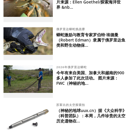
片来源：Ellen Goethel/探索海洋世
界 &nb...
佛罗里达蟒蛇挑战赛
蟒蛇激励与教育专家罗伯特·埃德曼
（Robert Edman）隶属于佛罗里达鱼
类和野生动物保...
2026年佛罗里达蟒蛇
今年有来自美国、加拿大和越南的900
多人参加了此次活动。 图片来源：
FWC（神秘的地...
苏富比的太空探索拍
（神秘的地球uux.cn）据《大众科学》
（科普团队）：本周，几件珍贵的太空
历史遗物在...