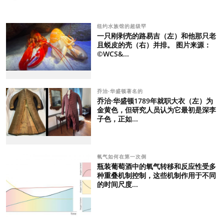
纽约水族馆的超级罕
一只刚剥壳的路易吉（左）和他那只老
且蜕皮的壳（右）并排。 图片来源：
©WCS&...
乔治·华盛顿著名的
乔治·华盛顿1789年就职大衣（左）为
金黄色，但研究人员认为它最初是深李
子色，正如...
氧气如何在第一次倒
瓶装葡萄酒中的氧气转移和反应性受多
种重叠机制控制，这些机制作用于不同
的时间尺度...