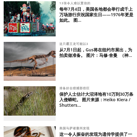
13张令人难以置信的
每年7月4日，美国各地都会举行成千上
万场游行庆祝国家生日——1976年更是
如此。 图...
这只霸王龙可能以3
从7月1日起，Gus将在纽约市展出，为
拍卖做准备。 图片：马修·舍曼 （神...
准备好去猎捕那些巨
保护人士估计大沼泽地有10万到30万条
入侵蟒蛇。 图片来源：Heiko Kiera /
Shutters...
美国马萨诸塞州发现
这一令人振奋的发现为遗传学提供了一