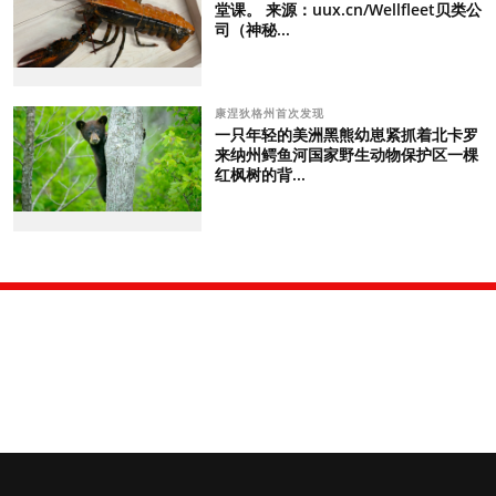
堂课。 来源：uux.cn/Wellfleet贝类公
司（神秘...
康涅狄格州首次发现
一只年轻的美洲黑熊幼崽紧抓着北卡罗
来纳州鳄鱼河国家野生动物保护区一棵
红枫树的背...