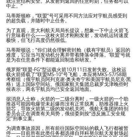
就注意结构安全。从发射到返回的任意时刻，任务都可以
中止。”
马蒂斯顿称，“联盟”号可采用不同方法应对宇航员感受到
的超负载，并随时中止任务。
为了直观，意大利航天局局长提议，想象一下中止火箭飞
行意味着什么——这枚火箭才刚刚发射，发动机运转速度
极快，但飞行高度仍然很低。
马蒂斯顿说：“你们就会理解密封舱（载有宇航员）返回的
难度，它应当与发动机分离并带着降落伞降落。‘联盟’号就
是为在任意条件下都能返回制造和研发。”
俄罗斯“联盟-FG“型运载火箭10月11日发射失败。这枚运
载火箭搭载了“联盟MS-10”号飞船，本应将MKS-57/58期
考察组（俄宇航员阿列克谢∙奥夫奇宁和美国宇航员尼克∙黑
格）送上国际空间站。俄国家航天集团总裁罗戈津晚些时
候表示，两名宇航员均已安全返回地面。
据消息人士称，火箭的一二级分离时，一级火箭的一个助
推器可能因电爆管未起爆而没有正常脱离，助推器撞上火
箭芯，导致火箭第二级的发动机关闭。俄航天集团的特别
委员会正在调查有关局势，俄侦委则按“违反施工安全规
定”刑事立案。
为调查事故原因，所有前往国际空间站的载人飞行都被暂
停——目前所有此类任务都选择自拜科努尔航天发射场起