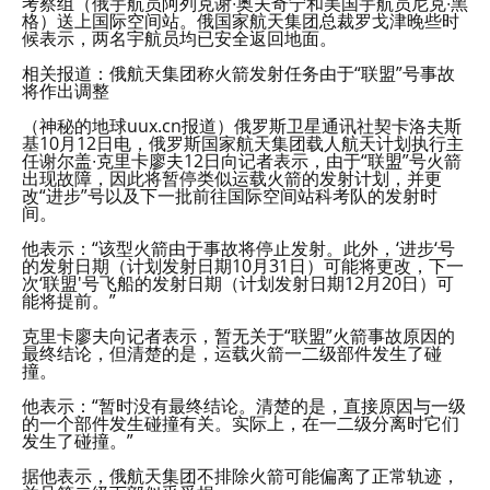
考察组（俄宇航员阿列克谢∙奥夫奇宁和美国宇航员尼克∙黑
格）送上国际空间站。俄国家航天集团总裁罗戈津晚些时
候表示，两名宇航员均已安全返回地面。
相关报道：俄航天集团称火箭发射任务由于“联盟”号事故
将作出调整
（神秘的地球uux.cn报道）俄罗斯卫星通讯社契卡洛夫斯
基10月12日电，俄罗斯国家航天集团载人航天计划执行主
任谢尔盖∙克里卡廖夫12日向记者表示，由于“联盟”号火箭
出现故障，因此将暂停类似运载火箭的发射计划，并更
改“进步”号以及下一批前往国际空间站科考队的发射时
间。
他表示：“该型火箭由于事故将停止发射。此外，‘进步‘号
的发射日期（计划发射日期10月31日）可能将更改，下一
次‘联盟'号飞船的发射日期（计划发射日期12月20日）可
能将提前。”
克里卡廖夫向记者表示，暂无关于“联盟”火箭事故原因的
最终结论，但清楚的是，运载火箭一二级部件发生了碰
撞。
他表示：“暂时没有最终结论。清楚的是，直接原因与一级
的一个部件发生碰撞有关。实际上，在一二级分离时它们
发生了碰撞。”
据他表示，俄航天集团不排除火箭可能偏离了正常轨迹，