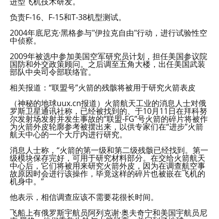
进型飞机技术研发。
负责F-16、F-15和T-38机型测试。
2004年底尼克·黑格参与"伊拉克自由"行动，进行试验性空
中侦察。
2009年被选中参加美国空军研究员计划，担任美国参议院
国防和外交政策顾问。之后调至五角大楼，出任美国武装
部队中央司令部联络官。
相关报道：“联盟号”火箭的残骸将被用于研究火箭表皮
（神秘的地球uux.cn报道）火箭航天工业的消息人士对俄
罗斯卫星通讯社称，已经被找到的、于10月11日在拜科努
尔发射场发射并发生事故的“联盟-FG”号火箭的碎片将被作
为火箭外皮轮廓参考被摆出来，以供专家们在“进步”火箭
航天中心的一个大厅内进行研究。
消息人士称，“火箭的第一级和第二级残骸已经找到。第一
级模块保存完好，可用于研究材料部分。在交给火箭航天
中心后，它们将被用来研究火箭外皮，因为在调查航空事
故原因时会进行该操作，毕竟这样的碎片也被嵌在飞机的
机身中。”
他表示，相信调查应该不需要花很长时间。
飞船上有俄罗斯宇航员阿列克谢·奥夫奇宁和美国宇航员尼