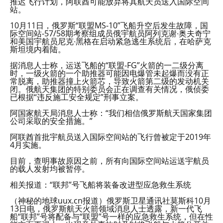
推迟飞行计划，阿联酋可能放弃将其航天员送入国际空间
站。
10月11日，俄罗斯“联盟MS-10”飞船升空后发生故障，国
际空间站-57/58期考察组成员俄宇航员阿列克谢∙奥夫奇宁
和美国宇航员尼克∙黑格在启动紧急逃生系统后，在哈萨克
斯坦境内着陆。
据消息人士称，运送飞船的“联盟-FG”火箭的一二级分离
时，一级火箭的一个助推器可能因电爆管未起爆而没有正
常脱离，助推器撞上火箭芯，导致火箭第二级的发动机关
闭。俄航天集团的特别委员会正在调查有关情况，俄侦委
已根据“违反施工安全规定”刑事立案。
阿国家航天局消息人士称：“我们相信俄罗斯航天国家集团
公司采取的安全措施。”
阿联酋首批宇航员送入国际空间站的飞行曾被定于2019年
4月实施。
目前，查明事故原因之前，所有向国际空间站运送宇航员
的载人发射均被暂停。
相关报道：“联邦”号飞船将装备改进型应急救生系统
（神秘的地球uux.cn报道）俄罗斯卫星通讯社莫斯科10月
13日电，俄罗斯航天火箭领域消息人士透露，新一代飞
船“联邦”号将配备与“联盟”号一样的应急救生系统，但在性