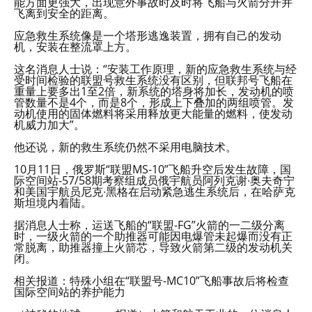
能方面更强大，出现意外事故时及时将飞船与火箭分开并
飞离到安全的距离。
应急救生系统像是一个塔形逃逸装置，拥有自己的发动
机，安装在整流罩上方。
这名消息人士说：“安装工作原理，新的应急救生系统与经
受时间检验的联盟号救生系统没有区别，但联邦号飞船在
重量上要多出1至2倍，新系统的塔身将加长，发动机的喷
管数量不是4个，而是8个，形成上下叠加的两组喷管。发
动机使用的固体燃料将采用释放更大能量的燃料，使发动
机威力加大”。
他还说，新的救生系统仍然不采用电脑技术。
10月11日，俄罗斯“联盟MS-10”飞船升空后发生故障，国
际空间站-57/58期考察组成员俄宇航员阿列克谢∙奥夫奇宁
和美国宇航员尼克∙黑格在启动紧急逃生系统后，在哈萨克
斯坦境内着陆。
据消息人士称，运送飞船的“联盟-FG”火箭的一二级分离
时，一级火箭的一个助推器可能因电爆管未起爆而没有正
常脱离，助推器撞上火箭芯，导致火箭第二级的发动机关
闭。
相关报道：特殊小组在“联盟号-MC10”飞船事故后将检查
国际空间站的养护能力