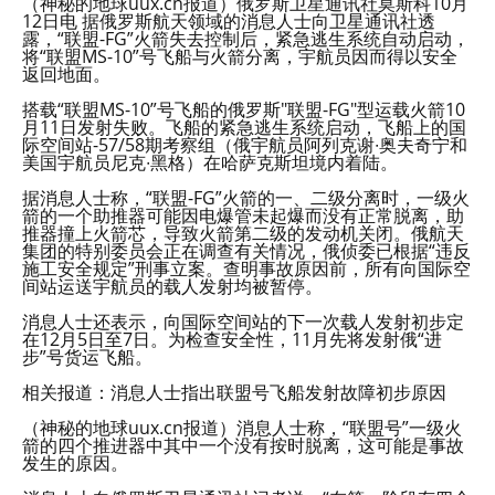
（神秘的地球uux.cn报道）俄罗斯卫星通讯社莫斯科10月
12日电 据俄罗斯航天领域的消息人士向卫星通讯社透
露，“联盟-FG”火箭失去控制后，紧急逃生系统自动启动，
将“联盟MS-10”号飞船与火箭分离，宇航员因而得以安全
返回地面。
搭载“联盟MS-10”号飞船的俄罗斯"联盟-FG"型运载火箭10
月11日发射失败。飞船的紧急逃生系统启动，飞船上的国
际空间站-57/58期考察组（俄宇航员阿列克谢∙奥夫奇宁和
美国宇航员尼克∙黑格）在哈萨克斯坦境内着陆。
据消息人士称，“联盟-FG”火箭的一、二级分离时，一级火
箭的一个助推器可能因电爆管未起爆而没有正常脱离，助
推器撞上火箭芯，导致火箭第二级的发动机关闭。俄航天
集团的特别委员会正在调查有关情况，俄侦委已根据“违反
施工安全规定”刑事立案。查明事故原因前，所有向国际空
间站运送宇航员的载人发射均被暂停。
消息人士还表示，向国际空间站的下一次载人发射初步定
在12月5日至7日。为检查安全性，11月先将发射俄“进
步”号货运飞船。
相关报道：消息人士指出联盟号飞船发射故障初步原因
（神秘的地球uux.cn报道）消息人士称，“联盟号”一级火
箭的四个推进器中其中一个没有按时脱离，这可能是事故
发生的原因。