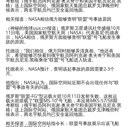
考察组（俄宇航员阿列克谢∙奥夫奇宁和美国宇航员尼克∙黑
格）送上国际空间站。俄国家航天集团总裁罗戈津晚些时
候表示，两名宇航员均已安全返回地面。
相关报道：NASA相信俄方能够查明“联盟”号事故原因
（神秘的地球uux.cn报道）俄罗斯卫星通讯社华盛顿10月
11日电，美国国家航空航天局（NASA）代表基尼·托德表
示，NASA相信，俄罗斯方面能够查明“联盟”号飞船发生事
故的原因。
托德说：“我们相信，俄方同时能够弄清真相。”他还表
示，希望能够尽快看到俄宇航员阿列克谢∙奥夫奇宁和美国
宇航员尼克∙黑格乘坐“联盟”号飞船进入轨道。
托德表示，NASA预计，查明该起事故的原因需要2-3个
月。
他指出，NASA认为，国际空间站近期不会出现任何与“联
盟”号事故有关的问题。
俄罗斯“联盟-FG“型运载火箭10月11日发射失败。这枚运
载火箭搭载了“联盟MS-10”号飞船，本应将MKS-57/58期
考察组（俄宇航员阿列克谢∙奥夫奇宁和美国宇航员尼克∙黑
格）送上国际空间站。俄国家航天集团总裁罗戈津晚些时
候表示，两名宇航员均已安全返回地面。
相关报道：国际空间站指令长：联盟号事故展示出该飞船