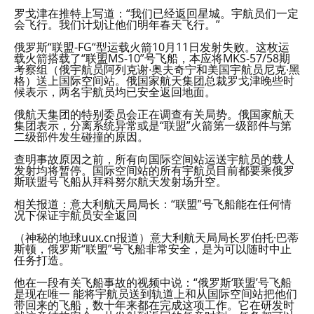
罗戈津在推特上写道：“我们已经返回星城。宇航员们一定
会飞行。我们计划让他们明年春天飞行。”
俄罗斯“联盟-FG“型运载火箭10月11日发射失败。这枚运
载火箭搭载了“联盟MS-10”号飞船，本应将MKS-57/58期
考察组（俄宇航员阿列克谢∙奥夫奇宁和美国宇航员尼克∙黑
格）送上国际空间站。俄国家航天集团总裁罗戈津晚些时
候表示，两名宇航员均已安全返回地面。
俄航天集团的特别委员会正在调查有关局势。俄国家航天
集团表示，分离系统异常或是“联盟”火箭第一级部件与第
二级部件发生碰撞的原因。
查明事故原因之前，所有向国际空间站运送宇航员的载人
发射均将暂停。国际空间站的所有宇航员目前都要乘俄罗
斯联盟号飞船从拜科努尔航天发射场升空。
相关报道：意大利航天局局长：“联盟”号飞船能在任何情
况下保证宇航员安全返回
（神秘的地球uux.cn报道）意大利航天局局长罗伯托·巴蒂
斯顿，俄罗斯“联盟”号飞船非常安全，是为可以随时中止
任务打造。
他在一段有关飞船事故的视频中说：“俄罗斯‘联盟’号飞船
是现在唯一 能将宇航员送到轨道上和从国际空间站把他们
带回来的飞船，数十年来都在完成这项工作。它在研发时