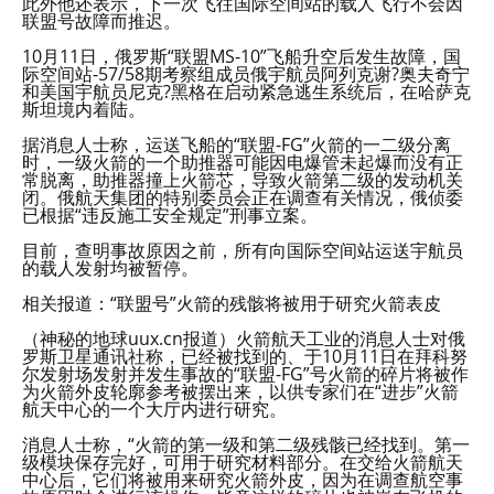
此外他还表示，下一次飞往国际空间站的载人飞行不会因
联盟号故障而推迟。
10月11日，俄罗斯“联盟MS-10”飞船升空后发生故障，国
际空间站-57/58期考察组成员俄宇航员阿列克谢?奥夫奇宁
和美国宇航员尼克?黑格在启动紧急逃生系统后，在哈萨克
斯坦境内着陆。
据消息人士称，运送飞船的“联盟-FG”火箭的一二级分离
时，一级火箭的一个助推器可能因电爆管未起爆而没有正
常脱离，助推器撞上火箭芯，导致火箭第二级的发动机关
闭。俄航天集团的特别委员会正在调查有关情况，俄侦委
已根据“违反施工安全规定”刑事立案。
目前，查明事故原因之前，所有向国际空间站运送宇航员
的载人发射均被暂停。
相关报道：“联盟号”火箭的残骸将被用于研究火箭表皮
（神秘的地球uux.cn报道）火箭航天工业的消息人士对俄
罗斯卫星通讯社称，已经被找到的、于10月11日在拜科努
尔发射场发射并发生事故的“联盟-FG”号火箭的碎片将被作
为火箭外皮轮廓参考被摆出来，以供专家们在“进步”火箭
航天中心的一个大厅内进行研究。
消息人士称，“火箭的第一级和第二级残骸已经找到。第一
级模块保存完好，可用于研究材料部分。在交给火箭航天
中心后，它们将被用来研究火箭外皮，因为在调查航空事