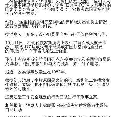
（神秘的地球uux.cn报道）火箭和航天工业的一位消息人
士对俄罗斯卫星通讯社称，调查“联盟号-FG”号火箭事故的
国家委员会将成立一个小组委员会，它将考虑国际空间站
运行的各种方案。
他称，“这里指的是研究空间站的养护能力出现负面情况，
还要制定新的飞行时刻表。”
据消息人士介绍，该小组委员会将与外国伙伴密切合作。
10月11日，在现代俄罗斯历史上发生了首次载人航天事
故。“联盟-FG”运载火箭未能将载有国际空间站新成员
的“联盟-MC10”宇宙飞船送上轨道。
飞船上有俄罗斯宇航员阿列克谢·奥夫奇宁和美国宇航员尼
克·黑格。他们乘救生舱与火箭脱离，并回到了地球。
最近一次类似事故发生在1983年。
根据初步消息，事故原因是火箭的第一级和第二集模块发
生碰撞。专家们也不排除偏离预定轨道和第二级下部遭到
破坏的可能性。
违反建造工作安全规定的行为已被进行了刑事立案。
相关报道：消息人士称联盟-FG火箭失控后紧急逃生系统
自动启动