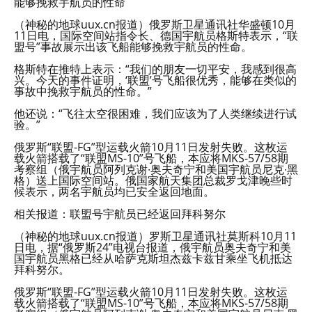
能够挽救宇航员的性命
（神秘的地球uux.cn报道）俄罗斯卫星通讯社华盛顿10月
11日电，国际空间站指令长、德国宇航员格斯特表示，“联
盟号”事故展示出该飞船能够挽救宇航员的性命。
格斯特在推特上表示：“我们的朋友一切平安，我感到很高
兴。今天的事件证明，‘联盟’号飞船很优秀，能够在类似的
事故中挽救宇航员的性命。”
他还说：“飞往太空很困难，我们应该为了人类继续进行试
验。”
俄罗斯“联盟-FG”型运载火箭10月11日发射失败。这枚运
载火箭搭载了“联盟MS-10”号飞船，本应将MKS-57/58期
考察组（俄宇航员阿列克谢∙奥夫奇宁和美国宇航员尼克∙黑
格）送上国际空间站。俄国家航天集团总裁罗戈津晚些时
候表示，两名宇航员均已安全返回地面。
相关报道：联盟号宇航员已经返回拜科努尔
（神秘的地球uux.cn报道）罗斯卫星通讯社莫斯科10月11
日电，据“俄罗斯24”电视台报道，俄宇航员奥夫奇宁和美
国宇航员黑格已经从哈萨克斯坦杰兹卡兹甘乘坐飞机抵达
拜科努尔。
俄罗斯“联盟-FG”型运载火箭10月11日发射失败。这枚运
载火箭搭载了“联盟MS-10”号飞船，本应将MKS-57/58期