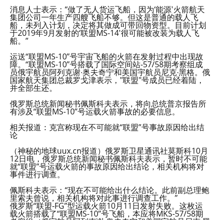
消息人士表示：“做了无人货运飞船，因为‘能源'火箭航天
集团公司一年生产四艘飞船不够。但这是普通的载人飞
船，未列入计划，决定将其做成可带回物资型。目前计划
于2019年9月发射的‘联盟MS-14'很可能被改装为载人飞
船。”
运送“联盟MS-10”号宇宙飞船的火箭在发射过程中出现故
障。“联盟MS-10”号搭载了国际空间站-57/58期考察组成
员俄宇航员阿列克谢∙奥夫奇宁和美国宇航员尼克∙黑格。俄
国家航天集团总裁罗戈津表示，"联盟"号成员已经着陆，
并全部生还。
俄罗斯总统新闻秘书佩斯科夫表示，将向总统普京报告所
有涉及“联盟MS-10”号运载火箭事故的必要信息。
相关报道：克宫称现在不可能就“联盟”号事故原因给出结
论
（神秘的地球uux.cn报道）俄罗斯卫星通讯社莫斯科10月
12日电，俄罗斯总统新闻秘书佩斯科夫表示，暂时不可能
就“联盟”号运载火箭的事故原因给出结论，相关机构将对
事件进行调查。
佩斯科夫表示：“现在不可能给出什么结论。此前副总理鲍
里索夫曾说，相关机构将对此事进行调查工作。”
俄罗斯“联盟-FG”型运载火箭10月11日发射失败。这枚运
载火箭搭载了“联盟MS-10”号飞船，本应将MKS-57/58期