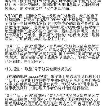
考察组（俄宇航员阿列克谢∙奥夫奇宁和美国宇航员尼克∙黑
格）送上国际空间站。俄国家航天集团总裁罗戈津晚些时
候表示，两名宇航员均已安全返回地面。
8月30日夜，国际空间站上发现有气体泄露。乘员检查了
所有隔舱，发现在“联盟MS-09”号飞船上有微缝。俄罗斯
宇航员于当日按照俄罗斯飞行控制中心的建议准备使用密
封胶堵住“窟窿”。美国宇航局宇航员安德鲁-费斯特尔在与
地面通话期间建议不要仓促行事，最好是等到明天，也好
让专家有时间考虑。俄罗斯飞行控制中心做出决定，理解
堵漏。宇航员随后成功地堵住了钻孔。
10月11日，运送“联盟MS-10”号宇宙飞船的火箭在发射过
程中出现故障。“联盟MS-10”号搭载了国际空间站-57/58
期考察组成员俄宇航员阿列克谢∙奥夫奇宁和美国宇航员尼
克∙黑格。俄国家航天集团总裁罗戈津表示，“联盟”号成员
已经着陆，并全部生还。
相关报道：“联盟”号宇航员健康状况良好
（神秘的地球uux.cn报道）俄罗斯卫星通讯社莫斯科10月
11日电，俄罗斯科学院医学生物问题研究所所长奥列格∙奥
尔廖夫向俄罗斯卫星通讯社表示，“联盟MS-10”号宇航员
健康状况良好，但心理工作者仍将对他们进行检查。
10月11日，运送“联盟MS-10”号宇宙飞船的火箭在发射过
程中出现故障。“联盟MS-10”号搭载了国际空间站-57/58
期考察组成员俄宇航员阿列克谢∙奥夫奇宁和美国宇航员尼