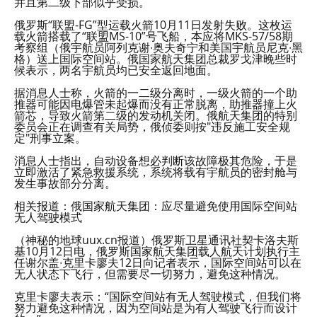
并且第二级下部似乎受损。
俄罗斯“联盟-FG”型运载火箭10月11日发射失败。这枚运
载火箭搭载了“联盟MS-10”号飞船，本应将MKS-57/58期
考察组（俄宇航员阿列克谢∙奥夫奇宁和美国宇航员尼克∙黑
格）送上国际空间站。俄国家航天集团总裁罗戈津晚些时
候表示，两名宇航员均已安全返回地面。
据消息人士称，火箭的一二级分离时，一级火箭的一个助
推器可能因电爆管未起爆而没有正常脱离，助推器撞上火
箭芯，导致火箭第二级的发动机关闭。俄航天集团的特别
委员会正在调查有关局势，俄侦委则按"违反施工安全规
定"刑事立案。
消息人士指出，自动设备想必判断该故障极其危险，于是
立即激活了紧急救援系统，系统将载有宇航员的密封舱与
发生事故部分分离。
相关报道：俄国家航天集团：应尽量避免使用国际空间站
无人驾驶模式
（神秘的地球uux.cn报道）俄罗斯卫星通讯社契卡洛夫斯
基10月12日电，俄罗斯国家航天集团载人航天计划执行主
任谢尔盖∙克里卡廖夫12日向记者表示，国际空间站可以在
无人状态下飞行，但需要尽一切努力，避免这种情况。
克里卡廖夫表示：“国际空间站有无人驾驶模式，但我们将
努力避免这种情况，因为空间站是为有人驾驶飞行而设计