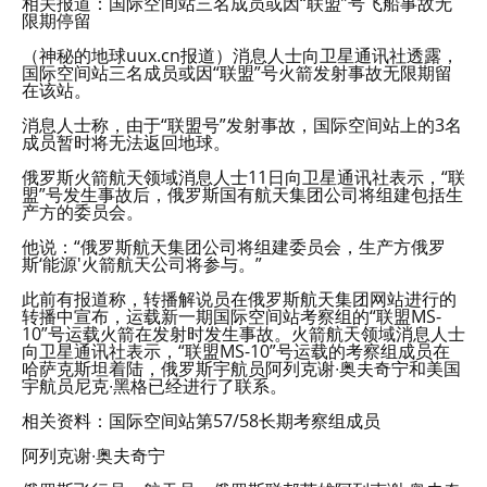
相关报道：国际空间站三名成员或因“联盟”号飞船事故无
限期停留
（神秘的地球uux.cn报道）消息人士向卫星通讯社透露，
国际空间站三名成员或因“联盟”号火箭发射事故无限期留
在该站。
消息人士称，由于“联盟号”发射事故，国际空间站上的3名
成员暂时将无法返回地球。
俄罗斯火箭航天领域消息人士11日向卫星通讯社表示，“联
盟”号发生事故后，俄罗斯国有航天集团公司将组建包括生
产方的委员会。
他说：“俄罗斯航天集团公司将组建委员会，生产方俄罗
斯‘能源'火箭航天公司将参与。”
此前有报道称，转播解说员在俄罗斯航天集团网站进行的
转播中宣布，运载新一期国际空间站考察组的“联盟MS-
10”号运载火箭在发射时发生事故。火箭航天领域消息人士
向卫星通讯社表示，“联盟MS-10”号运载的考察组成员在
哈萨克斯坦着陆，俄罗斯宇航员阿列克谢∙奥夫奇宁和美国
宇航员尼克∙黑格已经进行了联系。
相关资料：国际空间站第57/58长期考察组成员
阿列克谢∙奥夫奇宁