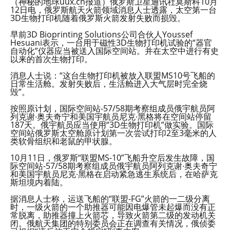
（神秘的地球uux.cn报道）俄罗斯卫星通讯社莫斯科10月
12日电，俄罗斯航天火箭领域消息人士透露，太空第一台
3D生物打印机随着俄罗斯火箭发射失败而损毁。
早前3D Bioprinting Solutions公司合伙人Youssef
Hesuani表示，一台用于磁性3D生物打印机试验的“器官
自动化”仪器应当被送入国际空间站。并在太空中进行有史
以来的首次生物打印。
消息人士说：“这台生物打印机被放入联盟MS10号飞船的
日常生活舱。发射失败后，生活舱进入大气层时完全烧
毁”。
按照原计划，国际空间站-57/58期考察组成员俄宇航员阿
列克谢∙奥夫奇宁和美国宇航员尼克∙黑格将在空间站停留
187天。俄宇航员应当使用“3D生物打印机”做实验。国际
空间站俄罗斯太空舱原计划第一次尝试打印2至3毫米的人
类软骨组织和老鼠的甲状腺。
10月11日，俄罗斯“联盟MS-10”飞船升空后发生故障，国
际空间站-57/58期考察组成员俄宇航员阿列克谢∙奥夫奇宁
和美国宇航员尼克∙黑格在启动紧急逃生系统后，在哈萨克
斯坦境内着陆。
据消息人士称，运送飞船的“联盟-FG”火箭的一二级分离
时，一级火箭的一个助推器可能因电爆管未起爆而没有正
常脱离，助推器撞上火箭芯，导致火箭第二级的发动机关
闭。俄航天集团的特别委员会正在调查有关情况，俄侦委