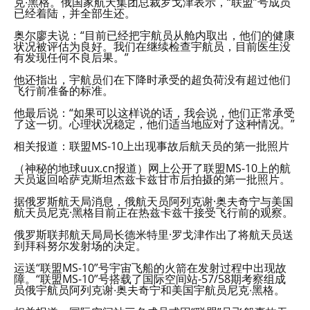
克∙黑格。俄国家航天集团总裁罗戈津表示，“联盟”号成员
已经着陆，并全部生还。
奥尔廖夫说：“目前已经把宇航员从舱内取出，他们的健康
状况被评估为良好。我们在继续检查宇航员，目前医生没
有发现任何不良后果。”
他还指出，宇航员们在下降时承受的超负荷没有超过他们
飞行前准备的标准。
他最后说：“如果可以这样说的话，我会说，他们正常承受
了这一切。心理状况稳定，他们适当地应对了这种情况。”
相关报道：联盟MS-10上出现事故后航天员的第一批照片
（神秘的地球uux.cn报道）网上公开了联盟MS-10上的航
天员返回哈萨克斯坦杰兹卡兹甘市后拍摄的第一批照片。
据俄罗斯航天局消息，俄航天员阿列克谢·奥夫奇宁与美国
航天员尼克·黑格目前正在热兹卡兹干接受飞行前的观察。
俄罗斯联邦航天局局长德米特里·罗戈津作出了将航天员送
到拜科努尔发射场的决定。
运送“联盟MS-10”号宇宙飞船的火箭在发射过程中出现故
障。“联盟MS-10”号搭载了国际空间站-57/58期考察组成
员俄宇航员阿列克谢∙奥夫奇宁和美国宇航员尼克∙黑格。