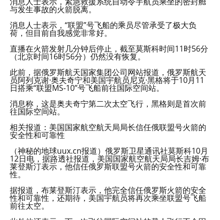
消息人士表示，紧急救援系统自动令宇航员乘坐的密封舱
与发生事故的火箭脱离。
消息人士表示，“联盟”号飞船的乘员尽管承受了极大负
荷，但目前自我感觉非常好。
直播在火箭发射几分钟后停止，截至莫斯科时间11时56分
（北京时间16时56分）仍然没有恢复。
此前，据俄罗斯航天国家集团公司网站报道，俄罗斯航天
员阿列克谢·奥夫奇宁和美国宇航员尼克·黑格将于10月11
日搭乘“联盟MS-10”号飞船前往国际空间站。
消息称，这是奥夫奇宁第二次太空飞行，黑格则是首次前
往国际空间站。
相关报道：美国国家航空航天局局长信任俄联盟号火箭的
安全性和可靠性
（神秘的地球uux.cn报道）俄罗斯卫星通讯社莫斯科10月
12日电，据路透社报道，美国国家航空航天局局长吉姆·布
莱登斯汀表示，他信任俄罗斯联盟号火箭的安全性和可靠
性。
据报道，布莱登斯汀表示，他完全信任俄罗斯火箭的安全
性和可靠性，还期待，美国宇航员将再次乘坐联盟号飞船
前往太空。