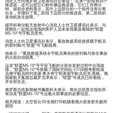
消息人士向俄罗斯卫星通讯社记者说：“在第一阶段有四个
推进器，还可以把它们称作侧边推进器。它们工作两分
钟。据初步资料显示，其中上边部分的一个组件没有分离
出去，并撞到了第二阶段下边部分的推进器。第二阶段的
发动机发生故障。”
据拜科努尔航天发射中心消息人士对卫星通讯社表示，与
搜救队一起抵达现场的医护人员未发现紧急着陆的“联盟
MS-10”号宇航员受伤。
消息人士向卫星通讯社表示，紧急救援系统使搭载宇航员
的密封舱与"联盟"号飞船脱离。
他表示：“紧急救援系统令宇航员乘坐的密封舱与发生事故
的火箭自动脱离。”
运送“联盟MS-10”号宇宙飞船的火箭在发射过程中出现故
障。“联盟MS-10”号搭载了国际空间站-57/58期考察组成
员俄宇航员阿列克谢∙奥夫奇宁和美国宇航员尼克∙黑格。俄
国家航天集团总裁罗戈津表示，“联盟”号成员已经着陆，
并全部生还。
俄罗斯总统新闻秘书佩斯科夫表示，将向总统普京报告所
有涉及“联盟MS-10”号运载火箭事故的必要信息。
相关报道：太空首台3D生物打印机随着俄火箭发射失败而
损毁