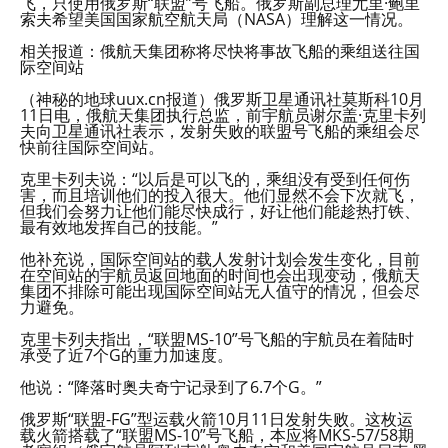
飞，只使用俄罗斯“联盟”号飞船。俄罗斯副总理尤里·鲍里
索夫希望美国国家航空航天局（NASA）理解这一情况。
相关报道：俄航天集团称将尽快将事故飞船的乘组送往国
际空间站
（神秘的地球uux.cn报道）俄罗斯卫星通讯社莫斯科10月
11日电，俄航天集团执行总监，前宇航员谢尔盖·克里卡列
夫向卫星通讯社表示，发射失败的联盟号飞船的乘组会尽
快前往国际空间站。
克里卡列夫说：“以后是可以飞的，乘组没有受到任何伤
害，而且培训他们的投入很大。他们显然不会下次就飞，
但我们会努力让他们能尽快成行，好让他们能趁热打铁、
最有效地发挥自己的技能。”
他补充说，国际空间站的载人发射计划会发生变化，目前
在空间站的宇航员返回地面的时间也会出现变动，俄航天
集团不排除可能出现国际空间站无人值守的情况，但会尽
力避免。
克里卡列夫指出，“联盟MS-10”号飞船的宇航员在着陆时
承受了近7个G的重力加速度。
他说：“降落时奥夫奇宁记录到了6.7个G。”
俄罗斯“联盟-FG”型运载火箭10月11日发射失败。这枚运
载火箭搭载了“联盟MS-10”号飞船，本应将MKS-57/58期