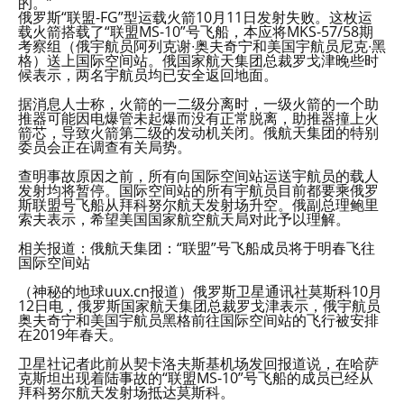
的。”
俄罗斯“联盟-FG”型运载火箭10月11日发射失败。这枚运
载火箭搭载了“联盟MS-10”号飞船，本应将MKS-57/58期
考察组（俄宇航员阿列克谢∙奥夫奇宁和美国宇航员尼克∙黑
格）送上国际空间站。俄国家航天集团总裁罗戈津晚些时
候表示，两名宇航员均已安全返回地面。
据消息人士称，火箭的一二级分离时，一级火箭的一个助
推器可能因电爆管未起爆而没有正常脱离，助推器撞上火
箭芯，导致火箭第二级的发动机关闭。俄航天集团的特别
委员会正在调查有关局势。
查明事故原因之前，所有向国际空间站运送宇航员的载人
发射均将暂停。国际空间站的所有宇航员目前都要乘俄罗
斯联盟号飞船从拜科努尔航天发射场升空。俄副总理鲍里
索夫表示，希望美国国家航空航天局对此予以理解。
相关报道：俄航天集团：“联盟”号飞船成员将于明春飞往
国际空间站
（神秘的地球uux.cn报道）俄罗斯卫星通讯社莫斯科10月
12日电，俄罗斯国家航天集团总裁罗戈津表示，俄宇航员
奥夫奇宁和美国宇航员黑格前往国际空间站的飞行被安排
在2019年春天。
卫星社记者此前从契卡洛夫斯基机场发回报道说，在哈萨
克斯坦出现着陆事故的“联盟MS-10”号飞船的成员已经从
拜科努尔航天发射场抵达莫斯科。