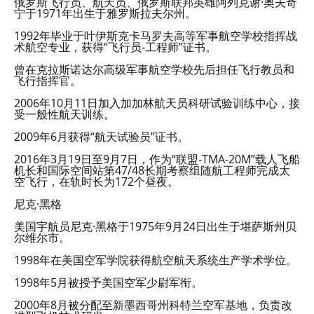
俄罗斯飞行员、航天员、俄罗斯联邦英雄阿列克谢·奥夫奇
宁于1971年出生于雅罗斯拉夫尔州。
1992年毕业于叶伊斯克卡马罗夫高等军事航空学校指挥战
术航空专业，获得“飞行员-工程师”证书。
曾在克拉斯诺达尔高级军事航空学校先后担任飞行教员和
飞行指挥官。
2006年10月11日加入加加林航天员科研试验训练中心，接
受一般性航天训练。
2009年6月获得“航天试验员”证书。
2016年3月19日至9月7日，作为“联盟-TMA-20M”载人飞船
机长和国际空间站第47/48长期考察组随航工程师完成太
空飞行，在轨时长为172个昼夜。
尼克·黑格
美国宇航员尼克·黑格于1975年9月24日出生于堪萨斯州贝
尔维尔市。
1998年在美国空军学院获得航空航天系统生产学术学位。
1998年5月被授予美国空军少尉军衔。
2000年8月被分配至新墨西哥州科特兰空军基地，负责改