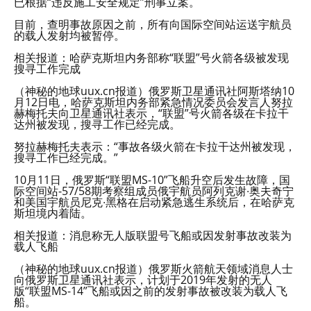
已根据“违反施工安全规定”刑事立案。
目前，查明事故原因之前，所有向国际空间站运送宇航员
的载人发射均被暂停。
相关报道：哈萨克斯坦内务部称“联盟”号火箭各级被发现
搜寻工作完成
（神秘的地球uux.cn报道）俄罗斯卫星通讯社阿斯塔纳10
月12日电，哈萨克斯坦内务部紧急情况委员会发言人努拉
赫梅托夫向卫星通讯社表示，“联盟”号火箭各级在卡拉干
达州被发现，搜寻工作已经完成。
努拉赫梅托夫表示：“事故各级火箭在卡拉干达州被发现，
搜寻工作已经完成。”
10月11日，俄罗斯“联盟MS-10”飞船升空后发生故障，国
际空间站-57/58期考察组成员俄宇航员阿列克谢∙奥夫奇宁
和美国宇航员尼克∙黑格在启动紧急逃生系统后，在哈萨克
斯坦境内着陆。
相关报道：消息称无人版联盟号飞船或因发射事故改装为
载人飞船
（神秘的地球uux.cn报道）俄罗斯火箭航天领域消息人士
向俄罗斯卫星通讯社表示，计划于2019年发射的无人
版“联盟MS-14”飞船或因之前的发射事故被改装为载人飞
船。