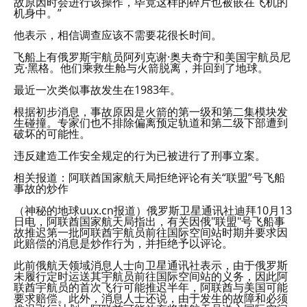
故原因时会进行该操作，毕竟这样的碎片也被嵌在飞机的
机身中。”
他表示，相信调查应该不需要花很长时间。
飞船上有俄罗斯宇航员阿列克谢·奥夫奇宁和美国宇航员尼
克·黑格。他们乘救生舱与火箭脱离，并回到了地球。
最近一次类似事故发生在1983年。
根据初步消息，事故原因是火箭的第一级和第二集模块发
生碰撞。专家们也不排除偏离预定轨道和第二级下部遭到
破坏的可能性。
违反建造工作安全规定的行为已被进行了刑事立案。
相关报道：阿联酋国家航天局拒绝评论有关“联盟”号飞船
事故的炒作
（神秘的地球uux.cn报道）俄罗斯卫星通讯社迪拜10月13
日电，阿联酋国家航天局指出，有关因俄"联盟"号飞船事
故推迟第一批阿联酋宇航员前往国际空间站时期并要求因
此赔偿的消息是炒作行为，并拒绝予以评论。
此前俄航天领域消息人士向卫星通讯社表示，由于俄罗斯
未履行定时运送其宇航员前往国际空间站的义务，因此阿
联酋宇航员的首次飞行可能推迟半年，阿联酋与美国可能
要求赔偿。此外，消息人士还说，由于发生的故障和必须