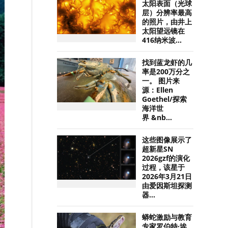
太阳表面（光球
层）分辨率最高
的照片，由井上
太阳望远镜在
416纳米波...
找到蓝龙虾的几
率是200万分之
一。 图片来
源：Ellen
Goethel/探索
海洋世
界 &nb...
这些图像展示了
超新星SN
2026gzf的演化
过程，该星于
2026年3月21日
由爱因斯坦探测
器...
蟒蛇激励与教育
专家罗伯特·埃