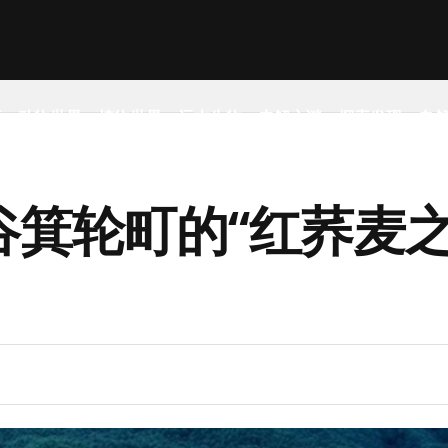
事
动物世界
植物世界
远古生物
未解之谜
探索发现
自
谷箕轮町的“红荞麦之