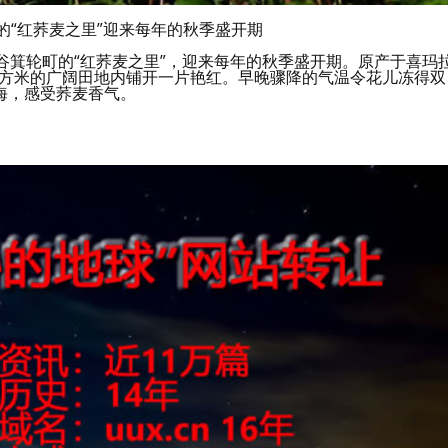
的“红荞麦之里”迎来每年的秋季盛开期
那谷箕轮町的“红荞麦之里”，迎来每年的秋季盛开期。原产于喜玛
平方米的广阔田地内铺开一片艳红。早晚骤降的气温令花儿冻得双
海，感受荞麦香气。