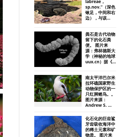
labreae，
sp.nov.”（深色
锹足，中间和右
边），与该...
粪石是古代动物
留下的化石粪
便。 图片来
源：弗林德斯大
学（神秘的地球
uux.cn）据《...
南太平洋巴尔米
拉环礁国家野生
动物保护区的一
只红脚鲣鸟。。
图片来源：
Andrew S. ...
化石化的巨齿鲨
牙齿吸收海洋中
的稀土元素和矿
物质。 图片来