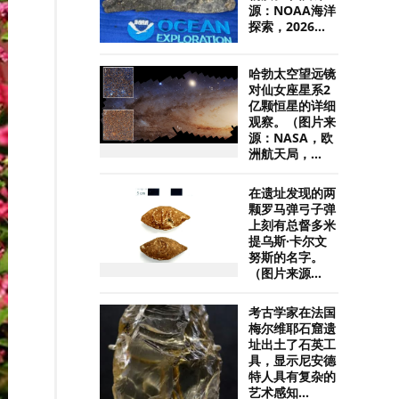
源：NOAA海洋
探索，2026...
哈勃太空望远镜
对仙女座星系2
亿颗恒星的详细
观察。（图片来
源：NASA，欧
洲航天局，...
在遗址发现的两
颗罗马弹弓子弹
上刻有总督多米
提乌斯·卡尔文
努斯的名字。
（图片来源...
考古学家在法国
梅尔维耶石窟遗
址出土了石英工
具，显示尼安德
特人具有复杂的
艺术感知...