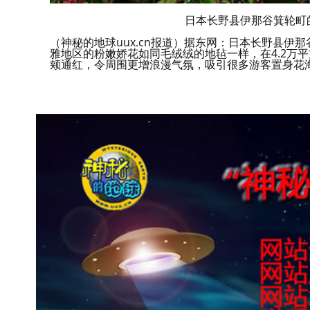
日本长野县伊那谷箕轮町
（神秘的地球uux.cn报道）据东网：日本长野县伊
雅地区的粉嫩娇花如同毛绒绒的地毡一样，在4.2万
颊通红，令周围更增浪漫气氛，吸引很多游客置身花