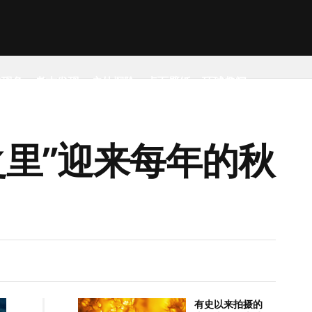
然现象
考古发现
户外探险
桌面壁纸
环球趣闻
里”迎来每年的秋
有史以来拍摄的