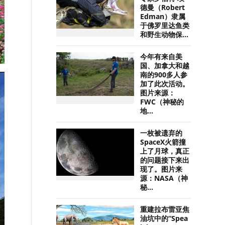
德曼（Robert
Edman）隶属
于佛罗里达鱼类
和野生动物保...
今年有来自美
国、加拿大和越
南的900多人参
加了此次活动。
图片来源：
FWC（神秘的
地...
一枚被遗弃的
SpaceX火箭撞
上了月球，真正
的问题接下来出
现了。图片来
源：NASA（神
秘...
重建拉布雷亚焦
油坑中的“Spea