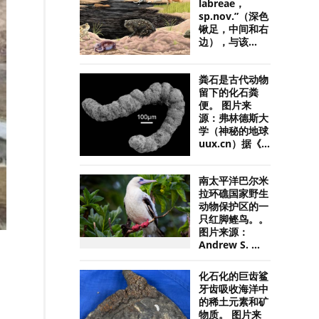
labreae，
sp.nov.”（深色
锹足，中间和右
边），与该...
粪石是古代动物
留下的化石粪
便。 图片来
源：弗林德斯大
学（神秘的地球
uux.cn）据《...
南太平洋巴尔米
拉环礁国家野生
动物保护区的一
只红脚鲣鸟。。
图片来源：
Andrew S. ...
化石化的巨齿鲨
牙齿吸收海洋中
的稀土元素和矿
物质。 图片来