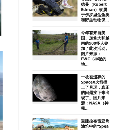
德曼（Robert
Edman）隶属
于佛罗里达鱼类
和野生动物保...
今年有来自美
国、加拿大和越
南的900多人参
加了此次活动。
图片来源：
FWC（神秘的
地...
一枚被遗弃的
SpaceX火箭撞
上了月球，真正
的问题接下来出
现了。图片来
源：NASA（神
秘...
重建拉布雷亚焦
油坑中的“Spea