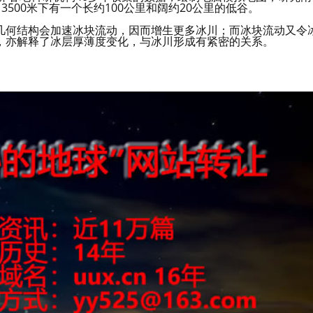
冰川3500米下有一个长约100公里和阔约20公里的低谷。
几何结构会加速冰块流动，因而增生更多冰川；而冰块流动又令
，亦解释了冰层厚薄度变化，与冰川形成有紧密的关系。