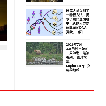
研究人员采用了
一种新方法，揭
示了现代基因组
中已灭绝人类群
体隐藏的DNA
贡献。（图...
2026年7月，
335号熊与她的
三只幼崽一起被
看到。 图片来
源：
Explore.org（神
秘的地球...