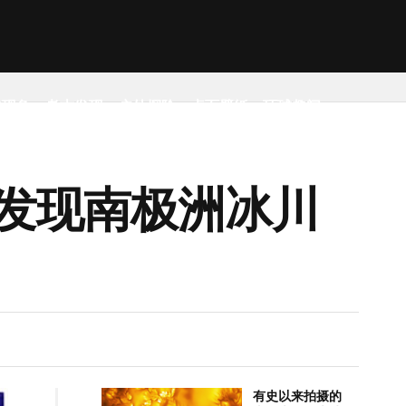
然现象
考古发现
户外探险
桌面壁纸
环球趣闻
发现南极洲冰川
有史以来拍摄的