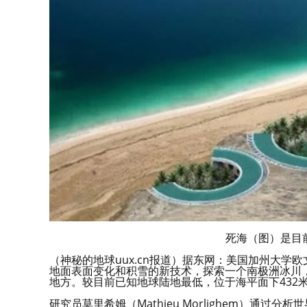
死海（图）是目
（神秘的地球uux.cn报道）据东网：美国加州大
地面表面变化和积雪的新技术，探索一个南极洲冰川，
地方。较目前已知地球陆地最低，位于海平面下432
研究员莫里希姆（Mathieu Morlighem）通