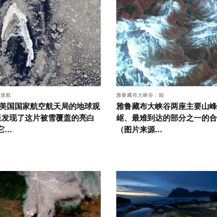
际迷航
雅鲁藏布大峡谷：陆
年，美国国家航空航天局的地球观
雅鲁藏布大峡谷两座主要山峰
星发现了这片被雪覆盖的亮白
岖、最难到达的部分之一的合
...
（图片来源...