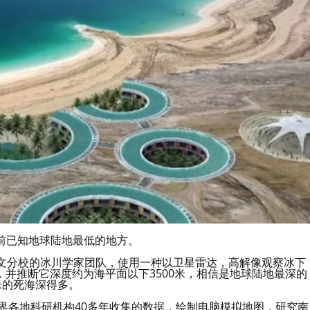
前已知地球陆地最低的地方。
学欧文分校的冰川学家团队，使用一种以卫星雷达，高解像观察冰下
并推断它深度约为海平面以下3500米，相信是地球陆地最深的
米的死海深得多。
过分析世界各地科研机构40多年收集的数据，绘制电脑模拟地图，研究南