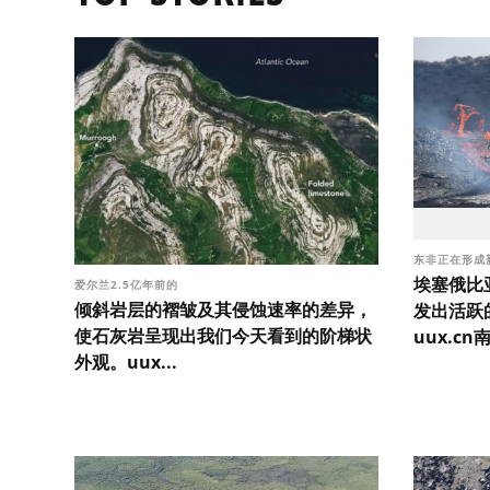
东非正在形成
埃塞俄比
爱尔兰2.5亿年前的
倾斜岩层的褶皱及其侵蚀速率的差异，
发出活跃
使石灰岩呈现出我们今天看到的阶梯状
uux.cn
外观。uux...