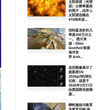
太阳表面（光球
层）分辨率最高
的照片，由井上
太阳望远镜在
416纳米波...
找到蓝龙虾的几
率是200万分之
一。 图片来
源：Ellen
Goethel/探索
海洋世
界 &nb...
这些图像展示了
超新星SN
2026gzf的演化
过程，该星于
2026年3月21日
由爱因斯坦探测
器...
蟒蛇激励与教育
专家罗伯特·埃