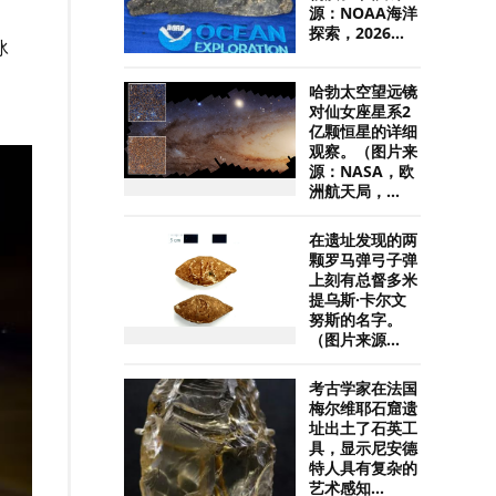
源：NOAA海洋
探索，2026...
冰
哈勃太空望远镜
对仙女座星系2
亿颗恒星的详细
观察。（图片来
源：NASA，欧
洲航天局，...
在遗址发现的两
颗罗马弹弓子弹
上刻有总督多米
提乌斯·卡尔文
努斯的名字。
（图片来源...
考古学家在法国
梅尔维耶石窟遗
址出土了石英工
具，显示尼安德
特人具有复杂的
艺术感知...