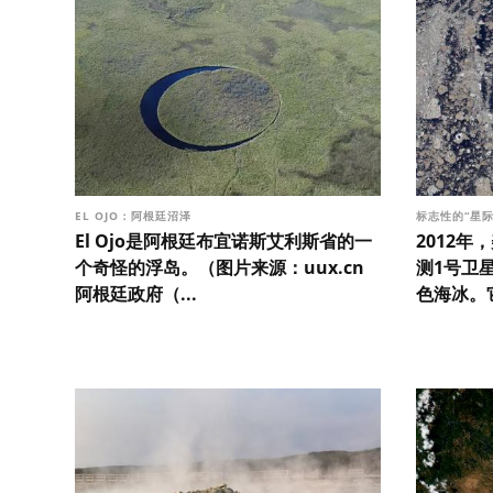
EL OJO：阿根廷沼泽
标志性的“星
El Ojo是阿根廷布宜诺斯艾利斯省的一
2012
个奇怪的浮岛。（图片来源：uux.cn
测1号卫
阿根廷政府（...
色海冰。它