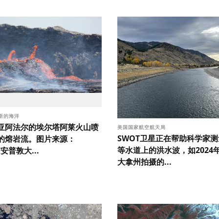
新的海洋
亚阿法尔的埃尔塔阿莱火山喷
美国国家航空航天局
SWOT卫星正在帮助科学家
的熔岩流。图片来源：
等水道上的洪水波，如2024
南安普敦大...
大拿州拍摄的...