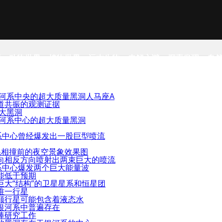
事
动物世界
植物世界
远古生物
未解之谜
探索发现
自
银河系中央的超大质量黑洞人马座A
道共振的观测证据
超大黑洞
银河系中心的超大质量黑洞
系中心曾经爆发出一股巨型喷流
系相撞前的夜空景象效果图
向相反方向喷射出两束巨大的喷流
系中心爆发两个巨大能量波
能低于预期
大“结构”的卫星星系和恒星团
唯一行星
颗行星可能包含着液态水
银河系中普遍存在
棒研究工作