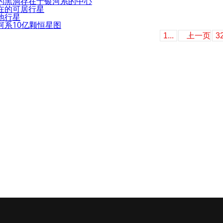
的黑洞存在于银河系的中心
在的可居行星
地行星
河系10亿颗恒星图
1...
上一页
3