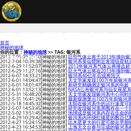
首页
科技新知
宇宙奥秘
航空航天
国家地理
历史军
首页
神秘的地球
你的位置：
神秘的地球
>> TAG: 银河系
2012-7-05 09:25:10
[神秘的地球]
巨型气体云将于2013年撞向
SCIENCE NEWS
2012-7-04 10:39:38
[神秘的地球]
银河系英仙臂附近发现恒星轨
2012-6-29 11:52:07
[神秘的地球]
2013年银河系气体云将撞击
2012-6-29 11:27:16
[神秘的地球]
巨大气体云将在2013年撞到
2012-6-07 14:33:21
[神秘的地球]
银河系40亿年后或将毁灭
2012-6-01 14:04:47
[神秘的地球]
天文学家发现100万年前银河
2012-6-01 14:01:47
[神秘的地球]
新研究精确测定银河系的年龄
2012-6-01 13:52:13
[神秘的地球]
NASA公布银河系与仙女座星
2012-5-31 16:48:20
[神秘的地球]
天文学家发现银河系中心同时
2012-5-31 16:41:26
[神秘的地球]
最新观测显示100万年前银河
2012-5-18 14:45:32
[神秘的地球]
太阳在银河系中的运行速度可
2012-5-07 14:53:45
[神秘的地球]
研究发现银河系周围存在一个巨
2012-5-02 13:51:45
[神秘的地球]
地球或是银河系内存在生命的
2012-4-29 10:29:42
[神秘的地球]
银河系内环绕红矮星的数百亿
2012-4-27 15:24:15
[神秘的地球]
比木星更大的行星可能在早期
2012-4-23 16:34:53
[神秘的地球]
上海天文台参与完成的银河系