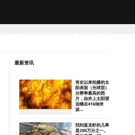
然现象
考古发现
户外探险
桌面壁纸
环球趣闻
最新资讯
有史以来拍摄的太
阳表面（光球层）
分辨率最高的照
片，由井上太阳望
远镜在416纳米
波...
找到蓝龙虾的几率
是200万分之一。