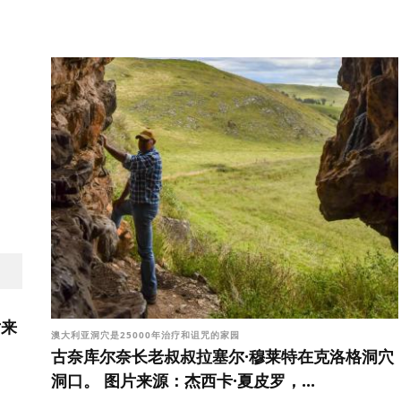
片来
澳大利亚洞穴是25000年治疗和诅咒的家园
古奈库尔奈长老叔叔拉塞尔·穆莱特在克洛格洞穴
洞口。 图片来源：杰西卡·夏皮罗，...