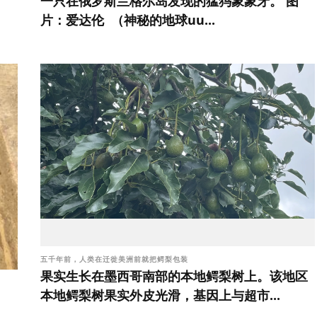
一只在俄罗斯兰格尔岛发现的猛犸象象牙。 图
片：爱达伦 （神秘的地球uu...
五千年前，人类在迁徙美洲前就把鳄梨包装
果实生长在墨西哥南部的本地鳄梨树上。该地区
本地鳄梨树果实外皮光滑，基因上与超市...