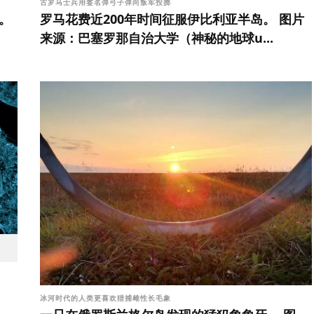
古罗马士兵用签名弹弓子弹向叛军投掷
。
罗马花费近200年时间征服伊比利亚半岛。 图片
来源：巴塞罗那自治大学（神秘的地球u...
冰河时代的人类更喜欢猎捕雌性长毛象