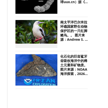
球uux.cn）据《...
南太平洋巴尔米拉
环礁国家野生动物
保护区的一只红脚
鲣鸟。。 图片来
源：Andrew S. ...
化石化的巨齿鲨牙
齿吸收海洋中的稀
土元素和矿物质。
图片来源：NOAA
海洋探索，2026...