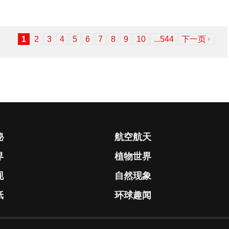
1
2
3
4
5
6
7
8
9
10
...544
下一页
秘
航空航天
界
植物世界
现
自然现象
纸
环球趣闻