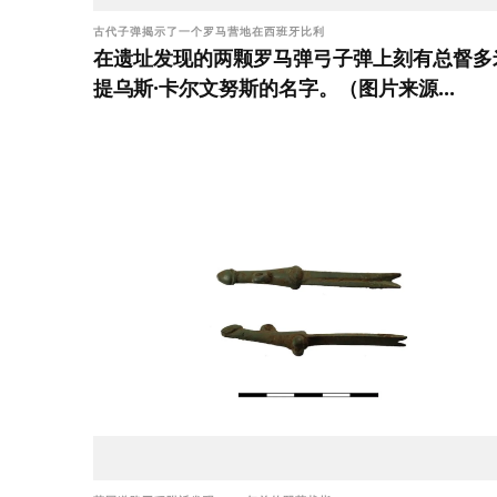
古代子弹揭示了一个罗马营地在西班牙比利
在遗址发现的两颗罗马弹弓子弹上刻有总督多
提乌斯·卡尔文努斯的名字。（图片来源...