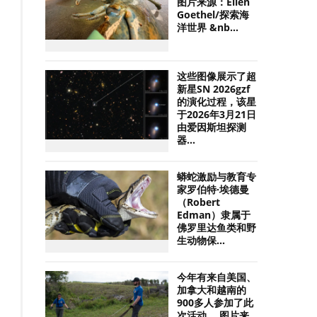
图片来源：Ellen
Goethel/探索海
洋世界 &nb...
这些图像展示了超
新星SN 2026gzf
的演化过程，该星
于2026年3月21日
由爱因斯坦探测
器...
蟒蛇激励与教育专
家罗伯特·埃德曼
（Robert
Edman）隶属于
佛罗里达鱼类和野
生动物保...
今年有来自美国、
加拿大和越南的
900多人参加了此
次活动。 图片来