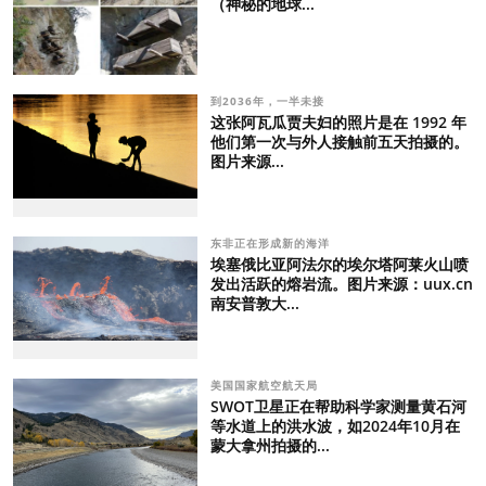
（神秘的地球...
到2036年，一半未接
这张阿瓦瓜贾夫妇的照片是在 1992 年
他们第一次与外人接触前五天拍摄的。
图片来源...
东非正在形成新的海洋
埃塞俄比亚阿法尔的埃尔塔阿莱火山喷
发出活跃的熔岩流。图片来源：uux.cn
南安普敦大...
美国国家航空航天局
SWOT卫星正在帮助科学家测量黄石河
等水道上的洪水波，如2024年10月在
蒙大拿州拍摄的...