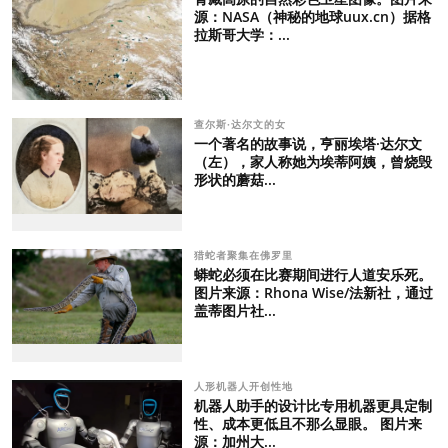
源：NASA（神秘的地球uux.cn）据格
拉斯哥大学：...
查尔斯·达尔文的女
一个著名的故事说，亨丽埃塔·达尔文
（左），家人称她为埃蒂阿姨，曾烧毁
形状的蘑菇...
猎蛇者聚集在佛罗里
蟒蛇必须在比赛期间进行人道安乐死。
图片来源：Rhona Wise/法新社，通过
盖蒂图片社...
人形机器人开创性地
机器人助手的设计比专用机器更具定制
性、成本更低且不那么显眼。 图片来
源：加州大...