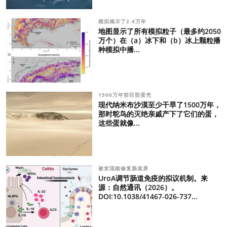
模拟揭示了2.4万年
地图显示了所有模拟粒子（最多约2050
万个）在（a）冰下和（b）冰上颗粒播
种模拟中播...
1500万年前巨型蛋壳
现代纳米布沙漠至少干旱了1500万年，
那时鸵鸟的灭绝亲戚产下了它们的蛋，
这些蛋就像...
被发现能修复肠道屏
UroA调节肠道免疫的拟议机制。来
源：自然通讯（2026）。
DOI:10.1038/41467-026-737...