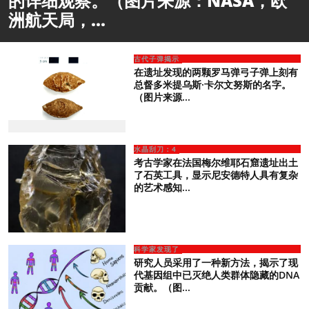
的详细观察。（图片来源：NASA，欧
洲航天局，...
古代子弹揭示
在遗址发现的两颗罗马弹弓子弹上刻有
总督多米提乌斯·卡尔文努斯的名字。
（图片来源...
水晶刮刀：4
考古学家在法国梅尔维耶石窟遗址出土
了石英工具，显示尼安德特人具有复杂
的艺术感知...
科学家发现了
研究人员采用了一种新方法，揭示了现
代基因组中已灭绝人类群体隐藏的DNA
贡献。（图...