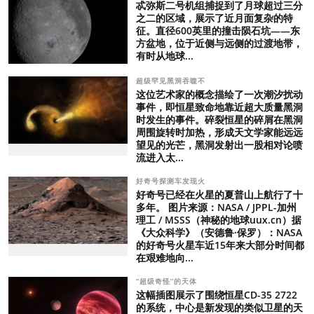
忒弥斯二号机组捕捉到了月球超过三分
之二的区域，展示了近月面复杂的特
征。直径600英里的撞击陨石坑——东
方盆地，位于近侧与远侧的过渡地带，
有时从地球...
超级罕见黑洞吞噬不
这位艺术家的概念描绘了一次潮汐扰动
事件，即恒星致命地靠近超大质量黑洞
时发生的事件。碎裂恒星的碎屑在黑洞
周围旋转时加热，形成天文学家能远远
望见的光芒，黑洞发射出一股相对论喷
流进入太...
好奇号探测车发现火
好奇号已经在火星的夏普山上航行了十
多年。 图片来源：NASA / JPPL-加州
理工 / MSSS（神秘的地球uux.cn）据
《大众科学》（安德鲁·保罗）：NASA
的好奇号火星车近15年来大部分时间都
在艰难地向...
“超级奇怪”的天体
这幅插图展示了围绕恒星CD-35 2722
的系统，中心是新发现的类似卫星的天