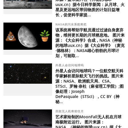
uux.cn）据今日科学新闻：从月球、火
星及更远地区带回物质的计划日益增
长，促使科学家提...
NASA的污水系统将把
该系统将帮助宇航员通过过滤自身废弃
物，维持更长期的月球栖息地。 图片来
源：《大众科学》合成，NASA（神秘
的地球uux.cn）据《大众科学》（麦克
·德格林）：NASA雄心勃勃的月球计
划，可能取...
外星人会访问地球吗
外星人会访问地球吗？一位航空航天科
学家解析星际航天飞行的挑战。图片来
源：NASA、欧洲航天局、CSA、
STScI、罗翰·奈杜（麻省理工学院）;图
像处理：Joseph
DePasquale（STScI），CC BY（神
秘...
四架无人机将前往月
艺术家绘制的MoonFall无人机在月球
南极附近运行。 图片来源：
NASA （神秘的地球uux.cn）据《大