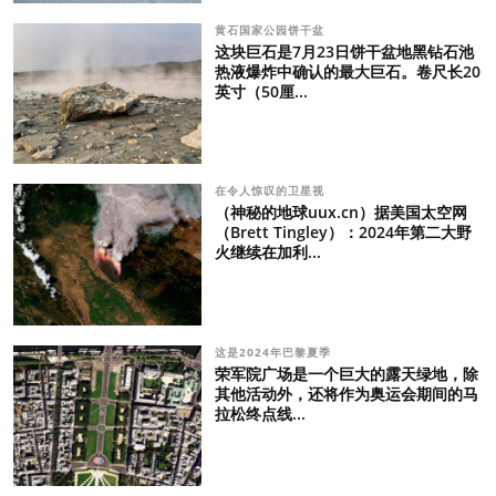
黄石国家公园饼干盆
这块巨石是7月23日饼干盆地黑钻石池
热液爆炸中确认的最大巨石。卷尺长20
英寸（50厘...
在令人惊叹的卫星视
（神秘的地球uux.cn）据美国太空网
（Brett Tingley）：2024年第二大野
火继续在加利...
这是2024年巴黎夏季
荣军院广场是一个巨大的露天绿地，除
其他活动外，还将作为奥运会期间的马
拉松终点线...