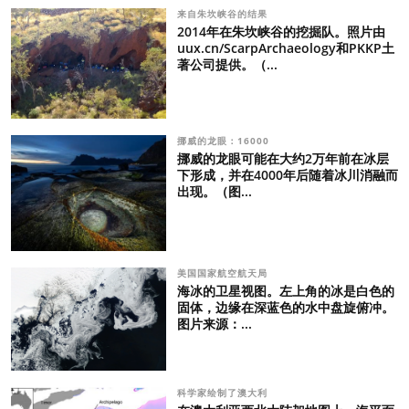
来自朱坎峡谷的结果
2014年在朱坎峡谷的挖掘队。照片由
uux.cn/ScarpArchaeology和PKKP土
著公司提供。（...
挪威的龙眼：16000
挪威的龙眼可能在大约2万年前在冰层
下形成，并在4000年后随着冰川消融而
出现。（图...
美国国家航空航天局
海冰的卫星视图。左上角的冰是白色的
固体，边缘在深蓝色的水中盘旋俯冲。
图片来源：...
科学家绘制了澳大利