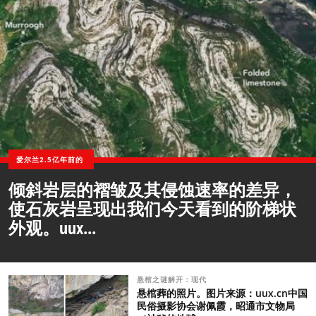
爱尔兰2.5亿年前的
倾斜岩层的褶皱及其侵蚀速率的差异，
使石灰岩呈现出我们今天看到的阶梯状
外观。uux...
悬棺之谜解开：现代
悬棺葬的照片。图片来源：uux.cn中国
民俗摄影协会谢佩霞，昭通市文物局