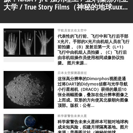
大学 / True Story Films（神秘的地球uux...
宇航员首次在太空中
代表性的飞行前、飞行中和飞行后手部
X光片。手部的X光片由机组人员在飞行
前拍摄，（B）发射后第一天（L+1）
飞行中由机组人员拍摄，（C）飞行后
由非机组操作员使用相同成像协议拍
摄。 图片来源...
日本太空探测器掠过
这张高分辨率的Dimorphos视图是通
过将DART的Didymos侦察与光学导航
小行星相机（DRACO）获得的最后10
张全画幅图像，叠加在低分辨率图像之
上而成。双形的方向使其北极朝向图像
顶部。版权：公有...
科学家警告未来火星
科学家警告未来火星样本可能对地球构
成未知风险，拟建月球隔离基地。图片
来源：盖蒂图片社（神秘的地球