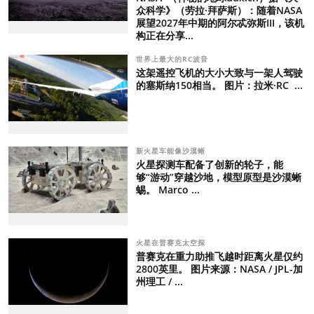
众科学》（劳拉·拜萨斯）：随着NASA
展望2027年中期的阿尔忒弥斯III，该机
构正在分享...
世界上最大的RC波音
这架遥控飞机的大小大致与一架人驾驶
的塞斯纳150相当。 图片：拉米·RC ...
新火星车能像沙漠蜥
火星探测车配备了创新的轮子，能
够“游动”穿越沙地，模型原型是沙漠蜥
蜴。 Marco ...
火星在普赛克太空探
普赛克在重力助推飞越时距离火星仅约
2800英里。 图片来源：NASA / JPL-加
州理工 / ...