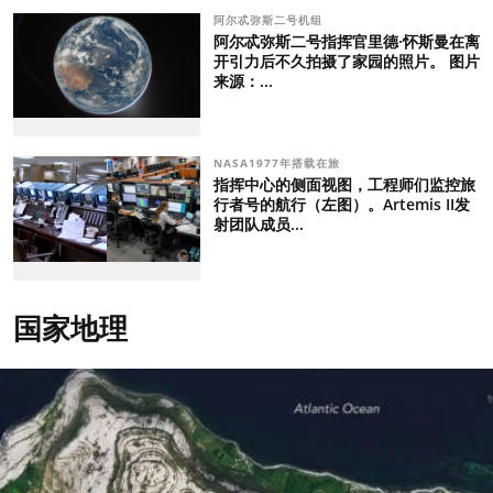
阿尔忒弥斯二号机组
阿尔忒弥斯二号指挥官里德·怀斯曼在离
开引力后不久拍摄了家园的照片。 图片
来源：...
NASA1977年搭载在旅
指挥中心的侧面视图，工程师们监控旅
行者号的航行（左图）。Artemis II发
射团队成员...
国家地理