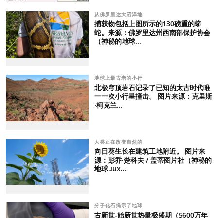
从佛罗里达大沼泽地
捕获物包括上图所示的130磅重的蟒
蛇。来源：佛罗里达州西南部保护协会
（神秘的地球...
地球上最古老的小行
北极穹顶岩石记录了已知的太古时代唯
一一次小行星撞击。 图片来源：克里斯
·柯克兰...
人类正在改变自然的
向日葵生长在建筑工地附近。 图片来
源：彭乔·楚科夫 / 盖蒂图片社（神秘的
地球uux...
分子化石揭示了地球
古新世-始新世热量极盛期（5600万年