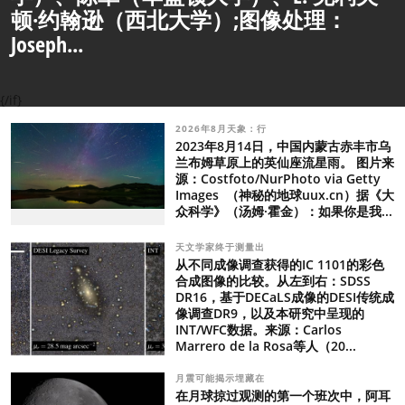
顿·约翰逊（西北大学）;图像处理：
Joseph...
{/if}
2026年8月天象：行
2023年8月14日，中国内蒙古赤丰市乌
兰布姆草原上的英仙座流星雨。 图片来
源：Costfoto/NurPhoto via Getty
Images （神秘的地球uux.cn）据《大
众科学》（汤姆·霍金）：如果你是我...
天文学家终于测量出
从不同成像调查获得的IC 1101的彩色
合成图像的比较。从左到右：SDSS
DR16，基于DECaLS成像的DESI传统成
像调查DR9，以及本研究中呈现的
INT/WFC数据。来源：Carlos
Marrero de la Rosa等人（20...
月震可能揭示埋藏在
在月球掠过观测的第一个班次中，阿耳