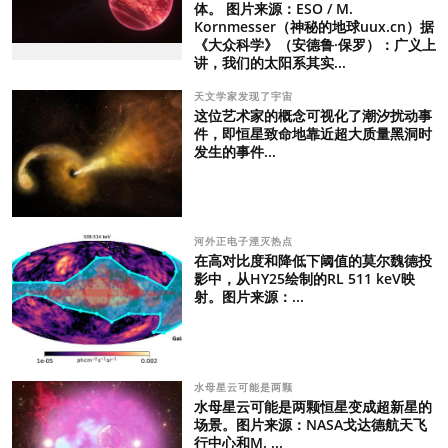
体。 图片来源：ESO / M.
Kornmesser（神秘的地球uux.cn）据
《大众科学》（安德鲁·保罗）：广义上
讲，我们的太阳系其实...
天文学家发现了宇宙
这位艺术家的概念可视化了潮汐扰动事
件，即恒星致命地靠近超大质量黑洞时
发生的事件...
河外正电子湮灭热点
在高对比度和降低下阈值的莫尔魏德投
影中，从HY25绘制的RL 511 keV映
射。图片来源：...
水母星云可能是两颗
水母星云可能是两颗恒星变成超新星的
场景。图片来源：NASA戈达德航天飞
行中心和M. ...