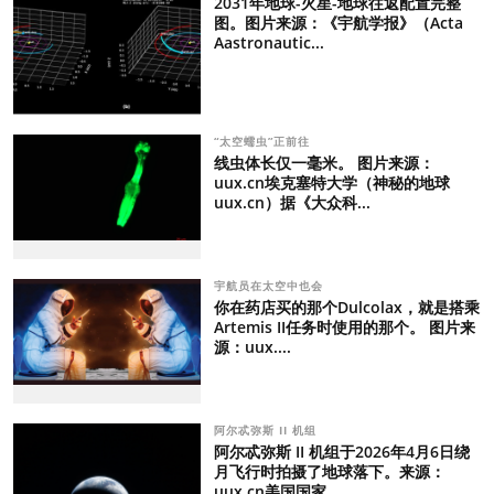
2031年地球-火星-地球往返配置完整
图。图片来源：《宇航学报》（Acta
Aastronautic...
“太空蠕虫”正前往
线虫体长仅一毫米。 图片来源：
uux.cn埃克塞特大学（神秘的地球
uux.cn）据《大众科...
宇航员在太空中也会
你在药店买的那个Dulcolax，就是搭乘
Artemis II任务时使用的那个。 图片来
源：uux....
阿尔忒弥斯 II 机组
阿尔忒弥斯 II 机组于2026年4月6日绕
月飞行时拍摄了地球落下。来源：
uux.cn美国国家...