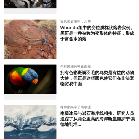
古代岩石表明，水塑
Whundo组中的变粒质枕状熔岩实例。
黑斑是一种被称为变形体的特征，形成
于富含水的熔...
色彩斑斓的鸣禽面临
拥有色彩斑斓羽毛的鸟类是有益的动物
大使，但正是这些颜色使它们在非法宠
物贸易中面...
科学家揭示了南极洲
南极冰层与岩石海岸线相接。研究人员
追踪了从两公里高的海岸断崖德罗宁·莫
德地到埋...