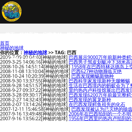
首页
科技新知
宇宙奥秘
航空航天
国家地理
历史军
首页
神秘的地球
你的位置：
神秘的地球
>> TAG: 巴西
2009-7-09 09:04:40
[神秘的地球]
巴西展示9000万年前新种类
SCIENCE NEWS
2009-3-25 14:06:16
[神秘的地球]
巴西男子驾皮划艇冲下38米高
2008-10-26 14:51:14
[神秘的地球]
1958年在巴西特林达德岛上空
2008-11-08 13:10:04
[神秘的地球]
巴西627种动物濒临灭绝
2008-10-24 10:20:39
[神秘的地球]
巴西发现蜥蜴新物种
2008-9-30 13:37:55
[神秘的地球]
巴西科学家发现新种无腿蜥蜴
2008-9-28 14:51:57
[神秘的地球]
生活在巴西境内的蚂蚁会为了
2008-9-27 09:37:22
[神秘的地球]
里约热内卢科技馆展出巴西发
2008-3-28 09:30:17
[神秘的地球]
巴西发现6200万年前最完整
2008-2-27 14:32:43
[神秘的地球]
巴西发现的翼龙新种
2008-2-07 13:14:26
[神秘的地球]
在巴西发现鳄鱼祖先的化石
2007-12-11 15:46:58
[神秘的地球]
巴西发现被认为已灭绝的啮
2007-9-16 13:49:48
[神秘的地球]
2006年在巴西拍到的一个不
2007-9-16 13:56:22
[神秘的地球]
1956年巴西里约热内卢拍到的