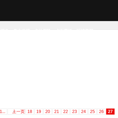
然现象
考古发现
户外探险
桌面壁纸
环球趣闻
1...
上一页
18
19
20
21
22
23
24
25
26
27