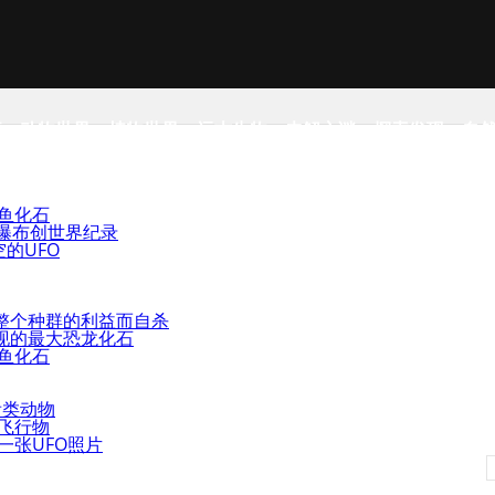
事
动物世界
植物世界
远古生物
未解之谜
探索发现
自
鳄鱼化石
瀑布创世界纪录
的UFO
整个种群的利益而自杀
现的最大恐龙化石
鳄鱼化石
齿类动物
明飞行物
一张UFO照片