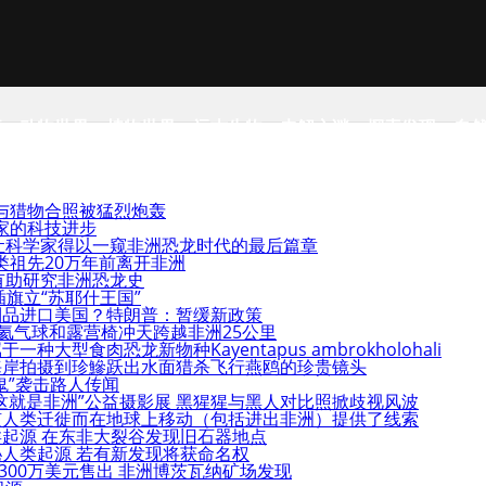
事
动物世界
植物世界
远古生物
未解之谜
探索发现
自
与猎物合照被猛烈炮轰
家的科技进步
”让科学家得以一窥非洲恐龙时代的最后篇章
类祖先20万年前离开非洲
有助研究非洲恐龙史
旗立“苏耶什王国”
利品进口美国？特朗普：暂缓新政策
个氦气球和露营椅冲天跨越非洲25公里
大型食肉恐龙新物种Kayentapus ambrokholohali
海岸拍摄到珍鰺跃出水面猎杀飞行燕鸥的珍贵镜头
鬼”袭击路人传闻
这就是非洲”公益摄影展 黑猩猩与黑人对比照掀歧视风波
随人类迁徙而在地球上移动（包括进出非洲）提供了线索
起源 在东非大裂谷发现旧石器地点
人类起源 若有新发现将获命名权
300万美元售出 非洲博茨瓦纳矿场发现