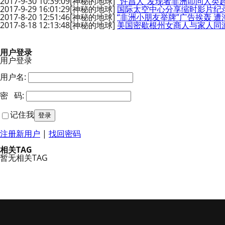
2017-9-30 10:39:09
[神秘的地球]
“许昌人”发现者非洲叩问人类
2017-9-29 16:01:29
[神秘的地球]
国际太空中心分享缩时影片纪
2017-8-20 12:51:46
[神秘的地球]
“非洲小朋友举牌”广告挨轰 遭
2017-8-18 12:13:48
[神秘的地球]
美国密歇根州女商人与家人同
用户登录
用户登录
用户名:
密 码:
记住我
注册新用户
|
找回密码
相关TAG
暂无相关TAG