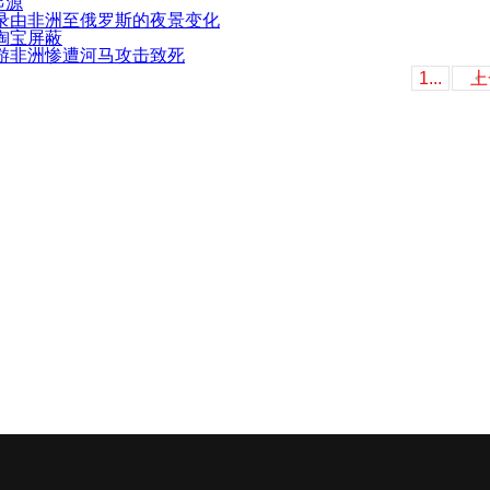
起源
录由非洲至俄罗斯的夜景变化
淘宝屏蔽
游非洲惨遭河马攻击致死
1...
上