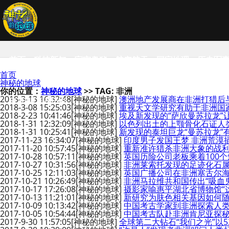
首页
科技新知
宇宙奥秘
航空航天
国家地理
历史军
首页
神秘的地球
你的位置：
神秘的地球
>> TAG: 非洲
2018-3-13 16:32:48
[神秘的地球]
澳洲地产发展商在非洲打猎后
SCIENCE NEWS
2018-3-08 15:25:03
[神秘的地球]
重视天文学研究有助于非洲国
2018-2-23 10:41:46
[神秘的地球]
埃及新发现的“萨欣曼苏拉龙
2018-1-31 12:32:09
[神秘的地球]
以色列出土的上颚骨化石证人
2018-1-31 10:25:41
[神秘的地球]
新发现的泰坦巨龙“曼苏拉龙”
2017-11-23 16:34:07
[神秘的地球]
印度男子发国王梦 非洲荒漠插
2017-11-20 10:57:45
[神秘的地球]
重新准许猎杀非洲大象的战
2017-10-28 10:57:11
[神秘的地球]
英国历险公司老板乘着100
2017-10-27 10:31:56
[神秘的地球]
非洲莱索托发现的足迹化石属于一种
2017-10-25 12:11:03
[神秘的地球]
英国广播公司在非洲塞舌尔
2017-10-21 10:26:49
[神秘的地球]
非洲马拉维共和国传出“吸血
2017-10-17 17:26:08
[神秘的地球]
摄影家喻惠平湖北省博物馆“
2017-10-13 11:21:01
[神秘的地球]
新研究为肤色相关基因如何
2017-10-09 10:13:42
[神秘的地球]
中国考古学家到非洲探索人类
2017-10-05 10:54:44
[神秘的地球]
中国考古队赴非洲肯尼亚探秘
2017-9-30 11:57:05
[神秘的地球]
全球第二大钻石“我们之光”以5