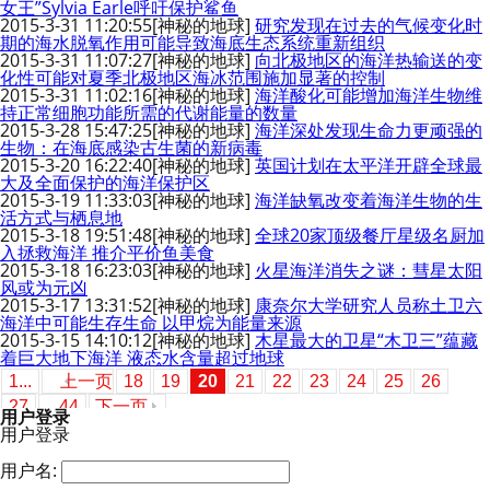
女王”Sylvia Earle呼吁保护鲨鱼
2015-3-31 11:20:55
[神秘的地球]
研究发现在过去的气候变化时
期的海水脱氧作用可能导致海底生态系统重新组织
2015-3-31 11:07:27
[神秘的地球]
向北极地区的海洋热输送的变
化性可能对夏季北极地区海冰范围施加显著的控制
2015-3-31 11:02:16
[神秘的地球]
海洋酸化可能增加海洋生物维
持正常细胞功能所需的代谢能量的数量
2015-3-28 15:47:25
[神秘的地球]
海洋深处发现生命力更顽强的
生物：在海底感染古生菌的新病毒
2015-3-20 16:22:40
[神秘的地球]
英国计划在太平洋开辟全球最
大及全面保护的海洋保护区
2015-3-19 11:33:03
[神秘的地球]
海洋缺氧改变着海洋生物的生
活方式与栖息地
2015-3-18 19:51:48
[神秘的地球]
全球20家顶级餐厅星级名厨加
入拯救海洋 推介平价鱼美食
2015-3-18 16:23:03
[神秘的地球]
火星海洋消失之谜：彗星太阳
风或为元凶
2015-3-17 13:31:52
[神秘的地球]
康奈尔大学研究人员称土卫六
海洋中可能生存生命 以甲烷为能量来源
2015-3-15 14:10:12
[神秘的地球]
木星最大的卫星“木卫三”蕴藏
着巨大地下海洋 液态水含量超过地球
1...
上一页
18
19
20
21
22
23
24
25
26
27
...44
下一页
用户登录
用户登录
用户名: