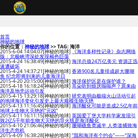
首页
神秘的地球
你的位置：
神秘的地球
>> TAG: 海洋
2015-6-04 14:04:07
[神秘的地球]
《海洋多样性记录》杂志网络
版：北极峡湾深处发现褐色巨藻
2015-4-24 16:38:49
[神秘的地球]
海洋总值24万亿美元 资源正迅
速遭破坏
2015-4-24 14:37:21
[神秘的地球]
香港900名儿童排成超大珊瑚
鱼 纪念即将到来的儿童海洋日
2015-4-20 20:15:00
[神秘的地球]
海洋保护区是在保护谁？
2015-4-18 16:18:24
[神秘的地球]
耳朵听到烦厌嗡嗡声？原来由
海洋及地壳运动引发
2015-4-15 13:29:18
[神秘的地球]
研究表明由极端火山活动引起
的地球海洋变化引发史上最大规模生物灭绝
2015-4-13 11:16:45
[神秘的地球]
海洋酸化可能是造成2.5亿年前
地球上生物大灭绝的“元凶”
2015-4-11 16:11:15
[神秘的地球]
英国爱丁堡大学科学家发现引
致2亿5千年前生物大灭绝的导火线是海洋酸化
2015-4-10 21:06:46
[神秘的地球]
珊瑚礁鱼类减半 人类滥捕致海
洋生态危机
2015-4-09 16:38:28
[神秘的地球]
“我和海洋有个约会”——“深海