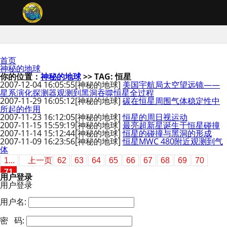
首页
神秘的地球
你的位置：
神秘的地球
>> TAG: 恒星
2007-12-04 16:05:55
[神秘的地球]
美国宇航局太空望远镜——
星系演化探测器观测到黑洞吞噬恒星全过程
2007-11-29 16:05:12
[神秘的地球]
碳在恒星周围气体稳定性中
所起的作用
2007-11-23 16:12:05
[神秘的地球]
恒星的周日视运动
2007-11-15 15:59:19
[神秘的地球]
最亮超新星诞生于恒星碰撞
2007-11-14 15:12:44
[神秘的地球]
恒星的碰撞与黑洞的形成
2007-11-09 16:23:56
[神秘的地球]
恒星MWC 480附近观测到气
体
1...
上一页
62
63
64
65
66
67
68
69
70
71
用户登录
用户登录
用户名:
密 码: