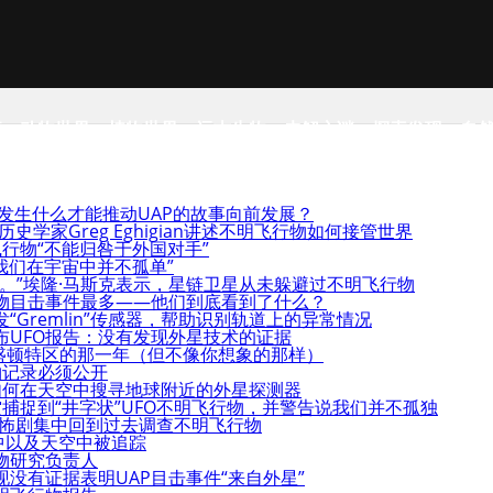
事
动物世界
植物世界
远古生物
未解之谜
探索发现
自
须发生什么才能推动UAP的故事向前发展？
史学家Greg Eghigian讲述不明飞行物如何接管世界
行物“不能归咎于外国对手”
我们在宇宙中并不孤单”
。”埃隆·马斯克表示，星链卫星从未躲避过不明飞行物
物目击事件最多——他们到底看到了什么？
Gremlin”传感器，帮助识别轨道上的异常情况
布UFO报告：没有发现外星技术的证据
华盛顿特区的那一年（但不像你想象的那样）
物记录必须公开
如何在天空中搜寻地球附近的外星探测器
捕捉到“井字状”UFO不明飞行物，并警告说我们并不孤独
的恐怖剧集中回到过去调查不明飞行物
中以及天空中被追踪
物研究负责人
没有证据表明UAP目击事件“来自外星”