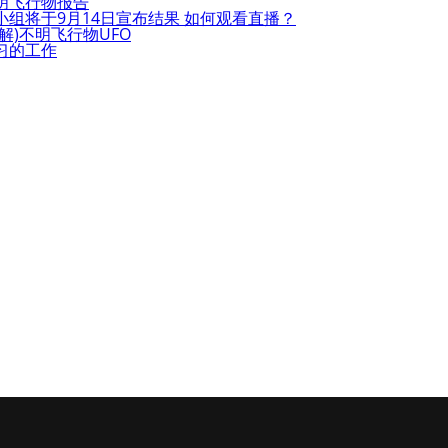
明飞行物报告
组将于9月14日宣布结果 如何观看直播？
解)不明飞行物UFO
习的工作