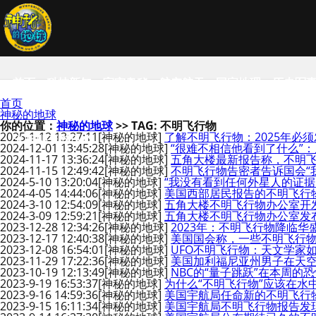
首页
科技新知
宇宙奥秘
航空航天
国家地理
历史军
首页
神秘的地球
你的位置：
神秘的地球
>> TAG: 不明飞行物
2025-1-12 13:27:11
[神秘的地球]
了解不明飞行物：2025年必
SCIENCE NEWS
2024-12-01 13:45:28
[神秘的地球]
“很难不相信他看到了什么”：历
2024-11-17 13:36:24
[神秘的地球]
五角大楼最新报告称，不明飞
2024-11-15 12:49:42
[神秘的地球]
不明飞行物告密者告诉国会“
2024-5-10 13:20:04
[神秘的地球]
“我没有看到任何外星人的证据
2024-4-05 14:44:06
[神秘的地球]
美国西部居民报告的不明飞行
2024-3-10 12:54:09
[神秘的地球]
五角大楼不明飞行物办公室开发“
2024-3-09 12:59:21
[神秘的地球]
五角大楼不明飞行物办公室发
2023-12-28 12:34:26
[神秘的地球]
2023年：不明飞行物降临
2023-12-17 12:40:38
[神秘的地球]
美国国会称，一些不明飞行
2023-12-08 16:54:01
[神秘的地球]
UFO不明飞行物：天文学家
2023-11-29 17:22:36
[神秘的地球]
美国加利福尼亚州男子在天空
2023-10-19 12:13:49
[神秘的地球]
NBC的“量子跳跃”在本周
2023-9-19 16:53:37
[神秘的地球]
为什么“不明飞行物”应该在水
2023-9-16 14:59:36
[神秘的地球]
美国宇航局任命新的不明飞行
2023-9-15 16:11:34
[神秘的地球]
美国宇航局不明飞行物报告发现