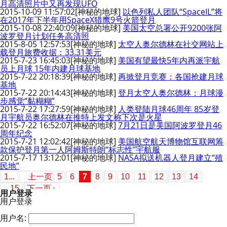
月高清照片中又再发现UFO
2015-10-09 11:57:02
[神秘的地球]
以色列私人团队“SpaceIL”将
在2017年下半年用SpaceX猎鹰9号火箭登月
2015-10-08 22:40:09
[神秘的地球]
美国太空总署公开9200张阿
波罗登月计划任务高清照
2015-8-05 12:57:53
[神秘的地球]
太空人奥尔德林在社交网站上
载登月旅费收据：33.31美元
2015-7-23 16:45:03
[神秘的地球]
美国有望最快5年内再派宇航
员上月球 15年内建月球基地
2015-7-22 20:18:39
[神秘的地球]
再掀登月竞赛：各国抢建月球
基地
2015-7-22 20:14:43
[神秘的地球]
登月太空人奥尔德林：月球漫
步感觉“黏糊糊”
2015-7-22 17:27:59
[神秘的地球]
人类登陆月球46周年 85岁登
月宇航员奥尔德林在推特上发文称下次是火星
2015-7-22 16:52:07
[神秘的地球]
7月21日是美国阿波罗登月46
周年纪念
2015-7-21 12:02:42
[神秘的地球]
美国航空航天博物馆互联网筹
款保护登月第一人阿姆斯特朗“标志性”宇航服
2015-7-17 13:12:01
[神秘的地球]
NASA拟送机器人登月建立“殖
民地”
1...
上一页
5
6
7
8
9
10
11
12
13
14
...15
下一页
用户登录
用户登录
用户名: