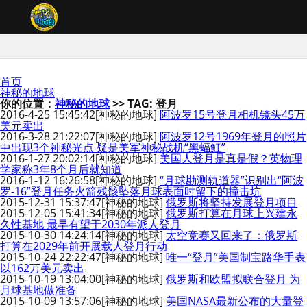
首页
神秘的地球
你的位置：
神秘的地球
>> TAG: 登月
2016-4-25 15:45:42
[神秘的地球]
阿波罗15号登月相机镜头45万
美元卖出
2016-3-28 21:22:07
[神秘的地球]
阿波罗12号1969年登月的照片
中出现3个神秘光点 疑是美军神秘战机“黑蝠魟”
2016-1-27 20:02:14
[神秘的地球]
美国人登月是真是假？英物理
学家称3年8个月后就知道
2016-1-12 16:26:58
[神秘的地球]
“月球勘测轨道器”识别出“阿波
罗-16”登月任务火箭残骸坠落月球表面时留下的撞击坑
2015-12-31 15:37:47
[神秘的地球]
俄罗斯将坚持发展登月项目
2015-12-05 15:41:34
[神秘的地球]
俄罗斯打算在月球上兴建永
久性基地 最早有望于2030年派人登月
2015-10-30 14:24:14
[神秘的地球]
太空竞赛又回来了：俄罗斯
打算在2029年前开展载人登月行动
2015-10-24 22:22:47
[神秘的地球]
唯一“登月”美国制宝路华手表
以162万美元卖出
2015-10-19 13:04:00
[神秘的地球]
俄罗斯和欧盟拟联合登月 为
月球基地做准备
2015-10-09 13:57:06
[神秘的地球]
美国NASA最新公布的大量登