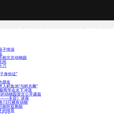
事
动物世界
植物世界
远古生物
未解之谜
探索发现
自
母子情深
鼠
亮相北京动物园
无间
小刀
子身份证”
为朋友
入鳄鱼池“与鳄共舞”
北极熊学会水下冲浪
斯的动物园首次公开露面
心——丰容》讲座
杀13只稀有动物
可能怀双胞胎
子的情景