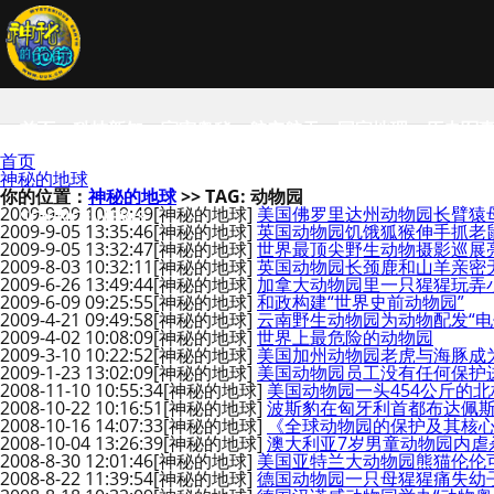
首页
科技新知
宇宙奥秘
航空航天
国家地理
历史军
首页
神秘的地球
你的位置：
神秘的地球
>> TAG: 动物园
2009-9-29 10:19:49
[神秘的地球]
美国佛罗里达州动物园长臂猿
SCIENCE NEWS
2009-9-05 13:35:46
[神秘的地球]
英国动物园饥饿狐猴伸手抓老
2009-9-05 13:32:47
[神秘的地球]
世界最顶尖野生动物摄影巡展
2009-8-03 10:32:11
[神秘的地球]
英国动物园长颈鹿和山羊亲密
2009-6-26 13:49:44
[神秘的地球]
加拿大动物园里一只猩猩玩弄
2009-6-09 09:25:55
[神秘的地球]
和政构建“世界史前动物园”
2009-4-21 09:49:58
[神秘的地球]
云南野生动物园为动物配发“电
2009-4-02 10:08:09
[神秘的地球]
世界上最危险的动物园
2009-3-10 10:22:52
[神秘的地球]
美国加州动物园老虎与海豚成
2009-1-23 13:02:09
[神秘的地球]
美国动物园员工没有任何保护进
2008-11-10 10:55:34
[神秘的地球]
美国动物园一头454公斤的
2008-10-22 10:16:51
[神秘的地球]
波斯豹在匈牙利首都布达佩
2008-10-16 14:07:33
[神秘的地球]
《全球动物园的保护及其核
2008-10-04 13:26:39
[神秘的地球]
澳大利亚7岁男童动物园内虐
2008-8-30 12:01:46
[神秘的地球]
美国亚特兰大动物园熊猫伦伦
2008-8-22 11:39:54
[神秘的地球]
德国动物园一只母猩猩痛失幼