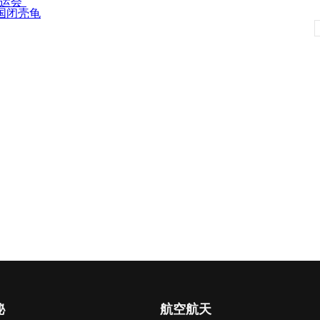
运会”
国闭壳龟
秘
航空航天