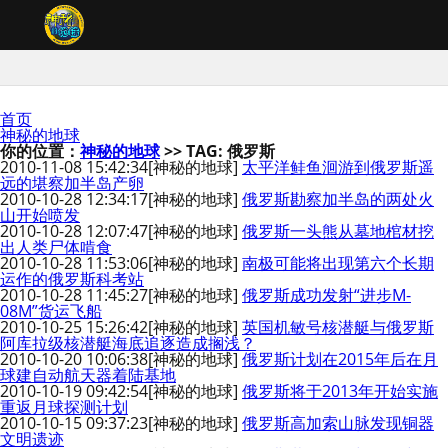
首页
神秘的地球
你的位置：
神秘的地球
>> TAG: 俄罗斯
2010-11-08 15:42:34
[神秘的地球]
太平洋鲑鱼洄游到俄罗斯遥
远的堪察加半岛产卵
2010-10-28 12:34:17
[神秘的地球]
俄罗斯勘察加半岛的两处火
山开始喷发
2010-10-28 12:07:47
[神秘的地球]
俄罗斯一头熊从墓地棺材挖
出人类尸体啃食
2010-10-28 11:53:06
[神秘的地球]
南极可能将出现第六个长期
运作的俄罗斯科考站
2010-10-28 11:45:27
[神秘的地球]
俄罗斯成功发射“进步M-
08M”货运飞船
2010-10-25 15:26:42
[神秘的地球]
英国机敏号核潜艇与俄罗斯
阿库拉级核潜艇海底追逐造成搁浅？
2010-10-20 10:06:38
[神秘的地球]
俄罗斯计划在2015年后在月
球建自动航天器着陆基地
2010-10-19 09:42:54
[神秘的地球]
俄罗斯将于2013年开始实施
重返月球探测计划
2010-10-15 09:37:23
[神秘的地球]
俄罗斯高加索山脉发现铜器
文明遗迹