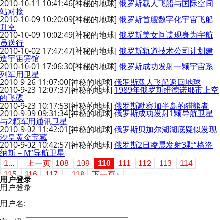
2010-10-11 10:41:46
[神秘的地球]
俄罗斯载人飞船与国际空间
站对接
2010-10-09 10:20:09
[神秘的地球]
俄罗斯首艘数字化宇宙飞船
升空
2010-10-09 10:02:49
[神秘的地球]
俄罗斯美女间谍现身为宇航
员送行
2010-10-02 17:47:47
[神秘的地球]
俄罗斯轨道技术公司计划建
造宇宙宾馆
2010-10-01 17:06:30
[神秘的地球]
俄罗斯成功发射一颗宇宙系
列军用卫星
2010-9-26 11:07:00
[神秘的地球]
俄罗斯载人飞船返回地球
2010-9-23 12:07:37
[神秘的地球]
1989年俄罗斯维德诺耶市上空
的飞碟
2010-9-23 10:17:53
[神秘的地球]
俄罗斯勘察加半岛的猎熊者
2010-9-09 09:31:34
[神秘的地球]
俄罗斯成功发射1颗导航卫星
与2颗军用通讯卫星
2010-9-02 11:42:01
[神秘的地球]
俄罗斯贝加尔湖湖底疑似发现
沙皇黄金宝藏
2010-9-02 10:42:57
[神秘的地球]
俄罗斯2日凌晨发射3颗“格洛
纳斯－M”导航卫星
1...
上一页
108
109
110
111
112
113
114
115
116
117
...118
下一页
用户登录
用户登录
用户名: