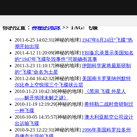
首页
神秘的地球
你的位置：
神秘的地球
>> TAG: 飞碟
2011-6-25 14:02:31
[神秘的地球]
1947年6月24日“飞碟”热
潮开始出现
2011-4-12 11:20:09
[神秘的地球]
FBI备忘录显示美国知名
的“1947年飞碟坠毁事件”可能确有其事
2011-3-23 11:10:17
[神秘的地球]
伊朗科学家将最新研制
的“飞碟”命名为土星
2011-2-04 16:42:32
[神秘的地球]
美国南卡罗莱纳州默特
尔比奇上空惊现三个飞碟状云层
2010-11-23 10:42:38
[神秘的地球]
《黑洞 飞碟 外星人
——解开地球未解之谜》
2010-11-19 12:19:29
[神秘的地球]
希特勒二战时曾研制过
一种飞碟
2010-10-05 14:35:57
[神秘的地球]
澳大利亚航空公司设计
出运输飞碟
2010-9-23 12:22:31
[神秘的地球]
1996年美国科罗拉多州
丹佛市出现的飞碟