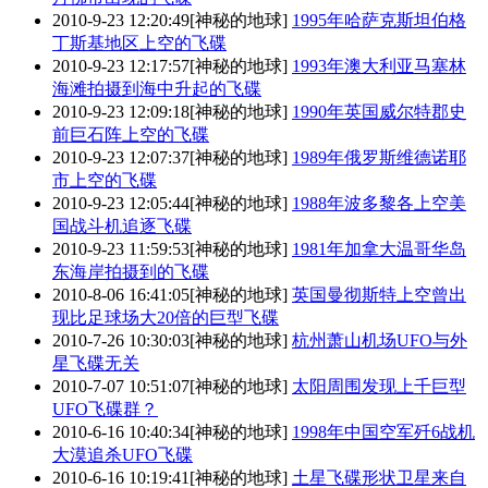
2010-9-23 12:20:49
[神秘的地球]
1995年哈萨克斯坦伯格
丁斯基地区上空的飞碟
2010-9-23 12:17:57
[神秘的地球]
1993年澳大利亚马塞林
海滩拍摄到海中升起的飞碟
2010-9-23 12:09:18
[神秘的地球]
1990年英国威尔特郡史
前巨石阵上空的飞碟
2010-9-23 12:07:37
[神秘的地球]
1989年俄罗斯维德诺耶
市上空的飞碟
2010-9-23 12:05:44
[神秘的地球]
1988年波多黎各上空美
国战斗机追逐飞碟
2010-9-23 11:59:53
[神秘的地球]
1981年加拿大温哥华岛
东海岸拍摄到的飞碟
2010-8-06 16:41:05
[神秘的地球]
英国曼彻斯特上空曾出
现比足球场大20倍的巨型飞碟
2010-7-26 10:30:03
[神秘的地球]
杭州萧山机场UFO与外
星飞碟无关
2010-7-07 10:51:07
[神秘的地球]
太阳周围发现上千巨型
UFO飞碟群？
2010-6-16 10:40:34
[神秘的地球]
1998年中国空军歼6战机
大漠追杀UFO飞碟
2010-6-16 10:19:41
[神秘的地球]
土星飞碟形状卫星来自