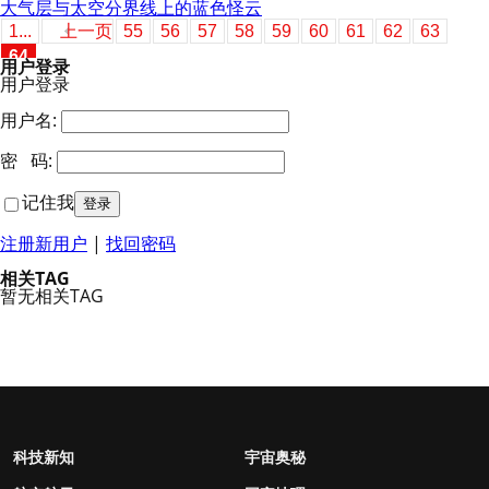
大气层与太空分界线上的蓝色怪云
1...
上一页
55
56
57
58
59
60
61
62
63
64
用户登录
用户登录
用户名:
密 码:
记住我
注册新用户
|
找回密码
相关TAG
暂无相关TAG
科技新知
宇宙奥秘