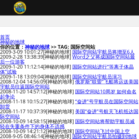
首页
神秘的地球
你的位置：
神秘的地球
>> TAG: 国际空间站
2009-3-09 10:01:27
[神秘的地球]
国际空间站宇航员将增至6人
2009-2-28 13:38:39
[神秘的地球]
Word之父将成国际空间站最
后一位游客
2009-1-20 11:12:14
[神秘的地球]
国际空间站进行“等离子体晶
体”试验
2009-1-18 13:09:04
[神秘的地球]
国际空间站宇航员演习
2008-12-04 14:56:09
[神秘的地球]
俄罗斯“联盟”飞船将运送美国
宇航员往返国际空间站
2008-11-20 14:57:12
[神秘的地球]
国际空间站10周岁 如何命名
起争论
2008-11-18 10:15:27
[神秘的地球]
“奋进”号宇航员在国际空间站
卸货
2008-11-17 10:37:39
[神秘的地球]
美国“奋进”号航天飞机抵达国
际空间站
2008-10-09 14:58:15
[神秘的地球]
国际空间站将帮助宇航员减
轻在失重条件下的身体不适感
2008-10-09 14:21:12
[神秘的地球]
国际空间站飞过中国上空
2008-9-05 08:46:14
[神秘的地球]
国际空间站宇航员拍摄到地球