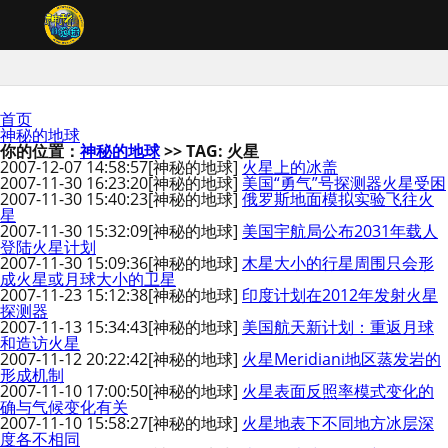
首页
神秘的地球
你的位置：
神秘的地球
>> TAG: 火星
2007-12-07 14:58:57
[神秘的地球]
火星上的冰盖
2007-11-30 16:23:20
[神秘的地球]
美国“勇气”号探测器火星受困
2007-11-30 15:40:23
[神秘的地球]
俄罗斯地面模拟实验飞往火
星
2007-11-30 15:32:09
[神秘的地球]
美国宇航局公布2031年载人
登陆火星计划
2007-11-30 15:09:36
[神秘的地球]
木星大小的行星周围只会形
成火星或月球大小的卫星
2007-11-23 15:12:38
[神秘的地球]
印度计划在2012年发射火星
探测器
2007-11-13 15:34:43
[神秘的地球]
美国航天新计划：重返月球
和造访火星
2007-11-12 20:22:42
[神秘的地球]
火星Meridiani地区蒸发岩的
形成机制
2007-11-10 17:00:50
[神秘的地球]
火星表面反照率模式变化的
确与气候变化有关
2007-11-10 15:58:27
[神秘的地球]
火星地表下不同地方冰层深
度各不相同