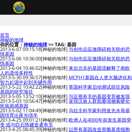
首页
神秘的地球
你的位置：
神秘的地球
>> TAG: 基因
2013-6-07 09:15:18
[神秘的地球]
与创伤后应激障碍相关联的恐
惧基因
2013-6-06 10:36:00
[神秘的地球]
与创伤后应激障碍相关联的恐
惧基因
2013-6-04 10:46:02
[神秘的地球]
来自北非的基因流解释了南欧
人的遗传多样性
2013-5-30 09:36:57
[神秘的地球]
MCPH1基因在人类大脑进化和
智力起源中起到关键作用
2013-5-22 10:42:22
[神秘的地球]
英国科学家启动测试癌症风险
基因的研究项目
2013-5-05 13:52:10
[神秘的地球]
与近视有关的基因变异被发现
2013-5-03 10:56:47
[神秘的地球]
发现汉族人群肌萎缩侧索硬化
疾病易感基因
2013-5-02 11:04:49
[神秘的地球]
乌拉圭科学家利用发光水母基
因培育出夜光绵羊
2013-4-25 09:01:21
[神秘的地球]
欧洲人在4000年前发生基因突
变 或与巨石阵建造者有关
2013-4-25 08:45:39
[神秘的地球]
以带有基因改造骨髓基质细胞