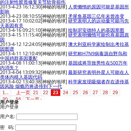
的注射性胶质修复关节软骨损伤
2013-4-23 16:12:30
[神秘的地球]
人类懒惰的原因可能是基因所
影响
2013-4-23 08:10:55
[神秘的地球]
矛尾鱼基因三亿年未曾改变
2013-4-17 10:02:02
[神秘的地球]
研究表明人的运动量可能与先
天基因有关
2013-4-16 09:21:10
[神秘的地球]
绘制尼安德特人的基因草图
2013-4-15 11:15:40
[神秘的地球]
研究表明懒惰可能也有基因原
因
2013-4-12 12:24:05
[神秘的地球]
澳大利亚科学家绘制出考拉基
因图谱
2013-4-11 12:10:49
[神秘的地球]
研究称H7N9病毒源自野鸟和
中国鸡群基因重配
2013-4-08 11:00:13
[神秘的地球]
基因或将导致男性在500万年
内消失？
2013-4-04 13:09:32
[神秘的地球]
最新研究表明外星人可能在人
类体内植入基因代码
2013-4-02 13:40:38
[神秘的地球]
科学家发现吸烟者存在遗传基
因风险 烟瘾恐将遗传到下一代
1...
上一页
21
22
23
24
25
26
27
28
29
30
...56
下一页
用户登录
用户登录
用户名:
密 码: