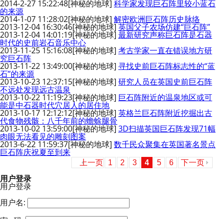
2014-2-27 15:22:48
[神秘的地球]
科学家发现巨石阵里较小蓝石
的来源
2014-1-07 11:28:02
[神秘的地球]
解密欧洲巨石阵历史脉络
2013-12-04 16:30:46
[神秘的地球]
英国父子农场仿建“巨石阵”
2013-12-04 14:01:19
[神秘的地球]
最新研究声称巨石阵是石器
时代的史前岩石音乐中心
2013-11-25 15:16:08
[神秘的地球]
考古学家一直在错误地方研
究巨石阵
2013-11-22 13:49:00
[神秘的地球]
寻找史前巨石阵标志性的“蓝
石”的来源
2013-10-23 12:37:15
[神秘的地球]
研究人员在英国史前巨石阵
不远处发现远古温泉
2013-10-22 11:19:23
[神秘的地球]
巨石阵附近的温泉地区或可
能是中石器时代穴居人的居住地
2013-10-17 12:12:12
[神秘的地球]
英格兰巨石阵附近挖掘出古
代食物残骸：八千年前的蟾蜍腿骨
2013-10-02 13:59:00
[神秘的地球]
3D扫描英国巨石阵发现71幅
肉眼无法看见的雕刻图案
2013-6-22 11:59:37
[神秘的地球]
数千民众聚集在英国著名景点
巨石阵庆祝夏至到来
上一页
1
2
3
4
5
6
下一页
用户登录
用户登录
用户名: