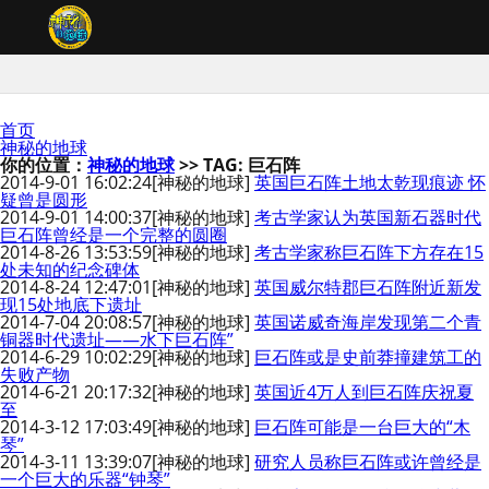
首页
神秘的地球
你的位置：
神秘的地球
>> TAG: 巨石阵
2014-9-01 16:02:24
[神秘的地球]
英国巨石阵土地太乾现痕迹 怀
疑曾是圆形
2014-9-01 14:00:37
[神秘的地球]
考古学家认为英国新石器时代
巨石阵曾经是一个完整的圆圈
2014-8-26 13:53:59
[神秘的地球]
考古学家称巨石阵下方存在15
处未知的纪念碑体
2014-8-24 12:47:01
[神秘的地球]
英国威尔特郡巨石阵附近新发
现15处地底下遗址
2014-7-04 20:08:57
[神秘的地球]
英国诺威奇海岸发现第二个青
铜器时代遗址——水下巨石阵”
2014-6-29 10:02:29
[神秘的地球]
巨石阵或是史前莽撞建筑工的
失败产物
2014-6-21 20:17:32
[神秘的地球]
英国近4万人到巨石阵庆祝夏
至
2014-3-12 17:03:49
[神秘的地球]
巨石阵可能是一台巨大的“木
琴”
2014-3-11 13:39:07
[神秘的地球]
研究人员称巨石阵或许曾经是
一个巨大的乐器“钟琴”