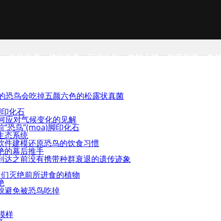
事
动物世界
植物世界
远古生物
未解之谜
探索发现
自
绝的恐鸟会吃掉五颜六色的松露状真菌
脚印化石
如何应对气候变化的见解
恐鸟”(moa)脚印化石
生态系统
软件建模还原恐鸟的饮食习惯
绝的幕后推手
到达之前没有携带种群衰退的遗传迹象
它们灭绝前所进食的植物
绝
貌避免被恐鸟吃掉
模样