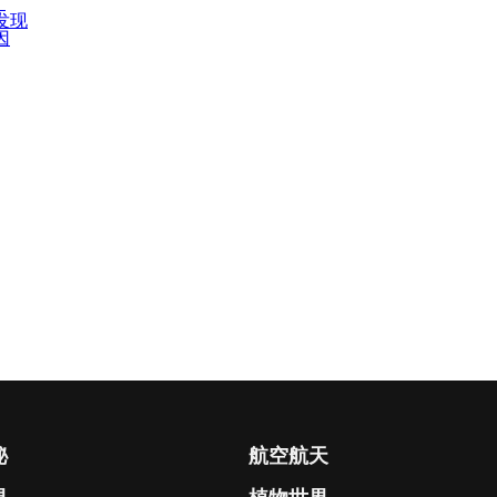
”
发现
因
秘
航空航天