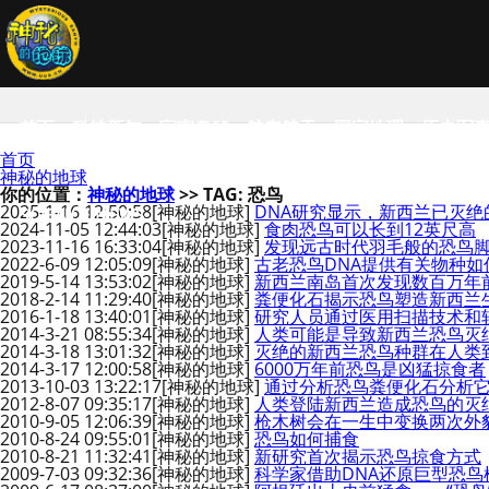
首页
科技新知
宇宙奥秘
航空航天
国家地理
历史军
首页
神秘的地球
你的位置：
神秘的地球
>> TAG: 恐鸟
2025-1-16 12:50:58
[神秘的地球]
DNA研究显示，新西兰已灭
SCIENCE NEWS
2024-11-05 12:44:03
[神秘的地球]
食肉恐鸟可以长到12英尺高
2023-11-16 16:33:04
[神秘的地球]
发现远古时代羽毛般的恐鸟
2022-6-09 12:05:09
[神秘的地球]
古老恐鸟DNA提供有关物种
2019-5-14 13:53:02
[神秘的地球]
新西兰南岛首次发现数百万年前“
2018-2-14 11:29:40
[神秘的地球]
粪便化石揭示恐鸟塑造新西兰
2016-1-18 13:40:01
[神秘的地球]
研究人员通过医用扫描技术和
2014-3-21 08:55:34
[神秘的地球]
人类可能是导致新西兰恐鸟灭
2014-3-18 13:01:32
[神秘的地球]
灭绝的新西兰恐鸟种群在人类
2014-3-17 12:00:58
[神秘的地球]
6000万年前恐鸟是凶猛掠食者
2013-10-03 13:22:17
[神秘的地球]
通过分析恐鸟粪便化石分析
2012-8-07 09:35:17
[神秘的地球]
人类登陆新西兰造成恐鸟的灭
2010-9-05 12:06:39
[神秘的地球]
枪木树会在一生中变换两次外
2010-8-24 09:55:01
[神秘的地球]
恐鸟如何捕食
2010-8-21 11:32:41
[神秘的地球]
新研究首次揭示恐鸟掠食方式
2009-7-03 09:32:36
[神秘的地球]
科学家借助DNA还原巨型恐鸟