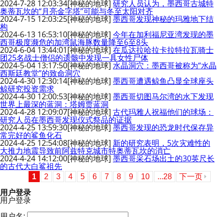
2024-7-28 12:03:34
[神秘的地球]
研究人员认为，墨西哥古城特
奥蒂瓦坎的“月亮金字塔”可能与冬至太阳对齐
2024-7-15 12:03:25
[神秘的地球]
墨西哥发现神秘的玛雅地下结
构
2024-6-13 16:53:10
[神秘的地球]
今年在加利福尼亚湾发现的墨
西哥极度濒危的加湾鼠海豚数量降至6至8头
2024-6-04 13:44:01
[神秘的地球]
在瓜达拉哈拉卡拉特拉瓦骑士
团25名战士僧侣的遗骸中发现一具女性尸体
2024-5-04 13:17:50
[神秘的地球]
水晶洞穴：墨西哥被称为“水晶
西斯廷教堂”的致命洞穴
2024-4-30 12:30:14
[神秘的地球]
墨西哥遭遇鲸鱼凸显全球座头
鲸研究投资需求
2024-4-30 12:00:53
[神秘的地球]
墨西哥切图马尔湾的水下发现
世界上最深的蓝洞：塔姆贾蓝洞
2024-4-28 12:09:07
[神秘的地球]
古代玛雅人祝福他们的球场：
研究人员在墨西哥发现仪式祭品的证据
2024-4-25 13:59:30
[神秘的地球]
墨西哥发现的恐龙时代保存异
常完好的鲨鱼化石
2024-4-25 12:54:08
[神秘的地球]
新的研究表明，5次灾难性的
大推力地震导致前阿兹特克城市特奥蒂瓦坎的消亡
2024-4-24 14:12:00
[神秘的地球]
墨西哥采石场出土的30英尺长
的古代大白鲨祖先
1
2
3
4
5
6
7
8
9
10
...28
下一页
用户登录
用户登录
用户名: