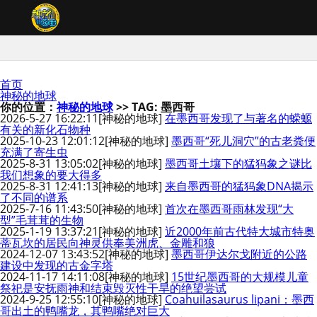
首页
神秘的地球
你的位置：
神秘的地球
>> TAG: 墨西哥
2026-5-27 16:22:11
[神秘的地球]
在墨西哥发现了与著名的蝾螈
有关的新化石物种
2025-10-23 12:01:12
[神秘的地球]
墨西哥“死儿洞穴”的古老粪便
充满了寄生虫
2025-8-31 13:05:02
[神秘的地球]
墨西哥土壤下的猛犸象之谜比
我们想象的要大得多
2025-8-31 12:41:13
[神秘的地球]
来自墨西哥的猛犸象DNA揭示
了不同的谱系
2025-7-16 11:43:50
[神秘的地球]
首次在墨西哥雨林发现“大
型”毛茸茸的生物
2025-1-19 13:37:21
[神秘的地球]
近2000年前古代特大城市特奥
蒂瓦坎的居民向神灵供奉美洲虎、金雕和狼
2024-12-07 13:43:52
[神秘的地球]
墨西哥伊达尔戈附近的公路
建设中发现的古金字塔
2024-11-17 14:11:08
[神秘的地球]
15世纪墨西哥的大规模儿童
祭祀是安抚雨神和结束毁灭性干旱的绝望尝试
2024-9-25 12:55:10
[神秘的地球]
Coahuilasaurus lipani：墨西
哥出土的鸭嘴龙，其鸭嘴绝对巨大