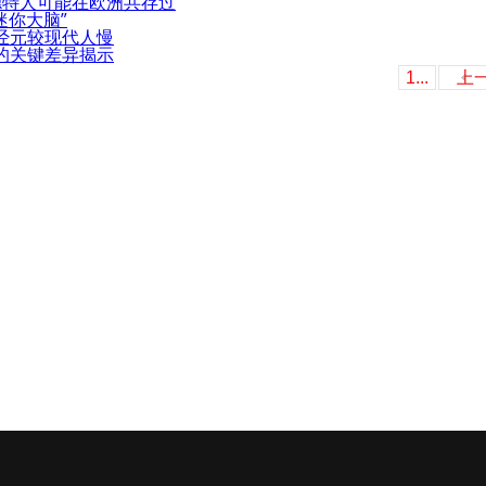
德特人可能在欧洲共存过
迷你大脑”
经元较现代人慢
的关键差异揭示
1...
上