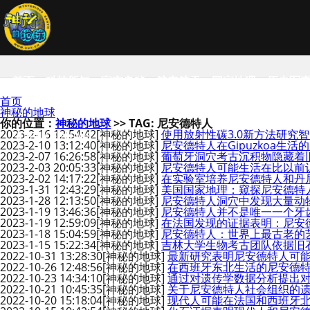
首页
科技新知
宇宙奥秘
航空航天
国家地理
历史军
首页
神秘的地球
你的位置：
神秘的地球
>> TAG: 尼安德特人
2023-2-16 12:54:42
[神秘的地球]
使用放射性碳3.0新方法研究
SCIENCE NEWS
2023-2-10 13:12:40
[神秘的地球]
尼安德特人在Gipuzkoa生
2023-2-07 16:26:58
[神秘的地球]
葡萄牙洞穴考古沉积物隐藏着
2023-2-03 20:05:33
[神秘的地球]
尼安德特人可能生活在比以前
2023-2-02 14:17:22
[神秘的地球]
在实验室培养尼安德特人和丹
2023-1-31 12:43:29
[神秘的地球]
美国国家地理：窥探尼安德特
2023-1-28 12:13:50
[神秘的地球]
尼安德特人洞穴中发现大量动
2023-1-19 13:46:36
[神秘的地球]
尼安德特人并不是唯一一个牙
2023-1-19 12:59:09
[神秘的地球]
在法国发现的证据表明：尼安
2023-1-18 15:04:59
[神秘的地球]
尼安德特人：世界上最古老的
2023-1-15 15:22:34
[神秘的地球]
吉林大学生物考古团队依据旧
2022-10-31 13:28:30
[神秘的地球]
最新研究表明尼安德特人可
2022-10-26 12:48:56
[神秘的地球]
在西班牙东北生活的尼安德
2022-10-23 14:34:10
[神秘的地球]
通过对遗传学数据分析提出
2022-10-21 10:45:35
[神秘的地球]
关于尼安德特人社会组织的
2022-10-20 15:18:04
[神秘的地球]
现代人可能在法国和西班牙