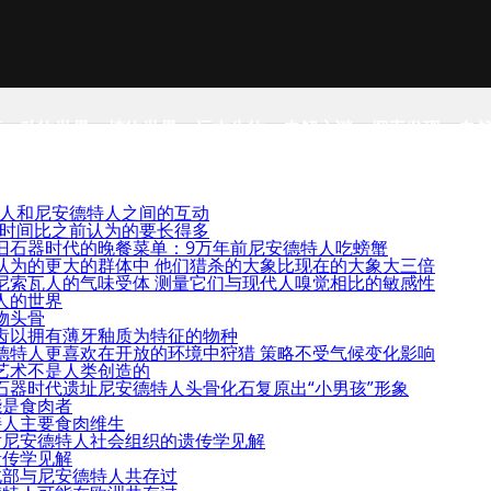
事
动物世界
植物世界
远古生物
未解之谜
探索发现
自
智人和尼安德特人之间的互动
活的时间比之前认为的要长得多
旧石器时代的晚餐菜单：9万年前尼安德特人吃螃蟹
认为的更大的群体中 他们猎杀的大象比现在的大象大三倍
尼索瓦人的气味受体 测量它们与现代人嗅觉相比的敏感性
人的世界
物头骨
齿以拥有薄牙釉质为特征的物种
德特人更喜欢在开放的环境中狩猎 策略不受气候变化影响
艺术不是人类创造的
石器时代遗址尼安德特人头骨化石复原出“小男孩”形象
能是食肉者
特人主要食肉维生
对尼安德特人社会组织的遗传学见解
遗传学见解
北部与尼安德特人共存过