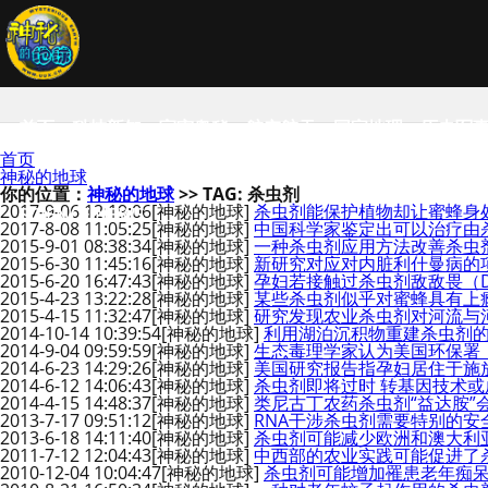
首页
科技新知
宇宙奥秘
航空航天
国家地理
历史军
首页
神秘的地球
你的位置：
神秘的地球
>> TAG: 杀虫剂
2017-9-06 12:19:06
[神秘的地球]
杀虫剂能保护植物却让蜜蜂身
SCIENCE NEWS
2017-8-08 11:05:25
[神秘的地球]
中国科学家鉴定出可以治疗由
2015-9-01 08:38:34
[神秘的地球]
一种杀虫剂应用方法改善杀虫
2015-6-30 11:45:16
[神秘的地球]
新研究对应对内脏利什曼病的
2015-6-20 16:47:43
[神秘的地球]
孕妇若接触过杀虫剂敌敌畏（D
2015-4-23 13:22:28
[神秘的地球]
某些杀虫剂似乎对蜜蜂具有上
2015-4-15 11:32:47
[神秘的地球]
研究发现农业杀虫剂对河流与
2014-10-14 10:39:54
[神秘的地球]
利用湖泊沉积物重建杀虫剂
2014-9-04 09:59:59
[神秘的地球]
生态毒理学家认为美国环保署（
2014-6-23 14:29:26
[神秘的地球]
美国研究报告指孕妇居住于施
2014-6-12 14:06:43
[神秘的地球]
杀虫剂即将过时 转基因技术
2014-4-15 14:48:37
[神秘的地球]
类尼古丁农药杀虫剂“益达胺”
2013-7-17 09:51:12
[神秘的地球]
RNA干涉杀虫剂需要特别的安
2013-6-18 14:11:40
[神秘的地球]
杀虫剂可能减少欧洲和澳大利
2011-7-12 12:04:43
[神秘的地球]
中西部的农业实践可能促进了
2010-12-04 10:04:47
[神秘的地球]
杀虫剂可能增加罹患老年痴