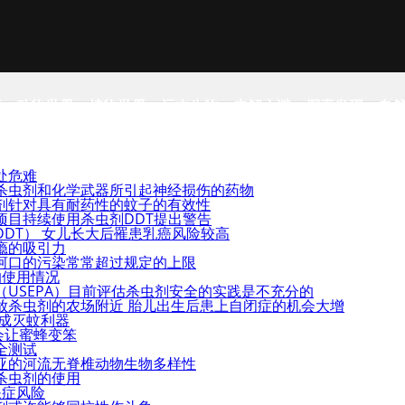
事
动物世界
植物世界
远古生物
未解之谜
探索发现
自
处危难
杀虫剂和化学武器所引起神经损伤的药物
剂针对具有耐药性的蚊子的有效性
项目持续使用杀虫剂DDT提出警告
DT） 女儿长大后罹患乳癌风险较高
瘾的吸引力
河口的污染常常超过规定的上限
的使用情况
USEPA）目前评估杀虫剂安全的实践是不充分的
放杀虫剂的农场附近 胎儿出生后患上自闭症的机会大增
或成灭蚊利器
会让蜜蜂变笨
全测试
亚的河流无脊椎动物生物多样性
杀虫剂的使用
呆症风险