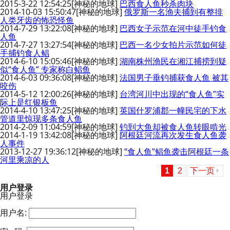
2015-3-22 12:54:25
[神秘的地球]
巴西食人鱼秒杀肉块
2014-10-03 15:50:47
[神秘的地球]
俄罗斯一名渔夫捕到有整排
人类牙齿的怖恐怪鱼
2014-7-29 13:22:08
[神秘的地球]
巴西女子示范在河中徒手钓食
人鱼
2014-7-27 13:27:54
[神秘的地球]
巴西一名少女拍片示范如何徒
手捕钓食人鲳
2014-6-10 15:05:46
[神秘的地球]
湖南株州渔民在湘江捕捞到疑
似“食人鱼” 专家称白鲳鱼
2014-6-03 09:36:08
[神秘的地球]
法国男子垂钓捕获食人鱼 被其
咬伤
2014-5-12 12:00:26
[神秘的地球]
台湾河川中出现的“食人鱼”实
际上是红银板鱼
2014-4-10 13:47:25
[神秘的地球]
英国什罗浦郡一幢民宅的下水
管道里惊现多条食人鱼
2014-2-09 11:04:59
[神秘的地球]
钓到大鱼却被食人鱼转眼啃光
2014-1-19 13:42:08
[神秘的地球]
阿根廷河流再次发生食人鱼袭
人事件
2013-12-27 19:36:12
[神秘的地球]
“食人鱼”鲳鱼袭击阿根廷一条
河里乘凉的人
1
2
下一页
用户登录
用户登录
用户名: