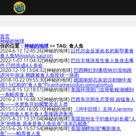
首页
神秘的地球
你的位置：
神秘的地球
>> TAG: 食人鱼
2024-6-12 12:45:26
[神秘的地球]
以托尔金反派命名的新型素食
食人鱼Myloplus sauron
2022-1-07 11:04:32
[神秘的地球]
巴拉圭接连发生食人鱼攻击事
件 已经造成4人丧命
2020-12-19 13:04:32
[神秘的地球]
巴西网红到潘塔纳尔湿地跳
进河中游泳 脚踝被食人鱼咬掉一块肉
2018-10-22 09:55:30
[神秘的地球]
德国南部石灰岩沉积物中发
现1.5亿前的“食人鱼”Piranhamesodon pinnatomus
2016-8-15 12:18:51
[神秘的地球]
美国环境部门在密歇根湖捕到
一条帕库食人鱼
2016-2-19 16:48:32
[神秘的地球]
巴西东北部生态受损 凶猛食人
鱼——水虎鱼开始频繁攻击人类
2015-12-06 16:05:10
[神秘的地球]
《河中巨怪》主持人Jeremy
为证明食人鱼不食人直接跳进鱼池
2015-8-21 13:37:04
[神秘的地球]
美国加州女子钓鱼钓起长着“人
牙”的怪鱼 原来是食人鱼近亲“淡水白鲳鱼”
2015-6-26 15:57:54
[神秘的地球]
美国湖畔惊现“阉割睾丸
鱼”——帕库食人鱼