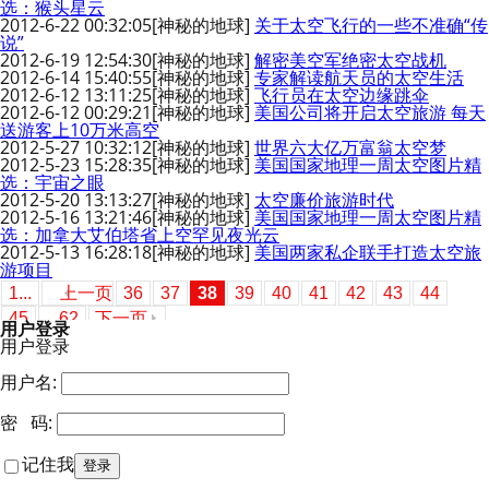
选：猴头星云
2012-6-22 00:32:05
[神秘的地球]
关于太空飞行的一些不准确“传
说”
2012-6-19 12:54:30
[神秘的地球]
解密美空军绝密太空战机
2012-6-14 15:40:55
[神秘的地球]
专家解读航天员的太空生活
2012-6-12 13:11:25
[神秘的地球]
飞行员在太空边缘跳伞
2012-6-12 00:29:21
[神秘的地球]
美国公司将开启太空旅游 每天
送游客上10万米高空
2012-5-27 10:32:12
[神秘的地球]
世界六大亿万富翁太空梦
2012-5-23 15:28:35
[神秘的地球]
美国国家地理一周太空图片精
选：宇宙之眼
2012-5-20 13:13:27
[神秘的地球]
太空廉价旅游时代
2012-5-16 13:21:46
[神秘的地球]
美国国家地理一周太空图片精
选：加拿大艾伯塔省上空罕见夜光云
2012-5-13 16:28:18
[神秘的地球]
美国两家私企联手打造太空旅
游项目
1...
上一页
36
37
38
39
40
41
42
43
44
45
...62
下一页
用户登录
用户登录
用户名:
密 码:
记住我