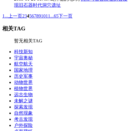
现旧石器时代洞穴遗址
1...
上一页
2
3
4
5
6
7
8
9
10
11
...65
下一页
相关TAG
暂无相关TAG
科技新知
宇宙奥秘
航空航天
国家地理
历史军事
动物世界
植物世界
远古生物
未解之谜
探索发现
自然现象
考古发现
户外探险