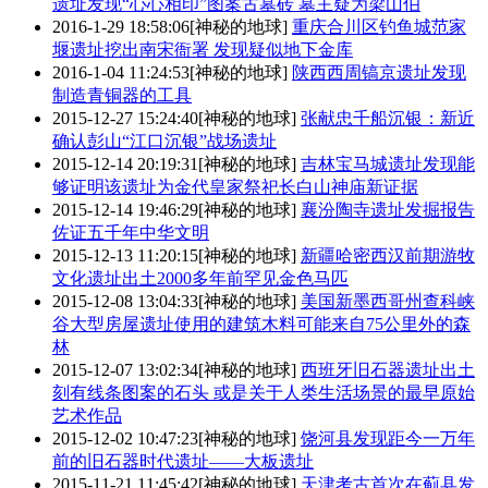
遗址发现“心心相印”图案古墓砖 墓主疑为梁山伯
2016-1-29 18:58:06
[神秘的地球]
重庆合川区钓鱼城范家
堰遗址挖出南宋衙署 发现疑似地下金库
2016-1-04 11:24:53
[神秘的地球]
陕西西周镐京遗址发现
制造青铜器的工具
2015-12-27 15:24:40
[神秘的地球]
张献忠千船沉银：新近
确认彭山“江口沉银”战场遗址
2015-12-14 20:19:31
[神秘的地球]
吉林宝马城遗址发现能
够证明该遗址为金代皇家祭祀长白山神庙新证据
2015-12-14 19:46:29
[神秘的地球]
襄汾陶寺遗址发掘报告
佐证五千年中华文明
2015-12-13 11:20:15
[神秘的地球]
新疆哈密西汉前期游牧
文化遗址出土2000多年前罕见金色马匹
2015-12-08 13:04:33
[神秘的地球]
美国新墨西哥州查科峡
谷大型房屋遗址使用的建筑木料可能来自75公里外的森
林
2015-12-07 13:02:34
[神秘的地球]
西班牙旧石器遗址出土
刻有线条图案的石头 或是关于人类生活场景的最早原始
艺术作品
2015-12-02 10:47:23
[神秘的地球]
饶河县发现距今一万年
前的旧石器时代遗址——大板遗址
2015-11-21 11:45:42
[神秘的地球]
天津考古首次在蓟县发