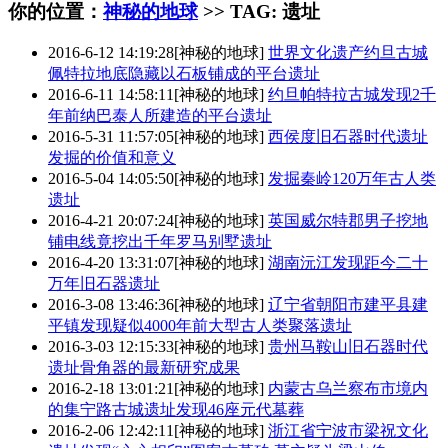
你的位置：
神秘的地球
>> TAG: 遗址
2016-6-12 14:19:28
[神秘的地球]
世界文化遗产约旦古城
佩特拉地底隐藏以石板铺成的平台遗址
2016-6-11 14:58:11
[神秘的地球]
约旦帕特拉古城发现2千
年前纳巴泰人所建造的平台遗址
2016-5-31 11:57:05
[神秘的地球]
西侯度旧石器时代遗址
发掘的价值和意义
2016-5-04 14:05:50
[神秘的地球]
发掘秦岭120万年古人类
遗址
2016-4-21 20:07:24
[神秘的地球]
英国威尔特郡男子挖地
铺电线竟挖出千年罗马别墅遗址
2016-4-20 13:31:07
[神秘的地球]
湖南沅江发现距今二十
万年旧石器遗址
2016-3-08 13:46:36
[神秘的地球]
辽宁省朝阳市建平县建
平镇发现疑似4000年前大型古人类聚落遗址
2016-3-03 12:15:33
[神秘的地球]
贵州马鞍山旧石器时代
遗址骨角器的最新研究成果
2016-2-18 13:01:21
[神秘的地球]
内蒙古乌兰察布市境内
的集宁路古城遗址发现46座元代墓葬
2016-2-06 12:42:11
[神秘的地球]
浙江省宁波市梁祝文化