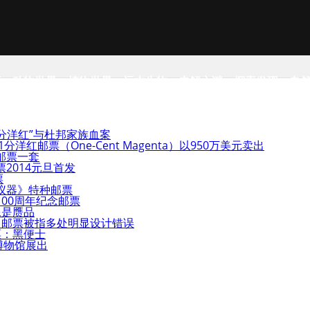
事
动物世界
植物世界
远古生物
未解之谜
探索发现
自
一分洋红”与杜邦家族血案
洋红邮票（One-Cent Magenta）以950万美元卖出
邮票一套
2014元旦首发
票
仪器》特种邮票
00周年纪念邮票
像是赝品
》邮票被指多处明显设计错误
票：黑便士
博物馆展出