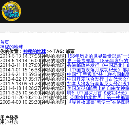
首页
科技新知
宇宙奥秘
航空航天
国家地理
历史军
首页
神秘的地球
你的位置：
神秘的地球
>> TAG: 邮票
2014-6-19 14:27:56
[神秘的地球]
158年历史的世界最贵邮票“
SCIENCE NEWS
2014-6-18 14:16:00
[神秘的地球]
史上最贵邮票：1856年发行的1分
2014-2-11 14:27:09
[神秘的地球]
香港邮政将发行《中国恐龙》
2014-1-01 15:16:38
[神秘的地球]
《中国首次落月成功纪念》邮票
2013-9-21 11:59:36
[神秘的地球]
中国“千手观音”登上联合国邮
2012-4-22 17:35:17
[神秘的地球]
中国丹麦联合发行《古代天文
2011-5-18 09:51:28
[神秘的地球]
加拿大将发行泰坦尼克号沉没1
2011-4-18 14:28:27
[神秘的地球]
美国3亿张邮票上的自由女神
2011-3-26 10:56:00
[神秘的地球]
特6《中国探月首飞成功纪念
2010-11-20 10:21:03
[神秘的地球]
英国将拍卖世界上第一枚邮
2009-4-09 10:25:30
[神秘的地球]
世界首枚邮票“黑便士”在洛阳
用户登录
用户登录