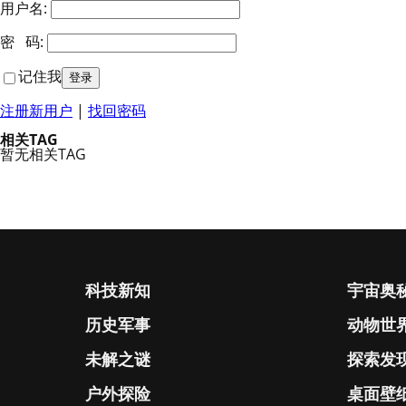
用户名:
密 码:
记住我
注册新用户
|
找回密码
相关TAG
暂无相关TAG
科技新知
宇宙奥
历史军事
动物世
未解之谜
探索发
户外探险
桌面壁