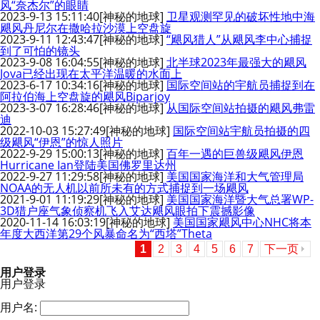
风“奈杰尔”的眼睛
2023-9-13 15:11:40
[神秘的地球]
卫星观测罕见的破坏性地中海
飓风丹尼尔在撒哈拉沙漠上空盘旋
2023-9-11 12:43:47
[神秘的地球]
“飓风猎人”从飓风李中心捕捉
到了可怕的镜头
2023-9-08 16:04:55
[神秘的地球]
北半球2023年最强大的飓风
Jova已经出现在太平洋温暖的水面上
2023-6-17 10:34:16
[神秘的地球]
国际空间站的宇航员捕捉到在
阿拉伯海上空盘旋的飓风Biparjoy
2023-3-07 16:28:46
[神秘的地球]
从国际空间站拍摄的飓风弗雷
迪
2022-10-03 15:27:49
[神秘的地球]
国际空间站宇航员拍摄的四
级飓风“伊恩”的惊人照片
2022-9-29 15:00:13
[神秘的地球]
百年一遇的巨兽级飓风伊恩
Hurricane Ian登陆美国佛罗里达州
2022-9-27 11:29:58
[神秘的地球]
美国国家海洋和大气管理局
NOAA的无人机以前所未有的方式捕捉到一场飓风
2021-9-01 11:19:29
[神秘的地球]
美国国家海洋暨大气总署WP-
3D猎户座气象侦察机飞入艾达飓风眼拍下震撼影像
2020-11-14 16:03:19
[神秘的地球]
美国国家飓风中心NHC将本
年度大西洋第29个风暴命名为“西塔”Theta
1
2
3
4
5
6
7
下一页
用户登录
用户登录
用户名: