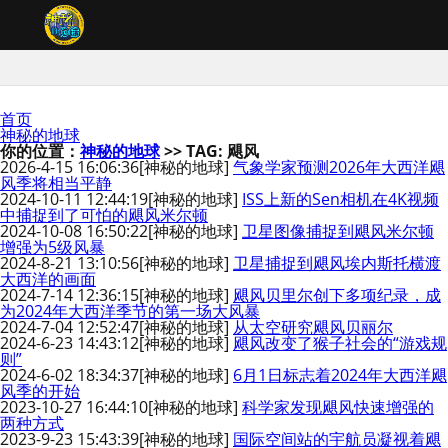
首页
神秘的地球
你的位置：
神秘的地球
>> TAG: 飓风
2026-4-15 16:06:36
[神秘的地球]
气象学家预测2026年大西洋飓
风季将相当平静
2024-10-11 12:44:19
[神秘的地球]
ISS上新的Sen相机在4K视频
中捕捉到了可怕的飓风米尔顿
2024-10-08 16:50:22
[神秘的地球]
卫星图像捕捉到飓风米尔顿
增强为5级风暴
2024-8-21 13:10:56
[神秘的地球]
卫星捕捉到飓风埃内斯托横渡
大西洋的画面
2024-7-14 12:36:15
[神秘的地球]
飓风贝里尔创下多项纪录，成
为2024年大西洋季节的第一场大风暴
2024-7-04 12:52:47
[神秘的地球]
从太空研究飓风贝丽尔
2024-6-23 14:43:12
[神秘的地球]
飓风改变了猴子社会的“游戏规
则”
2024-6-02 18:34:37
[神秘的地球]
6月1日标志着2024年大西洋飓
风季的开始
2023-10-27 16:44:10
[神秘的地球]
科学家发现飓风快速增强的
两种方式
2023-9-23 15:43:39
[神秘的地球]
国际空间站的宇航员凝视着飓