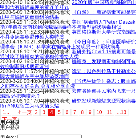
2020-6-10 16:55:45
[神秘的地球]
2020年版“中国药典”移除穿山
甲和含有蝙蝠粪便的黄连羊肝丸
2020-5-09 12:40:03
[神秘的地球]
《自然》：新冠病毒可能是穿
山甲与蝙蝠病毒重组的结果
2020-4-29 11:08:16
[神秘的地球]
美国“病毒猎人”Peter Daszak
指7年前在云南找到的蝙蝠病毒样本与新型冠状病毒相似
2020-4-26 11:52:33
[神秘的地球]
英国格拉斯哥大学研究指蝙蝠
不具令病毒容易传染人类特质
2020-4-16 10:21:39
[神秘的地球]
《今日印度》：印度医学研究
理事会（ICMR）科学家在蝙蝠身上发现另一种冠状病毒
2020-4-16 10:19:21
[神秘的地球]
新研究指Covid-19病毒可能是
通过吃了蝙蝠肉的流浪狗传播给人类
2020-4-02 16:03:18
[神秘的地球]
蝙蝠身上发现病毒抑制剂可有
效抑制新冠状病毒复制
2020-3-29 11:57:44
[神秘的地球]
诡异：以色列拉马干甘勒米公
园大量蝙蝠在空中暴毙坠落地面
2020-3-26 09:40:04
[神秘的地球]
《当代生物学》杂志：吸血蝠
之间存在友好关系 会互相分享血液
2020-3-25 11:25:54
[神秘的地球]
云南省鲁甸县民宅内飞来一只
蝙蝠 还把狗咬死？
2020-3-08 10:17:04
[神秘的地球]
研究发现新蝙蝠来源冠状病毒
RmYN02宿主为马来菊头蝠
1...
上一页
2
3
4
5
6
7
8
9
10
11
...13
下一页
用户登录
用户登录
用户名: