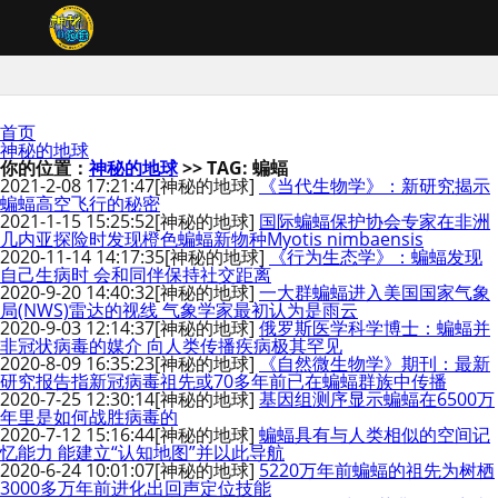
首页
神秘的地球
你的位置：
神秘的地球
>> TAG: 蝙蝠
2021-2-08 17:21:47
[神秘的地球]
《当代生物学》：新研究揭示
蝙蝠高空飞行的秘密
2021-1-15 15:25:52
[神秘的地球]
国际蝙蝠保护协会专家在非洲
几内亚探险时发现橙色蝙蝠新物种Myotis nimbaensis
2020-11-14 14:17:35
[神秘的地球]
《行为生态学》：蝙蝠发现
自己生病时 会和同伴保持社交距离
2020-9-20 14:40:32
[神秘的地球]
一大群蝙蝠进入美国国家气象
局(NWS)雷达的视线 气象学家最初认为是雨云
2020-9-03 12:14:37
[神秘的地球]
俄罗斯医学科学博士：蝙蝠并
非冠状病毒的媒介 向人类传播疾病极其罕见
2020-8-09 16:35:23
[神秘的地球]
《自然微生物学》期刊：最新
研究报告指新冠病毒祖先或70多年前已在蝙蝠群族中传播
2020-7-25 12:30:14
[神秘的地球]
基因组测序显示蝙蝠在6500万
年里是如何战胜病毒的
2020-7-12 15:16:44
[神秘的地球]
蝙蝠具有与人类相似的空间记
忆能力 能建立“认知地图”并以此导航
2020-6-24 10:01:07
[神秘的地球]
5220万年前蝙蝠的祖先为树栖
3000多万年前进化出回声定位技能