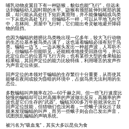
哺乳动物皮翼目下有一种鼯猴，貌似也能“飞行”，但远未
达到蝙蝠幼儿园时期的水平。鼯猴有颈部延伸到尾部的翼
膜，却只能从高处往下短距离滑翔，并不能像蝙蝠或鸟类
一下从低向高处飞行。但蝙蝠不一样，可以从平地飞向空
中，在林间、房屋中飞行时，它们能出奇灵敏地避开障碍
物的阻挡。
也因为蝙蝠的翅膀比鸟类晚出现一亿多年，较大飞行动物
的生态位基本被鸟类占满了，这也逼着蝙蝠必须有别于鸟
类。蝙蝠一边飞，一边从喉头发出一种超声波，人耳听不
见，但蝙蝠不但能听见，还能精准地接受回路信号，并以
此定位自己的位置与飞行方向；也有某些大型的食果蝠如
棕果蝠，其回声定位的能力比较特殊，利用咂舌的发声作
为声音定位依据。
回声定位的本领对于蝙蝠的生存繁衍十分重要，从而使其
能够在夜间或较为昏暗的环境中，占据鸟类无法利用的生
态位。
多数蝙蝠叫声频率在20—60千赫之间。但一些飞行速度比
较慢的蝙蝠却可以对高频率的声波做出反应，高频率的声
波也是它们生存的“武器”。蝙蝠3000多万年前就演化出了
回声定位技能，但猎物们也没闲着，一些蛾子演化出了鼓
膜来发现蝙蝠的叫声，而另一些蛾子则会自己发出声音，
试图扰乱蝙蝠的声呐系统。
被污名为“吸血鬼”，其实大多以昆虫为食