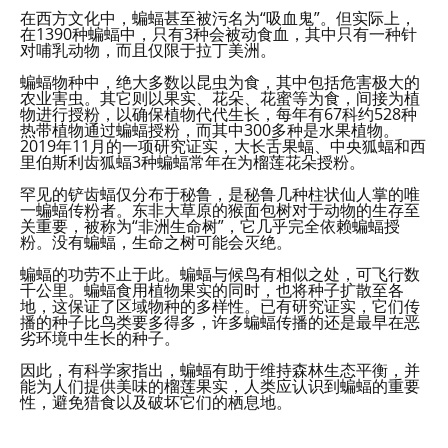
在西方文化中，蝙蝠甚至被污名为“吸血鬼”。但实际上，
在1390种蝙蝠中，只有3种会被动食血，其中只有一种针
对哺乳动物，而且仅限于拉丁美洲。
蝙蝠物种中，绝大多数以昆虫为食，其中包括危害极大的
农业害虫。其它则以果实、花朵、花蜜等为食，间接为植
物进行授粉，以确保植物代代生长，每年有67科约528种
热带植物通过蝙蝠授粉，而其中300多种是水果植物。
2019年11月的一项研究证实，大长舌果蝠、中央狐蝠和西
里伯斯利齿狐蝠3种蝙蝠常年在为榴莲花朵授粉。
罕见的铲齿蝠仅分布于秘鲁，是秘鲁几种柱状仙人掌的唯
一蝙蝠传粉者。东非大草原的猴面包树对于动物的生存至
关重要，被称为“非洲生命树”，它几乎完全依赖蝙蝠授
粉。没有蝙蝠，生命之树可能会灭绝。
蝙蝠的功劳不止于此。蝙蝠与候鸟有相似之处，可飞行数
千公里。蝙蝠食用植物果实的同时，也将种子扩散至各
地，这保证了区域物种的多样性。已有研究证实，它们传
播的种子比鸟类要多得多，许多蝙蝠传播的还是最早在恶
劣环境中生长的种子。
因此，有科学家指出，蝙蝠有助于维持森林生态平衡，并
能为人们提供美味的榴莲果实，人类应认识到蝙蝠的重要
性，避免猎食以及破坏它们的栖息地。