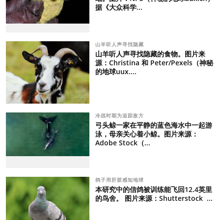
据《大众科学...
山羊听人声寻找隐藏
山羊听人声寻找隐藏的食物。图片来
源：Christina 和 Peter/Pexels（神秘
的地球uux....
冷战时期为追踪敌方
弓头鲸一家在平静的蓝色海水中一起游
泳，母亲关心着小鲸。图片来源：
Adobe Stock（...
鸽子用肝脏感知地球
本研究中的信鸽被训练能飞回12.4英里
的鸟舍。 图片来源：Shutterstock ...