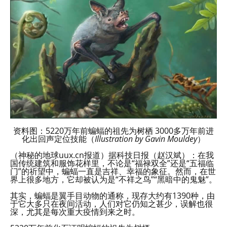
资料图：5220万年前蝙蝠的祖先为树栖 3000多万年前进
化出回声定位技能（
Illustration by Gavin Mouldey
）
（神秘的地球uux.cn报道）据科技日报（赵汉斌）：在我
国传统建筑和服饰花样里，不论是“福禄双全”还是“五福临
门”的祈望中，蝙蝠一直是吉祥、幸福的象征。然而，在世
界上很多地方，它却被认为是“不祥之鸟”“黑暗中的鬼魅”。
其实，蝙蝠是翼手目动物的通称，现存大约有1390种，由
于它大多只在夜间活动，人们对它仍知之甚少，误解也很
深，尤其是每次重大疫情到来之时。