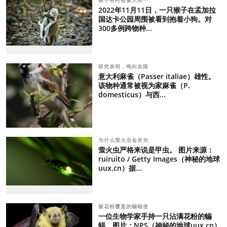
猴子有时会像人类一
2022年11月11日，一只猴子在孟加拉
国达卡公园周围被看到抱着小狗。对
300多例跨物种...
研究表明，鸣叫在限
意大利麻雀（Passer italiae）雄性。
该物种通常被视为家麻雀（P.
domesticus）与西...
为什么萤火虫会发光
萤火虫严格来说是甲虫。 图片来源：
ruiruito / Getty Images（神秘的地球
uux.cn）据...
被花粉覆盖的蝙蝠使
一位生物学家手持一只沾满花粉的蝙
蝠。图片：NPS（神秘的地球uux.cn）