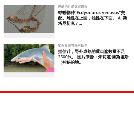
蜉蝣的性爱疯狂而杂
蜉蝣物种“Ecdyonurus venosus”交
配。雌性在上面，雄性在下面。 A. 斯
塔尼切克 / ...
鲨鱼激光可能有助于
据估计，野外成熟的露齿鲨数量不足
2500只。 图片来源：朱莉娅·康斯坦斯
（神秘的地...