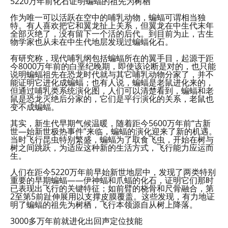
5220万年前化石证明蝙蝠的祖先为树栖
作为唯一可以活跃在空中的哺乳动物，蝙蝠可谓相当独
特。有人喜欢把它和翼龙扯上关系，但翼龙在中生代末年
全部灭绝了，没有留下一个活的后代。到目前为止，古生
物学家也从未在中生代地层发现过蝙蝠化石。
有研究称，现代哺乳纲包括蝙蝠所在的翼手目，起源于距
今8000万年前的白垩纪晚期，即使该论断是对的，也只能
说明蝙蝠祖先在恐龙时代就与其它哺乳动物分家了，并不
能证明它进化成蝙蝠；也有人说，蝙蝠是老鼠进化来的，
但通过哺乳类系统演化图，人们可以清楚看到，蝙蝠和老
鼠是恐龙灭绝后分家的，它们是平行演化的关系，老鼠也
变不成蝙蝠。
其实，新生代早期气候温暖，随着距今5600万年前“古新
世—始新世极热事件”来临，蝙蝠的演化迎来了新的机遇。
当时飞行昆虫特别繁盛，蝙蝠为了取食飞虫，开始在树与
树之间跳跃，为适应这种新的生活方式，飞行能力应运而
生。
人们在距今5220万年前早始新世地层中，发现了两类特别
重要的早期蝙蝠——伊神蝠和爪蝠的化石，证明它们那时
已表现出飞行的关键特征；如前臂的桡骨和尺骨融合，第
2至第5前趾伸展用以支撑皮膜覆盖。这些发现，有力地证
明了蝙蝠的祖先为树栖，飞行本领源自从树上降落。
3000多万年前就进化出回声定位技能