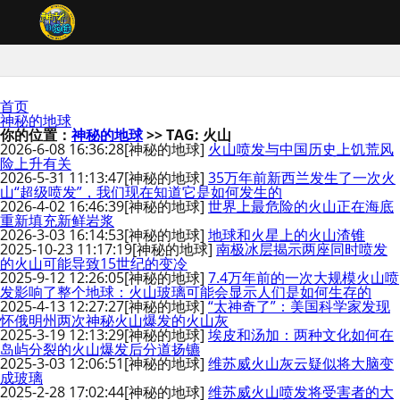
首页
神秘的地球
你的位置：
神秘的地球
>> TAG: 火山
2026-6-08 16:36:28
[神秘的地球]
火山喷发与中国历史上饥荒风
险上升有关
2026-5-31 11:13:47
[神秘的地球]
35万年前新西兰发生了一次火
山“超级喷发”，我们现在知道它是如何发生的
2026-4-02 16:46:39
[神秘的地球]
世界上最危险的火山正在海底
重新填充新鲜岩浆
2026-3-03 16:14:53
[神秘的地球]
地球和火星上的火山渣锥
2025-10-23 11:17:19
[神秘的地球]
南极冰层揭示两座同时喷发
的火山可能导致15世纪的变冷
2025-9-12 12:26:05
[神秘的地球]
7.4万年前的一次大规模火山喷
发影响了整个地球：火山玻璃可能会显示人们是如何生存的
2025-4-13 12:27:27
[神秘的地球]
“太神奇了”：美国科学家发现
怀俄明州两次神秘火山爆发的火山灰
2025-3-19 12:13:29
[神秘的地球]
埃皮和汤加：两种文化如何在
岛屿分裂的火山爆发后分道扬镳
2025-3-03 12:06:51
[神秘的地球]
维苏威火山灰云疑似将大脑变
成玻璃
2025-2-28 17:02:44
[神秘的地球]
维苏威火山喷发将受害者的大