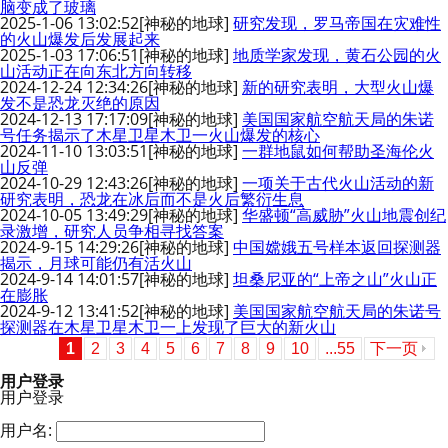
脑变成了玻璃
2025-1-06 13:02:52
[神秘的地球]
研究发现，罗马帝国在灾难性
的火山爆发后发展起来
2025-1-03 17:06:51
[神秘的地球]
地质学家发现，黄石公园的火
山活动正在向东北方向转移
2024-12-24 12:34:26
[神秘的地球]
新的研究表明，大型火山爆
发不是恐龙灭绝的原因
2024-12-13 17:17:09
[神秘的地球]
美国国家航空航天局的朱诺
号任务揭示了木星卫星木卫一火山爆发的核心
2024-11-10 13:03:51
[神秘的地球]
一群地鼠如何帮助圣海伦火
山反弹
2024-10-29 12:43:26
[神秘的地球]
一项关于古代火山活动的新
研究表明，恐龙在冰后而不是火后繁衍生息
2024-10-05 13:49:29
[神秘的地球]
华盛顿“高威胁”火山地震创纪
录激增，研究人员争相寻找答案
2024-9-15 14:29:26
[神秘的地球]
中国嫦娥五号样本返回探测器
揭示，月球可能仍有活火山
2024-9-14 14:01:57
[神秘的地球]
坦桑尼亚的“上帝之山”火山正
在膨胀
2024-9-12 13:41:52
[神秘的地球]
美国国家航空航天局的朱诺号
探测器在木星卫星木卫一上发现了巨大的新火山
1
2
3
4
5
6
7
8
9
10
...55
下一页
用户登录
用户登录
用户名: