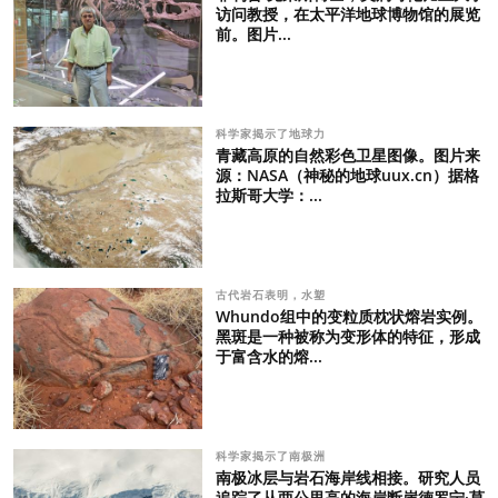
访问教授，在太平洋地球博物馆的展览
前。图片...
科学家揭示了地球力
青藏高原的自然彩色卫星图像。图片来
源：NASA（神秘的地球uux.cn）据格
拉斯哥大学：...
古代岩石表明，水塑
Whundo组中的变粒质枕状熔岩实例。
黑斑是一种被称为变形体的特征，形成
于富含水的熔...
科学家揭示了南极洲
南极冰层与岩石海岸线相接。研究人员
追踪了从两公里高的海岸断崖德罗宁·莫