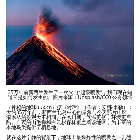
35万年前新西兰发生了一次火山“超级喷发”，我们现在知
道它是如何发生的。图片来源：Unsplash/CC0 公有领域
（神秘的地球uux.cn）据《对话》（作者：安娜·米勒）：
大约35万年前，新西兰北岛中心的景象与今天那片山区、
灌木丛的景观大不相同。在冰川期，气温更低，环境更严
酷。广袤的山毛榉和白云杉森林覆盖着该地区，为丰富的
本地鸟类提供了栖息地。
就在这片宁静的背景下，地球上最爆炸性的喷发之一剧烈