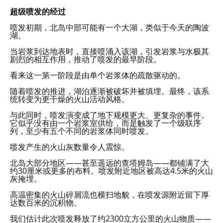
超级喷发的经过
喷发初期，北岛中部可能有一个大湖，类似于今天的陶波
湖。
当岩浆到达地表时，直接喷涌入该湖，引发岩浆与水极其
剧烈的相互作用，推动了喷发的最早阶段。
看来这一第一阶段是由单个岩浆体的疏散驱动的。
随着喷发的推进，湖泊逐渐被破坏并被填埋。最终，该系
统转变为更干燥的火山活动风格。
与此同时，喷发演变成了地下规模更大、更复杂的事件。
它似乎没有由一个岩浆室供给，而是触发了一个级联序
列，至少有五个不同的岩浆体同时喷发。
喷发产生的火山灰数量令人震惊。
北岛大部分地区——甚至遥远的查塔姆岛——都铺满了大
约30厘米或更多的布料。喷发附近地区被高达4.5米的火山
灰掩埋。
高温密集的火山碎屑流也横扫地貌，在喷发源附近留下厚
达数百米的沉积物。
我们估计此次喷发释放了约2300立方公里的火山物质——