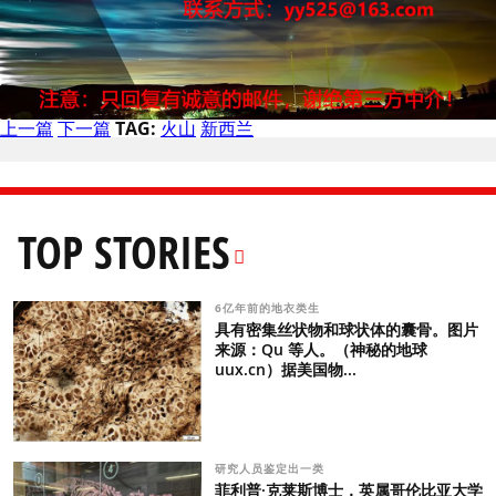
上一篇
下一篇
TAG:
火山
新西兰
TOP STORIES
6亿年前的地衣类生
具有密集丝状物和球状体的囊骨。图片
来源：Qu 等人。（神秘的地球
uux.cn）据美国物...
研究人员鉴定出一类
菲利普·克莱斯博士，英属哥伦比亚大学