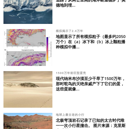
德地到埋...
模拟揭示了2.4万年
地图显示了所有模拟粒子（最多约2050
万个）在（a）冰下和（b）冰上颗粒播
种模拟中播...
1500万年前巨型蛋壳
现代纳米布沙漠至少干旱了1500万年，
那时鸵鸟的灭绝亲戚产下了它们的蛋，
这些蛋就像...
地球上最古老的小行
北极穹顶岩石记录了已知的太古时代唯
一一次小行星撞击。 图片来源：克里斯