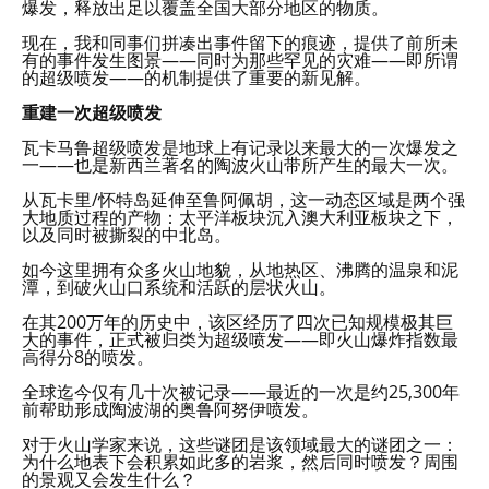
爆发，释放出足以覆盖全国大部分地区的物质。
现在，我和同事们拼凑出事件留下的痕迹，提供了前所未
有的事件发生图景——同时为那些罕见的灾难——即所谓
的超级喷发——的机制提供了重要的新见解。
重建一次超级喷发
瓦卡马鲁超级喷发是地球上有记录以来最大的一次爆发之
一——也是新西兰著名的陶波火山带所产生的最大一次。
从瓦卡里/怀特岛延伸至鲁阿佩胡，这一动态区域是两个强
大地质过程的产物：太平洋板块沉入澳大利亚板块之下，
以及同时被撕裂的中北岛。
如今这里拥有众多火山地貌，从地热区、沸腾的温泉和泥
潭，到破火山口系统和活跃的层状火山。
在其200万年的历史中，该区经历了四次已知规模极其巨
大的事件，正式被归类为超级喷发——即火山爆炸指数最
高得分8的喷发。
全球迄今仅有几十次被记录——最近的一次是约25,300年
前帮助形成陶波湖的奥鲁阿努伊喷发。
对于火山学家来说，这些谜团是该领域最大的谜团之一：
为什么地表下会积累如此多的岩浆，然后同时喷发？周围
的景观又会发生什么？