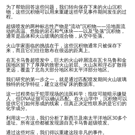
为了帮助回答这些问题，我们转向保存下来的火山沉积
物，这些沉积物可以用来重建这些罕见事件期间发生的过
程。
超级喷发的两种标志性产物是“流动”沉积物——沿地面流
动的高温、危险的岩石和气体块——以及“坠落”沉积物，
通常是晶体和火山玻璃的混合物，从空中坠落。
火山学家面临的挑战在于，这些沉积物通常只被保存下
来，而且它们往往散布在很远的距离上。
在瓦卡马鲁超喷发中，巨大的火山碎屑流在瓦卡马鲁和金
国地区留下了厚厚的致密火山岩层。火山灰和浮石扩散得
更远，覆盖了北岛大部分地区和太平洋部分地区。
我们研究的第一步之一，就是通过匹配喷发期间火山玻璃
独特的化学特征，建立这些矿床的数据库。
这一过程类似于犯罪现场的法医科学：指纹可能暗示嫌疑
人，但DNA证据可以确认匹配。在火山学中，沉积物可以
提供它们如何形成的线索，但真正决定性联系的是它们的
化学成分。
利用这一方法，我们分析了新西兰及南太平洋地区30多个
遗址。所有这些都被发现源自瓦卡马鲁超级喷发。
通过这些对应，我们得以重建这段非凡的事件。