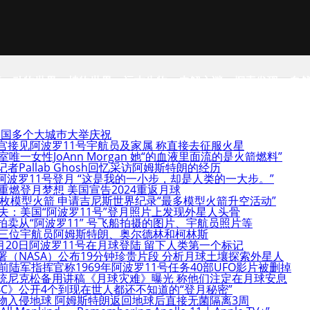
事
动物世界
植物世界
远古生物
未解之谜
探索发现
自
 美国多个大城巿大举庆祝
宫接见阿波罗11号宇航员及家属 称直接去征服火星
唯一女性JoAnn Morgan 她“的血液里面流的是火箭燃料”
记者Pallab Ghosh回忆采访阿姆斯特朗的经历
0日阿波罗11号登月 “这是我的一小步，却是人类的一大步。”
重燃登月梦想 美国宣告2024重返月球
3枚模型火箭 申请吉尼斯世界纪录“最多模型火箭升空活动”
夫：美国“阿波罗11号”登月照片上发现外星人头骨
拍卖从“阿波罗11” 号飞船拍摄的图片、宇航员照片等
号三位宇航员阿姆斯特朗、奥尔德林和柯林斯
7月20日阿波罗11号在月球登陆 留下人类第一个标记
署（NASA）公布19分钟珍贵片段 分析月球土壤探索外星人
前陆军指挥官称1969年阿波罗11号任务40部UFO影片被删掉
总统尼克松备用讲稿《月球灾难》曝光 称他们注定在月球安息
BC》公开4个到现在世人都还不知道的“登月秘密”
物入侵地球 阿姆斯特朗返回地球后直接无菌隔离3周