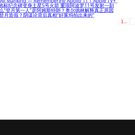
ankind — Remembering Apollo 11 | Apple TV+”
地标纪念碑变身土星5号火箭 重现阿波罗11号发射一刻
什么“登月第一人”是阿姆斯特朗？奥尔德林解释真正原因
号登月造假？阴谋论背后真相“好莱坞拍出来的”
1...