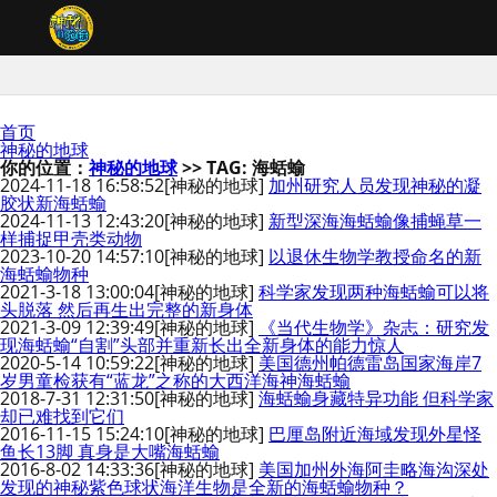
首页
神秘的地球
你的位置：
神秘的地球
>> TAG: 海蛞蝓
2024-11-18 16:58:52
[神秘的地球]
加州研究人员发现神秘的凝
胶状新海蛞蝓
2024-11-13 12:43:20
[神秘的地球]
新型深海海蛞蝓像捕蝇草一
样捕捉甲壳类动物
2023-10-20 14:57:10
[神秘的地球]
以退休生物学教授命名的新
海蛞蝓物种
2021-3-18 13:00:04
[神秘的地球]
科学家发现两种海蛞蝓可以将
头脱落 然后再生出完整的新身体
2021-3-09 12:39:49
[神秘的地球]
《当代生物学》杂志：研究发
现海蛞蝓“自割”头部并重新长出全新身体的能力惊人
2020-5-14 10:59:22
[神秘的地球]
美国德州帕德雷岛国家海岸7
岁男童检获有“蓝龙”之称的大西洋海神海蛞蝓
2018-7-31 12:31:50
[神秘的地球]
海蛞蝓身藏特异功能 但科学家
却已难找到它们
2016-11-15 15:24:10
[神秘的地球]
巴厘岛附近海域发现外星怪
鱼长13脚 真身是大嘴海蛞蝓
2016-8-02 14:33:36
[神秘的地球]
美国加州外海阿圭略海沟深处
发现的神秘紫色球状海洋生物是全新的海蛞蝓物种？