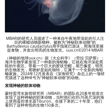
MBARI的研究人员描述了一种来自午夜地带深处的引人注
目的裸鳃动物新物种。被称为“神秘软体动物”的
Bathydevius caudactylus用手指尾巴游泳，用海绵罩捕
捉食物，并发出明亮的生物发光。uux.cn©2014 MBARI
（神秘的地球uux.cn）据《大众科学》（劳拉·贝萨斯）：
海洋生物学家发现了一种新的海蛞蝓，它就在海洋深处黑
暗的午夜区。带着一个巨大的胶状兜帽，尾巴像桨，明亮
的生物发光，尾吻鲈是如此独特，它属于一个全新的海蛞
蝓家族。2024年12月发表在《深海研究》杂志上的一项研
究描述了这种绰号为“神秘软体动物”的动物。
发现神秘的软体动物
蒙特雷湾水族馆研究所（MBARI）的团队在20多年前首次
发现了这种神秘的软体动物，当时他们在8576英尺深的海
上使用遥控潜水器Tiburon。在接下来的二十年里，他们
看到了这种奇怪的生物150多次。