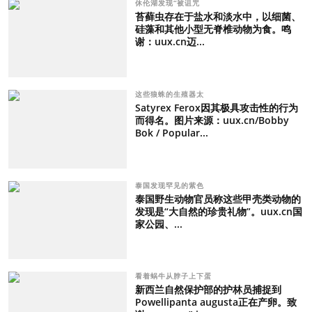
休伦湖发现“被诅咒
苔藓虫存在于盐水和淡水中，以细菌、
硅藻和其他小型无脊椎动物为食。鸣
谢：uux.cn迈...
这些狼蛛的生殖器太
Satyrex Ferox因其极具攻击性的行为
而得名。图片来源：uux.cn/Bobby
Bok / Popular...
泰国发现罕见的紫色
泰国野生动物官员称这些甲壳类动物的
发现是“大自然的珍贵礼物”。uux.cn国
家公园、...
看着蜗牛从脖子上下蛋
新西兰自然保护部的护林员捕捉到
Powellipanta augusta正在产卵。致