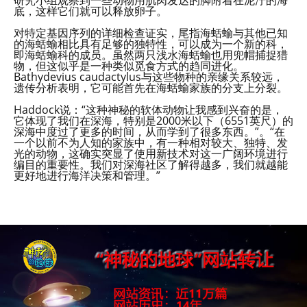
底，这样它们就可以释放卵子。
对特定基因序列的详细检查证实，尾指海蛞蝓与其他已知
的海蛞蝓相比具有足够的独特性，可以成为一个新的科，
即海蛞蝓科的成员。虽然两只浅水海蛞蝓也用兜帽捕捉猎
物，但这似乎是一种类似觅食方式的趋同进化。
Bathydevius caudactylus与这些物种的亲缘关系较远，
遗传分析表明，它可能首先在海蛞蝓家族的分支上分裂。
Haddock说：“这种神秘的软体动物让我感到兴奋的是，
它体现了我们在深海，特别是2000米以下（6551英尺）的
深海中度过了更多的时间，从而学到了很多东西。”。“在
一个以前不为人知的家族中，有一种相对较大、独特、发
光的动物，这确实突显了使用新技术对这一广阔环境进行
编目的重要性。我们对深海社区了解得越多，我们就越能
更好地进行海洋决策和管理。”