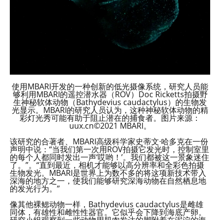
使用MBARI开发的一种创新的低光摄像系统，研究人员能
够利用MBARI的遥控潜水器（ROV）Doc Ricketts拍摄野
生神秘软体动物（Bathydevius caudactylus）的生物发
光显示。MBARI的研究人员认为，这种神秘软体动物的精
彩灯光秀可能有助于阻止潜在的捕食者。图片来源：
uux.cn©2021 MBARI。
该研究的合著者、MBARI高级科学家史蒂文·哈多克在一份
声明中说：“当我们第一次用ROV拍摄它发光时，控制室里
的每个人都同时发出一声‘哎哟！’。我们都被这一景象迷住
了。”。“直到最近，相机才能够以高分辨率和全彩色拍摄
生物发光。MBARI是世界上为数不多的将这项新技术带入
深海的地方之一，使我们能够研究深海动物在自然栖息地
的发光行为。”
像其他裸鳃动物一样，Bathydevius caudactylus是雌雄
同体，有雄性和雌性性器官。它似乎会下降到海底产卵。
研究小组观察到一些动物用肌肉发达的脚附着在泥泞的海