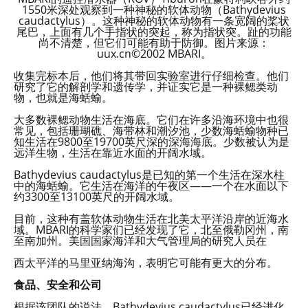
1550米深处观察到一种神秘的软体动物（Bathydevius
caudactylus）。这种神秘的软体动物有一条宽阔的桨状
尾巴，上面有几个手指状的突起，称为指状突。趾的功能
尚不清楚，但它们可能有助于防御。图片来源：
uux.cn©2002 MBARI。
收集完标本后，他们将其带回实验室进行仔细检查。他们
研究了它的解剖学和遗传学，并证实它是一种裸鳃类动
物，也就是海蛞蝓。
大多数裸鳃动物生活在海底。它们在许多沿海环境中也很
常见，包括珊瑚礁、海带林和潮汐池，少数海蛞蝓物种已
知生活在9800至19700英尺深的深海海底。少数被认为是
远洋生物，生活在靠近水面的开阔水域。
Bathydevius caudactylus是已知的第一个生活在深水柱
中的海蛞蝓。它生活在海洋的午夜区——一个在水面以下
约3300至13100英尺的开阔水域。
目前，这种有盖软体动物生活在北美太平洋沿岸的近海水
域。MBARI的科学家们已经发现了它，北至俄勒冈州，南
至南加州。美国国家海洋和大气管理局的研究人员在
西太平洋的马里亚纳海沟，表明它可能有更大的分布。
食品、安全和公司
根据该团队的说法，Bathydevius caudactylus已经进化