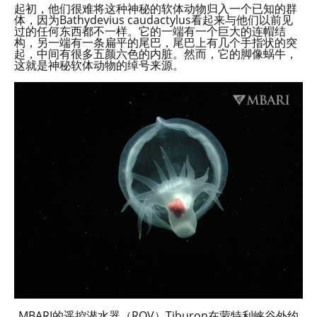
起初，他们很难将这种神秘的软体动物归入一个已知的群
体，因为Bathydevius caudactylus看起来与他们以前见
过的任何东西都不一样。它的一端有一个巨大的连帽结
构，另一端有一条扁平的尾巴，尾巴上有几个手指状的突
起，中间有很多五颜六色的内脏。然而，它的脚像蜗牛，
这就是神秘软体动物的绰号来源。
MBARI的遥控潜水器（ROV）Tiburon在蒙特利峡谷外约