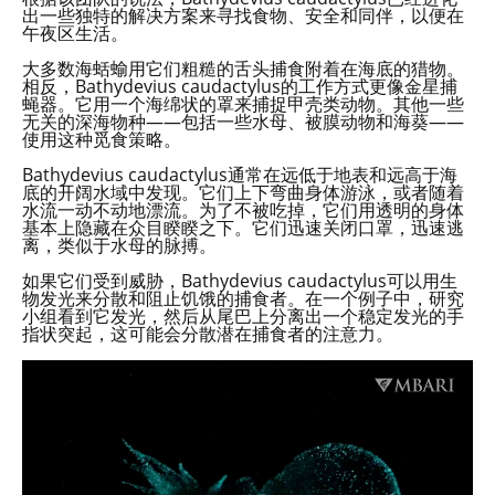
出一些独特的解决方案来寻找食物、安全和同伴，以便在
午夜区生活。
大多数海蛞蝓用它们粗糙的舌头捕食附着在海底的猎物。
相反，Bathydevius caudactylus的工作方式更像金星捕
蝇器。它用一个海绵状的罩来捕捉甲壳类动物。其他一些
无关的深海物种——包括一些水母、被膜动物和海葵——
使用这种觅食策略。
Bathydevius caudactylus通常在远低于地表和远高于海
底的开阔水域中发现。它们上下弯曲身体游泳，或者随着
水流一动不动地漂流。为了不被吃掉，它们用透明的身体
基本上隐藏在众目睽睽之下。它们迅速关闭口罩，迅速逃
离，类似于水母的脉搏。
如果它们受到威胁，Bathydevius caudactylus可以用生
物发光来分散和阻止饥饿的捕食者。在一个例子中，研究
小组看到它发光，然后从尾巴上分离出一个稳定发光的手
指状突起，这可能会分散潜在捕食者的注意力。