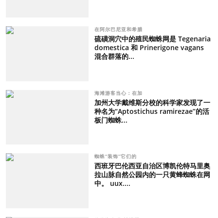
在阿尔巴尼亚和希腊
硫磺洞穴中的殖民蜘蛛网是 Tegenaria
domestica 和 Prinerigone vagans
混合群落的...
海滩游客当心：在加
加州大学戴维斯分校的科学家发现了一
种名为“Aptostichus ramirezae”的活
板门蜘蛛...
蜘蛛“装饰”它们的
西班牙巴伦西亚自治区博凯伦特马里奥
拉山脉自然公园内的一只黄蜂蜘蛛在网
中。 uux....