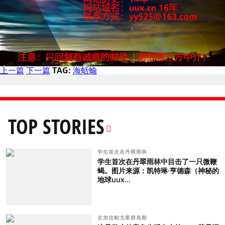
上一篇
下一篇
TAG:
海蛞蝓
TOP STORIES
学生首次在丹翠雨林
学生首次在丹翠雨林中目击了一只微鞭
蝎。图片来源：凯特琳·亨德森（神秘的
地球uux...
在加拉帕戈斯群岛附