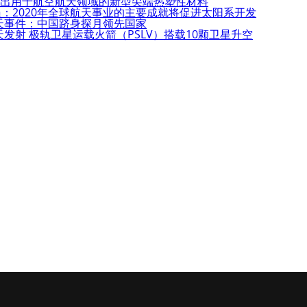
研发出用于航空航天领域的新型尖端热塑性材料
：2020年全球航天事业的主要成就将促进太阳系开发
航天事件：中国跻身探月领先国家
天发射 极轨卫星运载火箭（PSLV）搭载10颗卫星升空