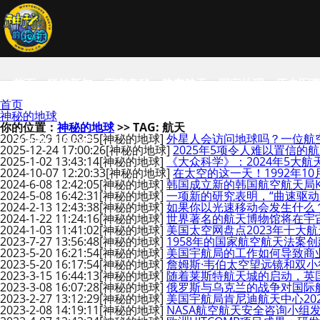
首页
科技新知
宇宙奥秘
航空航天
国家地理
历史军
首页
神秘的地球
你的位置：
神秘的地球
>> TAG: 航天
2026-5-29 16:08:35
[神秘的地球]
外星人会访问地球吗？一位航
SCIENCE NEWS
2025-12-24 17:00:26
[神秘的地球]
2025年5项令人难以置信的
2025-1-02 13:43:14
[神秘的地球]
《大众科学》：2024年5大航
2024-10-07 12:20:33
[神秘的地球]
在太空的这一天！1992年1
2024-6-08 12:42:05
[神秘的地球]
韩国成立新的韩国航空航天局K
2024-5-08 16:42:31
[神秘的地球]
一项新的研究表明，“曲速驱动
2024-2-13 12:43:38
[神秘的地球]
如果你以光速移动会发生什么
2024-1-22 11:24:16
[神秘的地球]
世界著名的航天博物馆将在宇
2024-1-03 11:41:02
[神秘的地球]
美国太空网盘点2023年十大
2023-7-27 13:56:48
[神秘的地球]
1958年的国家航空航天法案
2023-5-20 16:21:54
[神秘的地球]
美国宇航局的工作如何导致商
2023-5-20 16:17:54
[神秘的地球]
詹姆斯·韦伯太空望远镜和双小行
2023-3-15 16:44:13
[神秘的地球]
随着莱斯特航天城的启动，英
2023-3-08 16:07:28
[神秘的地球]
俄罗斯与乌克兰的战争对国际
2023-2-27 13:12:29
[神秘的地球]
美国宇航局肯尼迪航天中心20
2023-2-08 14:19:11
[神秘的地球]
NASA航空航天安全咨询小组发