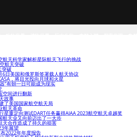
事
动物世界
植物世界
远古生物
未解之谜
探索发现
自
空航天科学家解析星际航天飞行的挑战
航空航天突破
天突破
0月6日美国和俄罗斯签署载人航天协议
ASA，将目光投向月球和火星
器”有朝一日可能成为现实
？
宙空间进行翻新
航天故事
创建了美国国家航空航天局
业航天革命
星重定向测试DART任务赢得AIAA 2023航空航天卓越奖
国航天业又向前迈出了一大步
航天合作造成了持久的损害
23年展望
布2022年年度报告