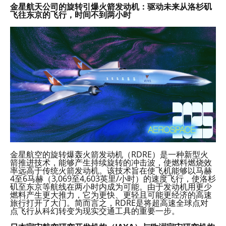
金星航天公司的旋转引爆火箭发动机：驱动未来从洛杉矶
飞往东京的飞行，时间不到两小时
金星航空的旋转爆轰火箭发动机（RDRE）是一种新型火
箭推进技术，能够产生持续旋转的冲击波，使燃料燃烧效
率远高于传统火箭发动机。该技术旨在使飞机能够以马赫
4至6马赫（3,069至4,603英里/小时）的速度飞行，使洛杉
矶至东京等航线在两小时内成为可能。由于发动机用更少
燃料产生更大推力，它为更快、更轻且可能更经济的高速
旅行打开了大门。简而言之，RDRE是将超高速全球点对
点飞行从科幻转变为现实交通工具的重要一步。