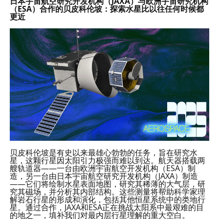
日本宇宙航空研究开发机构（JAXA）与欧洲宇宙研究机构
（ESA）合作的贝皮科伦坡：探索水星比以往任何时候都
更近
贝皮科伦坡是有史以来最雄心勃勃的任务，旨在研究水
星，这颗行星因太阳引力极强而难以到达。航天器搭载两
艘轨道器——一台由欧洲宇宙航空开发机构（ESA）制
造，另一台由日本宇宙航空研究开发机构（JAXA）制造
——它们将绘制水星表面地图，研究其稀薄的大气层，研
究其磁场，并分析其内部结构。这些测量将帮助科学家理
解岩石行星的形成和演化，包括其他恒星系统中的类地行
星。通过合作，JAXA和ESA正在挑战太阳系中最艰难的目
的地之一，填补我们对最内层行星理解的重大空白。