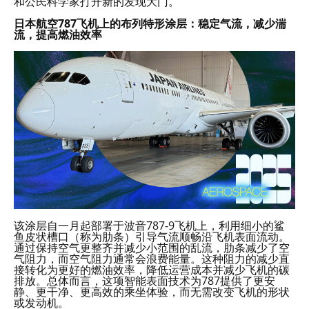
和公民科学家打开新的发现大门。
日本航空787飞机上的布列特形涂层：稳定气流，减少湍
流，提高燃油效率
该涂层自一月起部署于波音787-9飞机上，利用细小的鲨
鱼皮状槽口（称为肋条）引导气流顺畅沿飞机表面流动。
通过保持空气更整齐并减少小范围的乱流，肋条减少了空
气阻力，而空气阻力通常会浪费能量。这种阻力的减少直
接转化为更好的燃油效率，降低运营成本并减少飞机的碳
排放。总体而言，这项智能表面技术为787提供了更安
静、更干净、更高效的乘坐体验，而无需改变飞机的形状
或发动机。