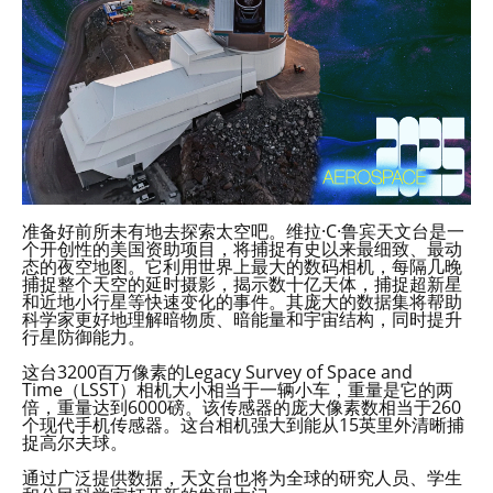
准备好前所未有地去探索太空吧。维拉·C·鲁宾天文台是一
个开创性的美国资助项目，将捕捉有史以来最细致、最动
态的夜空地图。它利用世界上最大的数码相机，每隔几晚
捕捉整个天空的延时摄影，揭示数十亿天体，捕捉超新星
和近地小行星等快速变化的事件。其庞大的数据集将帮助
科学家更好地理解暗物质、暗能量和宇宙结构，同时提升
行星防御能力。
这台3200百万像素的Legacy Survey of Space and
Time（LSST）相机大小相当于一辆小车，重量是它的两
倍，重量达到6000磅。该传感器的庞大像素数相当于260
个现代手机传感器。这台相机强大到能从15英里外清晰捕
捉高尔夫球。
通过广泛提供数据，天文台也将为全球的研究人员、学生