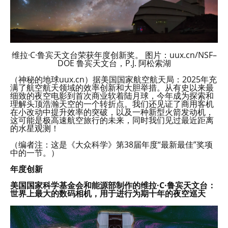
维拉·C·鲁宾天文台荣获年度创新奖。 图片：uux.cn/NSF–
DOE 鲁宾天文台，P.J. 阿松索湖
（神秘的地球uux.cn）据美国国家航空航天局：2025年充
满了航空航天领域的效率创新和大胆举措。从有史以来最
细致的夜空电影到首次商业软着陆月球，今年成为探索和
理解头顶浩瀚天空的一个转折点。我们还见证了商用客机
在小改动中提升效率的突破，以及一种新型火箭发动机，
这可能是极高速航空旅行的未来，同时我们见过最近距离
的水星观测！
（编者注：这是《大众科学》第38届年度“最新最佳”奖项
中的一节。）
年度创新
美国国家科学基金会和能源部制作的维拉·C·鲁宾天文台：
世界上最大的数码相机，用于进行为期十年的夜空巡天