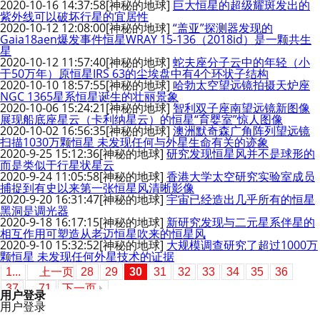
2020-10-16 14:37:58
[神秘的地球]
巨大恒星的超级耀斑发出的
紫外线可以破坏行星的宜居性
2020-10-12 12:08:00
[神秘的地球]
“盖亚”探测器发现的
Gaia18aen爆发事件恒星WRAY 15-136（2018id）是一颗共生
星
2020-10-12 11:57:40
[神秘的地球]
蛇夫座分子云中的年轻（小
于50万年）原恒星IRS 63的尘埃盘中有4个环状子结构
2020-10-10 18:57:55
[神秘的地球]
哈勃太空望远镜拍摄天炉座
NGC 1365星系恒星诞生的壮丽景象
2020-10-06 15:24:21
[神秘的地球]
智利双子座南望远镜新图像
展现船底座星云（卡利纳星云）的恒星“育婴室”惊人图像
2020-10-02 16:56:35
[神秘的地球]
澳洲默奇森广角阵列望远镜
扫描1030万颗恒星 未发现任何与外星生命有关的迹象
2020-9-25 15:12:36
[神秘的地球]
研究发现恒星风并不是球形的
而是类似于行星状星云
2020-9-24 11:05:58
[神秘的地球]
香港大学太空研究实验室成员
捕捉到有史以来第一张恒星风清晰影像
2020-9-20 16:31:47
[神秘的地球]
宇宙已经造出几乎所有的恒星
黑洞是调光器
2020-9-18 16:17:15
[神秘的地球]
新研究发现与二元星系伴星的
相互作用可塑造从老迈恒星吹来的恒星风
2020-9-10 15:32:52
[神秘的地球]
大规模调查研究了超过1000万
颗恒星 未发现任何外星技术的证据
1...
上一页
28
29
30
31
32
33
34
35
36
37
...71
下一页
用户登录
用户登录