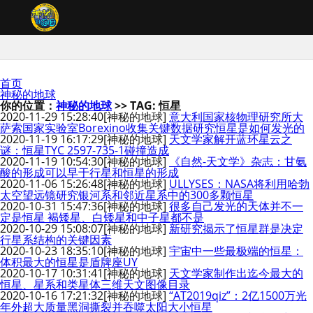
首页
神秘的地球
你的位置：
神秘的地球
>> TAG: 恒星
2020-11-29 15:28:40
[神秘的地球]
意大利国家核物理研究所大
萨索国家实验室Borexino收集关键数据研究恒星是如何发光的
2020-11-19 16:17:29
[神秘的地球]
天文学家解开蓝环星云之
谜：恒星TYC 2597-735-1碰撞造成
2020-11-19 10:54:30
[神秘的地球]
《自然-天文学》杂志：甘氨
酸的形成可以早于行星和恒星的形成
2020-11-06 15:26:48
[神秘的地球]
ULLYSES：NASA将利用哈勃
太空望远镜研究银河系和邻近星系中的300多颗恒星
2020-10-31 15:47:36
[神秘的地球]
很多自己发光的天体并不一
定是恒星 褐矮星、白矮星和中子星都不是
2020-10-29 15:08:07
[神秘的地球]
新研究揭示了恒星群是决定
行星系结构的关键因素
2020-10-23 18:35:10
[神秘的地球]
宇宙中一些最极端的恒星：
体积最大的恒星是盾牌座UY
2020-10-17 10:31:41
[神秘的地球]
天文学家制作出迄今最大的
恒星、星系和类星体三维天文图像目录
2020-10-16 17:21:32
[神秘的地球]
“AT2019qiz”：2亿1500万光
年外超大质量黑洞撕裂并吞噬太阳大小恒星