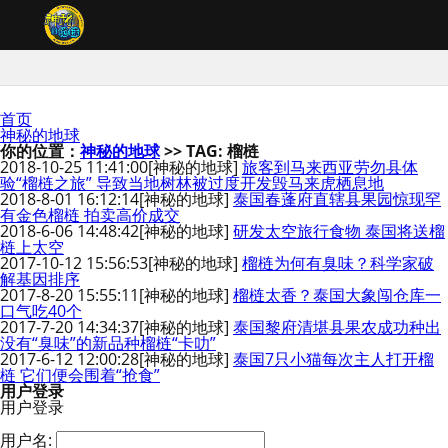
首页
神秘的地球
你的位置：
神秘的地球
>> TAG: 榴梿
2018-10-25 11:41:00
[神秘的地球]
旅客到马来西亚劳勿县体
验“榴梿之旅” 导致当地树林被过度开发毁马来虎栖息地
2018-8-01 16:12:14
[神秘的地球]
泰国春蓬府直辖县果园惊现罕
有金色榴梿 拍卖高价成交
2018-6-06 14:48:42
[神秘的地球]
研发太空旅行食物 泰国将送榴
梿上太空
2017-10-12 15:56:53
[神秘的地球]
榴梿为何有臭味？科学家破
解基因排序
2017-8-20 15:55:11
[神秘的地球]
榴梿太香？泰国大象闯仓库一
口气吃40个
2017-7-20 14:34:37
[神秘的地球]
泰国黎府清堪县果农成功种出
没有“臭味”的新品种榴梿“卡叻”
2017-6-12 12:00:28
[神秘的地球]
泰国7只小猫每次主人打开榴
梿 它们便会围着“抢食”
用户登录
用户登录
用户名: