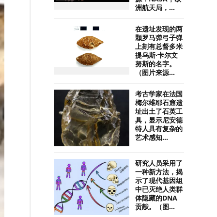
洲航天局，...
在遗址发现的两
颗罗马弹弓子弹
上刻有总督多米
提乌斯·卡尔文
努斯的名字。
（图片来源...
考古学家在法国
梅尔维耶石窟遗
址出土了石英工
具，显示尼安德
特人具有复杂的
艺术感知...
研究人员采用了
一种新方法，揭
示了现代基因组
中已灭绝人类群
体隐藏的DNA
贡献。（图...