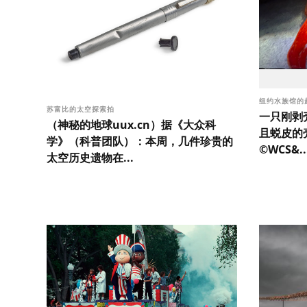
纽约水族馆的
苏富比的太空探索拍
一只刚剥
（神秘的地球uux.cn）据《大众科
且蜕皮的
学》（科普团队）：本周，几件珍贵的
©WCS&..
太空历史遗物在...