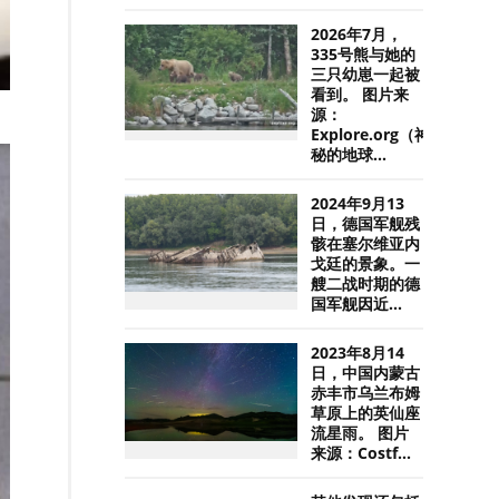
2026年7月，
335号熊与她的
三只幼崽一起被
看到。 图片来
源：
Explore.org（神
秘的地球...
2024年9月13
日，德国军舰残
骸在塞尔维亚内
戈廷的景象。一
艘二战时期的德
国军舰因近...
2023年8月14
日，中国内蒙古
赤丰市乌兰布姆
草原上的英仙座
流星雨。 图片
来源：Costf...