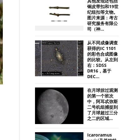
其他发现还包括
铜皮带扣和19世
纪纽扣等文物。
图片来源：考古
研究服务有限公
司（神...
从不同成像调查
获得的IC 1101
的彩色合成图像
的比较。从左到
右：SDSS
DR16，基于
DEC...
在月球掠过观测
的第一个班次
中，阿耳忒弥斯
二号机组捕捉到
了月球超过三分
之二的区域...
Icaroramus