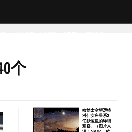
然现象
考古发现
户外探险
桌面壁纸
环球趣闻
0个
哈勃太空望远镜
对仙女座星系2
亿颗恒星的详细
观察。（图片来
源：NASA，欧