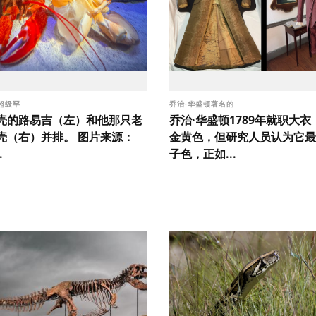
超级罕
乔治·华盛顿著名的
壳的路易吉（左）和他那只老
乔治·华盛顿1789年就职大
壳（右）并排。 图片来源：
金黄色，但研究人员认为它最
.
子色，正如...