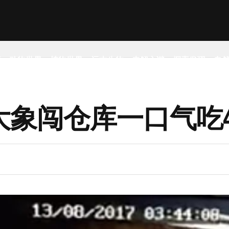
事
动物世界
植物世界
远古生物
未解之谜
探索发现
自
象闯仓库一口气吃4