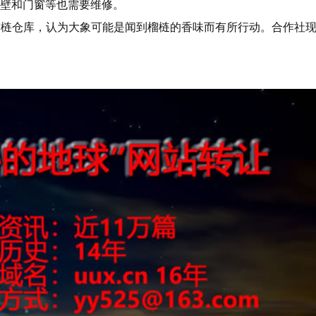
墙壁和门窗等也需要维修。
榴梿仓库，认为大象可能是闻到榴梿的香味而有所行动。合作社