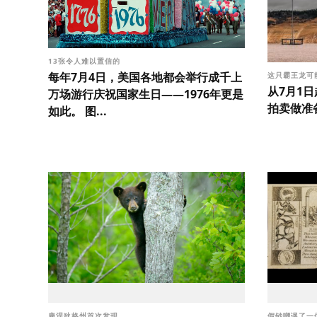
13张令人难以置信的
每年7月4日，美国各地都会举行成千上
这只霸王龙可
从7月1
万场游行庆祝国家生日——1976年更是
拍卖做准备
如此。 图...
康涅狄格州首次发现
假钞嘲讽了一