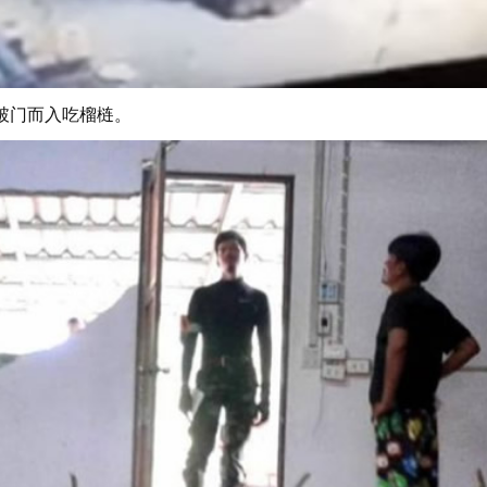
破门而入吃榴梿。