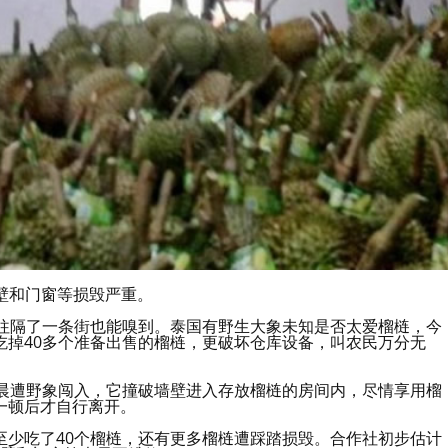
壁和门窗等损毁严重。
，往往隔了一条街也能嗅到。泰国有野生大象未知是否太爱榴梿，今
吃掉40多个准备出售的榴梿，更破坏仓库设备，叫农民万分无
清晨遭野象闯入，它撞破墙壁进入存放榴梿的房间内，尽情享用榴
一顿后才自行离开。
至少吃了40个榴梿，还有更多榴梿遭踩踏损毁。合作社初步估计