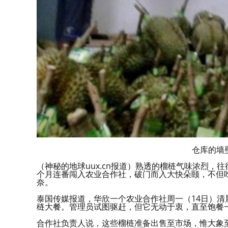
仓库的墙
（神秘的地球uux.cn报道）熟透的榴梿气味浓烈
个月连番闯入农业合作社，破门而入大快朵颐，不但
奈。
泰国传媒报道，华欣一个农业合作社周一（14日）
梿大餐。管理员试图驱赶，但它无动于衷，直至饱餐
合作社负责人说，这些榴梿准备出售至市场，惟大象