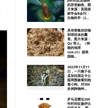
perisi及其独特
的异形触角。图
现
片来源：英国皇
家学会B会刊：
生物科学（2...
具有密集丝状物
和球状体的囊
骨。图片来源：
Qu 等人。（神
秘的地球
uux.cn）据美
国物...
2022年11月11
日，一只猴子在
孟加拉国达卡公
园周围被看到抱
着小狗。对300
多例跨物种...
罗马花费近200
年时间征服伊比