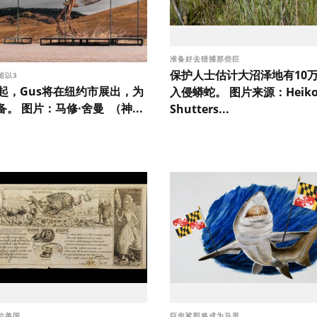
准备好去猎捕那些巨
保护人士估计大沼泽地有10万
能以3
日起，Gus将在纽约市展出，为
入侵蟒蛇。 图片来源：Heiko K
。 图片：马修·舍曼 （神...
Shutters...
位美国
巨齿鲨即将成为马里