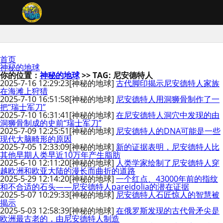
首页
神秘的地球
你的位置：
神秘的地球
>> TAG: 尼安德特人
2025-7-16 12:29:23
[神秘的地球]
古代脚印揭示尼安德特人家族
在海滩上狩猎
2025-7-10 16:51:58
[神秘的地球]
尼安德特人用洞狮骨制作了一
把“瑞士军刀”
2025-7-10 16:31:41
[神秘的地球]
在尼安德特人洞穴中发现的由
洞狮骨制成的史前“瑞士军刀”
2025-7-09 12:25:51
[神秘的地球]
尼安德特人的DNA可能是一些
现代大脑畸形的原因
2025-7-05 12:33:09
[神秘的地球]
新的证据表明，尼安德特人比
其他早期人类早近10万年产生脂肪
2025-6-10 12:11:20
[神秘的地球]
人类学家绘制了尼安德特人穿
越欧洲和欧亚大陆的漫长而曲折的道路
2025-5-29 12:14:20
[神秘的地球]
一个红点、43000年前的指纹
和不合适的石头——尼安德特人pareidolia的潜在证据
2025-5-07 10:29:33
[神秘的地球]
尼安德特人石匠惊人的智慧被
揭示
2025-5-03 12:58:39
[神秘的地球]
在俄罗斯发现的古代骨矛尖是
欧洲最古老的，由尼安德特人制造