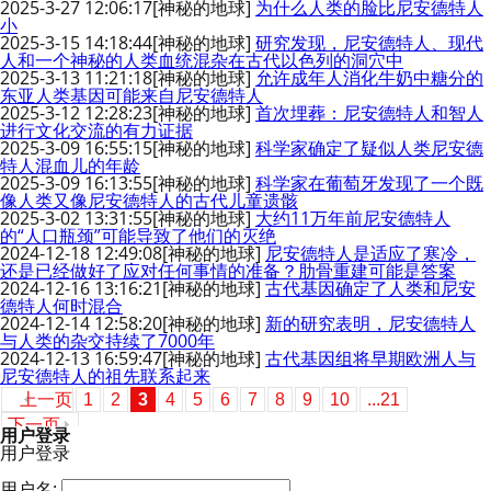
2025-3-27 12:06:17
[神秘的地球]
为什么人类的脸比尼安德特人
小
2025-3-15 14:18:44
[神秘的地球]
研究发现，尼安德特人、现代
人和一个神秘的人类血统混杂在古代以色列的洞穴中
2025-3-13 11:21:18
[神秘的地球]
允许成年人消化牛奶中糖分的
东亚人类基因可能来自尼安德特人
2025-3-12 12:28:23
[神秘的地球]
首次埋葬：尼安德特人和智人
进行文化交流的有力证据
2025-3-09 16:55:15
[神秘的地球]
科学家确定了疑似人类尼安德
特人混血儿的年龄
2025-3-09 16:13:55
[神秘的地球]
科学家在葡萄牙发现了一个既
像人类又像尼安德特人的古代儿童遗骸
2025-3-02 13:31:55
[神秘的地球]
大约11万年前尼安德特人
的“人口瓶颈”可能导致了他们的灭绝
2024-12-18 12:49:08
[神秘的地球]
尼安德特人是适应了寒冷，
还是已经做好了应对任何事情的准备？肋骨重建可能是答案
2024-12-16 13:16:21
[神秘的地球]
古代基因确定了人类和尼安
德特人何时混合
2024-12-14 12:58:20
[神秘的地球]
新的研究表明，尼安德特人
与人类的杂交持续了7000年
2024-12-13 16:59:47
[神秘的地球]
古代基因组将早期欧洲人与
尼安德特人的祖先联系起来
上一页
1
2
3
4
5
6
7
8
9
10
...21
下一页
用户登录
用户登录
用户名: