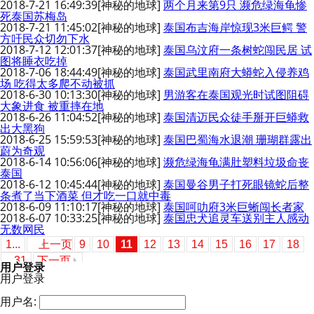
2018-7-21 16:49:39
[神秘的地球]
两个月来第9只 濒危绿海龟惨
死泰国苏梅岛
2018-7-21 11:45:02
[神秘的地球]
泰国布吉海岸惊现3米巨鳄 警
方吁民众切勿下水
2018-7-12 12:01:37
[神秘的地球]
泰国乌汶府一条树蛇闯民居 试
图将睡衣吃掉
2018-7-06 18:44:49
[神秘的地球]
泰国武里南府大蟒蛇入侵养鸡
场 吃得太多爬不动被抓
2018-6-30 10:13:30
[神秘的地球]
男游客在泰国观光时试图阻碍
大象进食 被重摔在地
2018-6-26 11:04:52
[神秘的地球]
泰国清迈民众徒手掰开巨蟒救
出大黑狗
2018-6-25 15:59:53
[神秘的地球]
泰国巴蜀海水退潮 珊瑚群露出
蔚为奇观
2018-6-14 10:56:06
[神秘的地球]
濒危绿海龟满肚塑料垃圾命丧
泰国
2018-6-12 10:45:44
[神秘的地球]
泰国曼谷男子打死眼镜蛇后整
条煮了当下酒菜 但才吃一口就中毒
2018-6-09 11:10:17
[神秘的地球]
泰国呵叻府3米巨蜥闯长者家
2018-6-07 10:33:25
[神秘的地球]
泰国忠犬追灵车送别主人感动
无数网民
1...
上一页
9
10
11
12
13
14
15
16
17
18
...31
下一页
用户登录
用户登录
用户名: