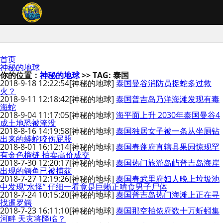
首页
神秘的地球
你的位置：
神秘的地球
>> TAG: 泰国
2018-9-18 12:22:54
[神秘的地球]
泰国曼谷消防员捉蛇多过救
火？
2018-9-11 12:18:42
[神秘的地球]
泰国普吉岛乃洋海滩发现有毒
海蛇
2018-9-04 11:17:05
[神秘的地球]
海平面上升 2030年泰国曼谷4
成土地恐被淹没
2018-8-16 14:19:58
[神秘的地球]
泰国独居女子被一条从坐厕钻
出来的蟒蛇咬伤屁股
2018-8-01 16:12:14
[神秘的地球]
泰国春蓬府直辖县果园惊现罕
有金色榴梿 拍卖高价成交
2018-7-30 12:20:17
[神秘的地球]
泰国热门旅游岛屿普吉岛海岸
出现的鳄鱼已被捕获
2018-7-27 12:19:26
[神秘的地球]
泰国春武里府妇人晚上垃圾池
中发现“水怪” 仔细一看竟是巨蜥正啃食男子尸体
2018-7-24 10:15:20
[神秘的地球]
泰国普吉岛热门海滩上正在寻
找暹罗鳄
2018-7-23 16:11:10
[神秘的地球]
泰国那空拍侬府数十万蚯蚓集
河畔 天灾将降临？