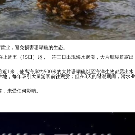
停营业，避免损害珊瑚礁的生态。
地在上周五（15日）起，一连三日出现海水退潮，大片珊瑚群露出
近1米，使离海岸约500米的大片珊瑚礁以至海洋生物都露出水
胜地，每年吸引大量游客前往观赏；但在3天的退潮期间，潜水
常，未受任何影响。