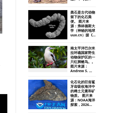
粪石是古代动物
留下的化石粪
便。 图片来
源：弗林德斯大
学（神秘的地球
uux.cn）据《...
南太平洋巴尔米
拉环礁国家野生
动物保护区的一
只红脚鲣鸟。。
业
图片来源：
Andrew S. ...
化石化的巨齿鲨
牙齿吸收海洋中
的稀土元素和矿
物质。 图片来
源：NOAA海洋
探索，2026...