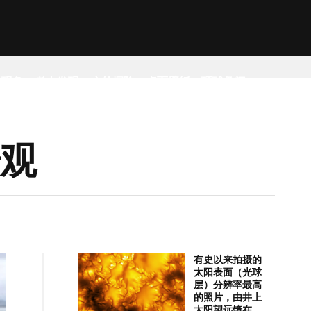
然现象
考古发现
户外探险
桌面壁纸
环球趣闻
奇观
有史以来拍摄的
太阳表面（光球
层）分辨率最高
的照片，由井上
太阳望远镜在