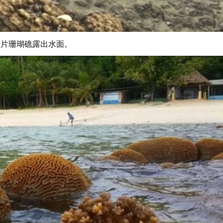
大片珊瑚礁露出水面。