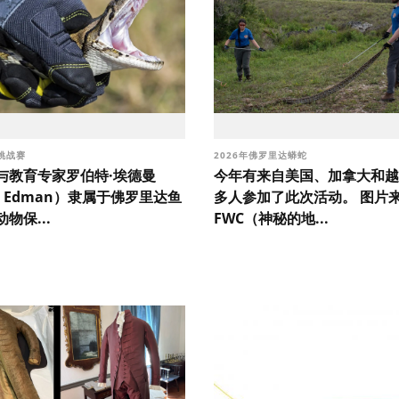
挑战赛
2026年佛罗里达蟒蛇
与教育专家罗伯特·埃德曼
今年有来自美国、加拿大和越南
rt Edman）隶属于佛罗里达鱼
多人参加了此次活动。 图片
物保...
FWC（神秘的地...