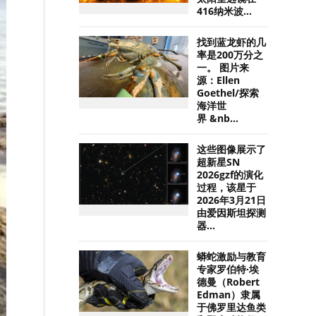
416纳米波...
找到蓝龙虾的几
率是200万分之
一。 图片来
源：Ellen
Goethel/探索
海洋世
界 &nb...
这些图像展示了
超新星SN
2026gzf的演化
过程，该星于
2026年3月21日
由爱因斯坦探测
器...
蟒蛇激励与教育
专家罗伯特·埃
德曼（Robert
Edman）隶属
于佛罗里达鱼类