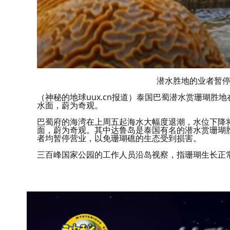
潜水胜地的业者暂
（神秘的地球uux.cn报道）泰国巴蜀潜水赏珊瑚胜
水面，蔚为奇观。
巴蜀府的海湾在上周五起海水大幅度退潮，水位下降将
面，蔚为奇观。其中达鲁岛是泰国有名的潜水赏珊瑚
者均暂停营业，以免珊瑚礁的生态受到损害。
三百峰国家公园的工作人员沿岛视察，指珊瑚生长正