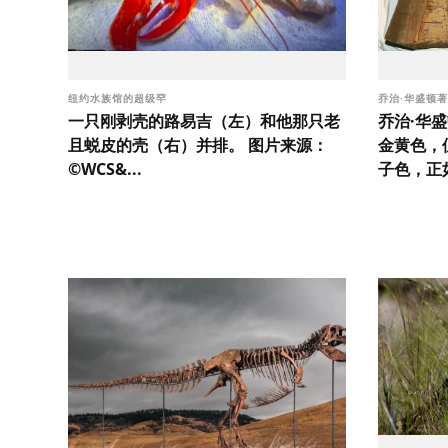
纽约水族馆的超级罕
乔治·华盛顿
一只刚剥壳的路易吉（左）和他那只老
乔治·华盛
且蜕皮的壳（右）并排。 图片来源：
金黄色，
©WCS&...
子色，正如