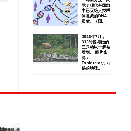
一种新方法，揭
示了现代基因组
中已灭绝人类群
体隐藏的DNA
贡献。（图...
2026年7月，
335号熊与她的
三只幼崽一起被
看到。 图片来
源：
Explore.org（神
秘的地球...