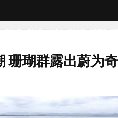
事
动物世界
植物世界
远古生物
未解之谜
探索发现
自
潮 珊瑚群露出蔚为