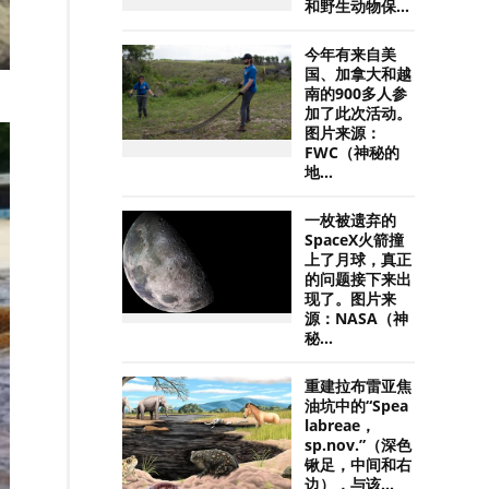
和野生动物保...
今年有来自美
国、加拿大和越
南的900多人参
加了此次活动。
图片来源：
FWC（神秘的
地...
一枚被遗弃的
SpaceX火箭撞
上了月球，真正
的问题接下来出
现了。图片来
源：NASA（神
秘...
重建拉布雷亚焦
油坑中的“Spea
labreae，
sp.nov.”（深色
锹足，中间和右
边），与该...