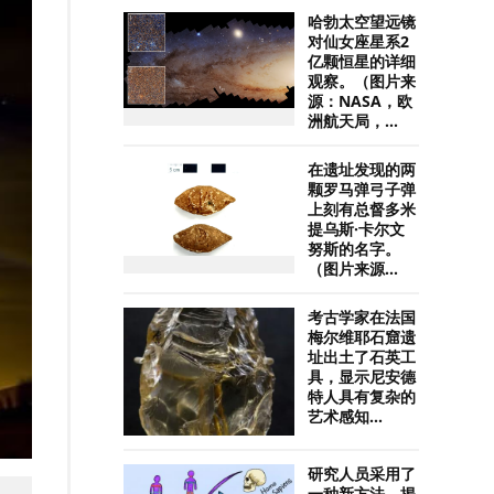
哈勃太空望远镜
对仙女座星系2
亿颗恒星的详细
观察。（图片来
源：NASA，欧
洲航天局，...
在遗址发现的两
颗罗马弹弓子弹
上刻有总督多米
提乌斯·卡尔文
努斯的名字。
（图片来源...
考古学家在法国
梅尔维耶石窟遗
址出土了石英工
具，显示尼安德
特人具有复杂的
艺术感知...
研究人员采用了