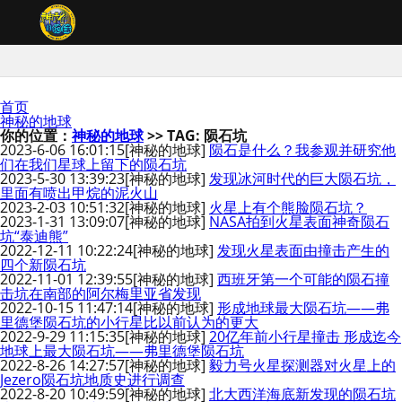
首页
神秘的地球
你的位置：
神秘的地球
>> TAG: 陨石坑
2023-6-06 16:01:15
[神秘的地球]
陨石是什么？我参观并研究他
们在我们星球上留下的陨石坑
2023-5-30 13:39:23
[神秘的地球]
发现冰河时代的巨大陨石坑，
里面有喷出甲烷的泥火山
2023-2-03 10:51:32
[神秘的地球]
火星上有个熊脸陨石坑？
2023-1-31 13:09:07
[神秘的地球]
NASA拍到火星表面神奇陨石
坑“泰迪熊”
2022-12-11 10:22:24
[神秘的地球]
发现火星表面由撞击产生的
四个新陨石坑
2022-11-01 12:39:55
[神秘的地球]
西班牙第一个可能的陨石撞
击坑在南部的阿尔梅里亚省发现
2022-10-15 11:47:14
[神秘的地球]
形成地球最大陨石坑——弗
里德堡陨石坑的小行星比以前认为的更大
2022-9-29 11:15:35
[神秘的地球]
20亿年前小行星撞击 形成迄今
地球上最大陨石坑——弗里德堡陨石坑
2022-8-26 14:27:57
[神秘的地球]
毅力号火星探测器对火星上的
Jezero陨石坑地质史进行调查
2022-8-20 10:49:59
[神秘的地球]
北大西洋海底新发现的陨石坑