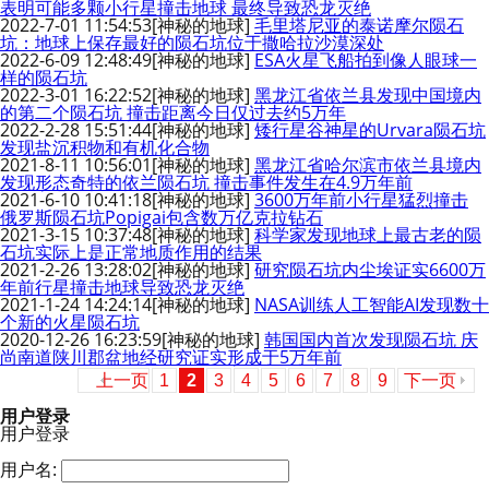
表明可能多颗小行星撞击地球 最终导致恐龙灭绝
2022-7-01 11:54:53
[神秘的地球]
毛里塔尼亚的泰诺摩尔陨石
坑：地球上保存最好的陨石坑位于撒哈拉沙漠深处
2022-6-09 12:48:49
[神秘的地球]
ESA火星飞船拍到像人眼球一
样的陨石坑
2022-3-01 16:22:52
[神秘的地球]
黑龙江省依兰县发现中国境内
的第二个陨石坑 撞击距离今日仅过去约5万年
2022-2-28 15:51:44
[神秘的地球]
矮行星谷神星的Urvara陨石坑
发现盐沉积物和有机化合物
2021-8-11 10:56:01
[神秘的地球]
黑龙江省哈尔滨市依兰县境内
发现形态奇特的依兰陨石坑 撞击事件发生在4.9万年前
2021-6-10 10:41:18
[神秘的地球]
3600万年前小行星猛烈撞击
俄罗斯陨石坑Popigai包含数万亿克拉钻石
2021-3-15 10:37:48
[神秘的地球]
科学家发现地球上最古老的陨
石坑实际上是正常地质作用的结果
2021-2-26 13:28:02
[神秘的地球]
研究陨石坑内尘埃证实6600万
年前行星撞击地球导致恐龙灭绝
2021-1-24 14:24:14
[神秘的地球]
NASA训练人工智能AI发现数十
个新的火星陨石坑
2020-12-26 16:23:59
[神秘的地球]
韩国国内首次发现陨石坑 庆
尚南道陕川郡盆地经研究证实形成于5万年前
上一页
1
2
3
4
5
6
7
8
9
下一页
用户登录
用户登录
用户名: