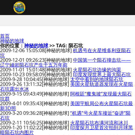
首页
神秘的地球
你的位置：
神秘的地球
>> TAG: 陨石坑
2009-12-06 15:05:08
[神秘的地球]
机遇号在火星维多利亚陨石
坑
2009-12-01 09:26:23
[神秘的地球]
中国第一个陨石撞击坑——
辽宁岫岩陨石坑产生于五万年前
2009-11-01 15:01:48
[神秘的地球]
火星陨石坑边缘的沟渠
2009-10-23 09:58:09
[神秘的地球]
印度发现世界上最大陨石坑
2009-9-28 10:04:45
[神秘的地球]
太空中看到的地球陨石坑
2009-9-26 13:11:32
[神秘的地球]
美国火星轨道器发现在火星陨
石坑露出水冰
2009-9-15 09:43:49
[神秘的地球]
阿根廷“魔鬼坡”发现最大陨石
坑群
2009-4-01 09:35:43
[神秘的地球]
美国宇航局公布火星陨石坑最
新3D照
2009-3-20 09:36:28
[神秘的地球]
“机遇”号火星车接近“奋进”陨
石坑
2009-2-11 10:56:25
[神秘的地球]
火星陨石坑布满河流和冰川
2009-1-20 11:02:22
[神秘的地球]
印度探月卫星首次拍到月球黑
暗陨石坑内图片