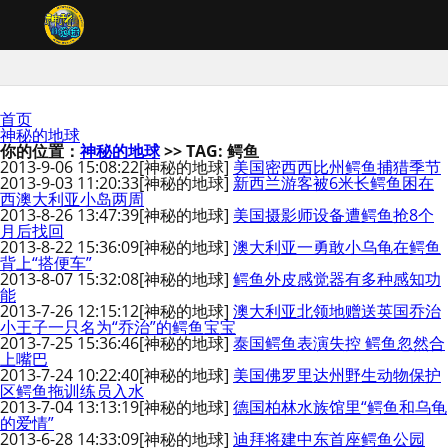
首页
神秘的地球
你的位置：
神秘的地球
>> TAG: 鳄鱼
2013-9-06 15:08:22
[神秘的地球]
美国密西西比州鳄鱼捕猎季节
2013-9-03 11:20:33
[神秘的地球]
新西兰游客被6米长鳄鱼困在
西澳大利亚小岛两周
2013-8-26 13:47:39
[神秘的地球]
美国摄影师设备遭鳄鱼抢8个
月后找回
2013-8-22 15:36:09
[神秘的地球]
澳大利亚一勇敢小乌龟在鳄鱼
背上“搭便车”
2013-8-07 15:32:08
[神秘的地球]
鳄鱼外皮感觉器有多种感知功
能
2013-7-26 12:15:12
[神秘的地球]
澳大利亚北领地赠送英国乔治
小王子一只名为“乔治”的鳄鱼宝宝
2013-7-25 15:36:46
[神秘的地球]
泰国鳄鱼表演失控 鳄鱼忽然合
上嘴巴
2013-7-24 10:22:40
[神秘的地球]
美国佛罗里达州野生动物保护
区鳄鱼拖训练员入水
2013-7-04 13:13:19
[神秘的地球]
德国柏林水族馆里“鳄鱼和乌龟
的爱情”
2013-6-28 14:33:09
[神秘的地球]
迪拜将建中东首座鳄鱼公园