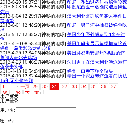
2013-6-20 15:37:31
[神秘的地球]
印尼一孕妇过桥时被鳄鱼咬死
2013-6-08 14:25:55
[神秘的地球]
印度尼西亚一名渔民遭遇鳄鱼
袭击
2013-6-04 12:29:17
[神秘的地球]
澳大利亚北部鳄鱼袭人事件日
趋频繁
2013-6-01 12:48:20
[神秘的地球]
印尼一男子河中捕蟹被鳄鱼吃
掉
2013-5-17 12:35:27
[神秘的地球]
美国少年野外捕猎到4米长鳄
鱼
2013-4-30 08:58:44
[神秘的地球]
基因组研究显示龟类拥有接近
鳄鱼、鸟类和恐龙的起源
2013-4-29 12:34:06
[神秘的地球]
美国路易斯安那州3条腿的鳄
鱼闯入高尔夫球场
2013-4-23 16:46:27
[神秘的地球]
法国男子在澳大利亚游泳遭鳄
鱼袭击头部
2013-4-13 10:54:04
[神秘的地球]
鳄鱼一口吞下整个猪头
2013-4-10 12:32:44
[神秘的地球]
泰国一个家庭养鳄鱼看门防贼
15年无小偷光顾
1...
上一页
29
30
31
32
33
34
35
36
37
38
...39
下一页
用户登录
用户登录
用户名:
密 码: