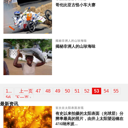
哥伦比亚古怪小车大赛
揭秘非洲人的山珍海味
揭秘非洲人的山珍海味
1...
上一页
47
48
49
50
51
52
53
54
55
56
下一页
最新资讯
首次在太阳表面发现
有史以来拍摄的太阳表面（光球层）分
辨率最高的照片，由井上太阳望远镜在
416纳米波...