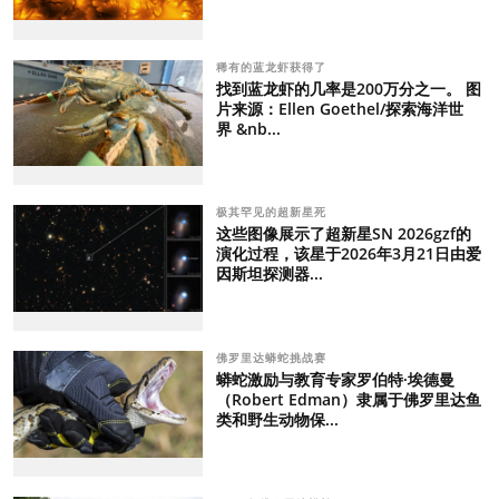
稀有的蓝龙虾获得了
找到蓝龙虾的几率是200万分之一。 图
片来源：Ellen Goethel/探索海洋世
界 &nb...
极其罕见的超新星死
这些图像展示了超新星SN 2026gzf的
演化过程，该星于2026年3月21日由爱
因斯坦探测器...
佛罗里达蟒蛇挑战赛
蟒蛇激励与教育专家罗伯特·埃德曼
（Robert Edman）隶属于佛罗里达鱼
类和野生动物保...