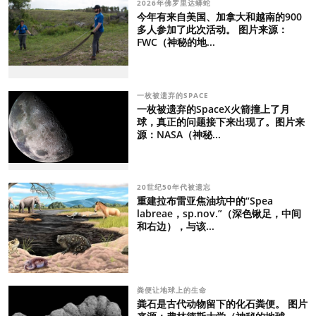
2026年佛罗里达蟒蛇
今年有来自美国、加拿大和越南的900
多人参加了此次活动。 图片来源：
FWC（神秘的地...
一枚被遗弃的SPACE
一枚被遗弃的SpaceX火箭撞上了月
球，真正的问题接下来出现了。图片来
源：NASA（神秘...
20世纪50年代被遗忘
重建拉布雷亚焦油坑中的“Spea
labreae，sp.nov.”（深色锹足，中间
和右边），与该...
粪便让地球上的生命
粪石是古代动物留下的化石粪便。 图片