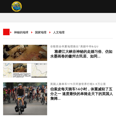
神秘的地球
国家地理
人文地理
谷歌联合华夏地理推出"美丽中华&QU
雅砻江大峡谷神秘的走婚习俗、仿如
水墨画卷的徽州古民居、如同...
英国人骑单车175天环游世界行程2.9万公里
伯索皮每天骑车14小时，体重减轻了五
分之一 速度最快的单骑走天下的英国人
詹姆...