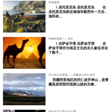
希腊漫游
1.圣托里尼岛 圣托里尼岛 在
圣托里尼岛附近海域辛勤劳作一天后，
渔民收...
神秘的国度——埃及
1.吉萨金字塔 吉萨金字塔 吉
萨金字塔作为埃及文化的永久象征存在
了数千...
在云和山的彼端——西藏神山冈仁波齐
西藏阿里地区的冈仁波齐神山，是青
藏高原西部冈底斯山脉的主峰...
哥伦比亚古怪小车大赛