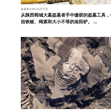
盗墓笔记何以总写不完
从陕西韩城大墓盗墓者手中缴获的盗墓工具，
括铁锨、绳索和大小不等的洛阳铲。 ...