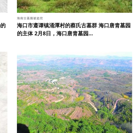
海南古墓频被盗挖
秘的
海口市遵谭镇涌潭村的蔡氏古墓群 海口唐胄墓园
的主体 2月8日，海口唐胄墓园...