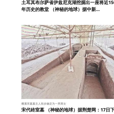
土耳其布尔萨省伊兹尼克湖挖掘出一座将近15
年历史的教堂 （神秘的地球）据中新...
檀溪宋墓墓主人初步确定为一男两女
宋代砖室墓 （神秘的地球）据荆楚网：17日