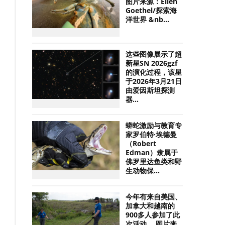
图片来源：Ellen
Goethel/探索海
洋世界 &nb...
这些图像展示了超
新星SN 2026gzf
的演化过程，该星
于2026年3月21日
由爱因斯坦探测
器...
蟒蛇激励与教育专
家罗伯特·埃德曼
（Robert
Edman）隶属于
佛罗里达鱼类和野
生动物保...
今年有来自美国、
加拿大和越南的
900多人参加了此
次活动。 图片来