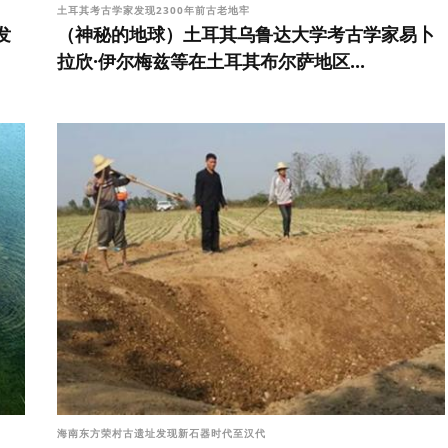
土耳其考古学家发现2300年前古老地牢
发
（神秘的地球）土耳其乌鲁达大学考古学家易卜
拉欣·伊尔梅兹等在土耳其布尔萨地区...
海南东方荣村古遗址发现新石器时代至汉代