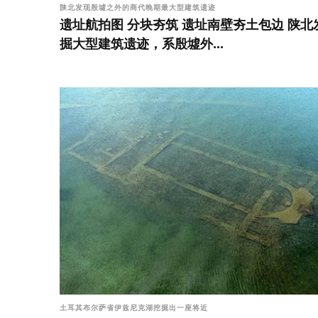
陕北发现殷墟之外的商代晚期最大型建筑遗迹
遗址航拍图 分块夯筑 遗址南壁夯土包边 陕北
掘大型建筑遗迹，系殷墟外...
土耳其布尔萨省伊兹尼克湖挖掘出一座将近