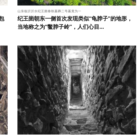
山东临沂沂水纪王崮春秋墓葬二号墓竟为一
包
纪王崮朝东一侧首次发现类似“龟脖子”的地形，
当地称之为“鳖脖子岭”，人们心目...