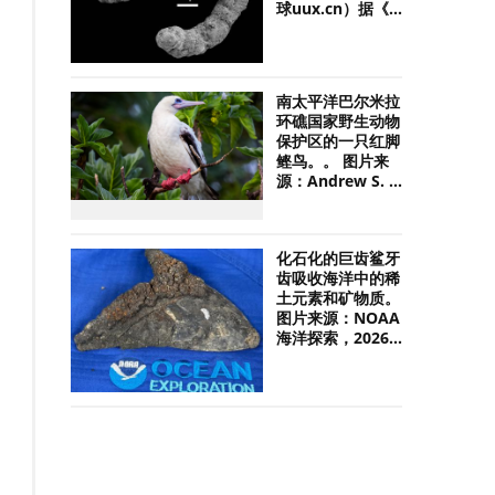
球uux.cn）据《...
南太平洋巴尔米拉
环礁国家野生动物
保护区的一只红脚
鲣鸟。。 图片来
源：Andrew S. ...
化石化的巨齿鲨牙
齿吸收海洋中的稀
土元素和矿物质。
图片来源：NOAA
海洋探索，2026...