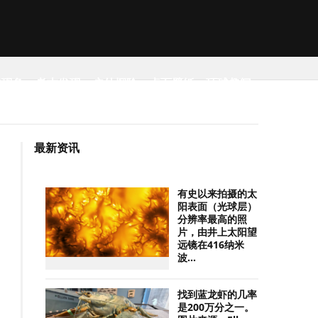
然现象
考古发现
户外探险
桌面壁纸
环球趣闻
最新资讯
有史以来拍摄的太
阳表面（光球层）
分辨率最高的照
片，由井上太阳望
远镜在416纳米
波...
找到蓝龙虾的几率
是200万分之一。