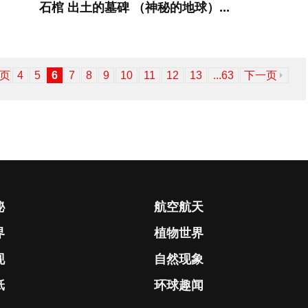
石棺 出土的墓碑 （神秘的地球）...
页
4
5
6
7
8
9
10
11
12
13
...63
下一页
秘
航空航天
界
植物世界
现
自然现象
纸
环球趣闻