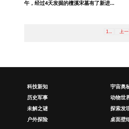
午，经过4天发掘的檀溪宋墓有了新进...
1...
上一
科技新知
宇宙奥
历史军事
动物世
未解之谜
探索发
户外探险
桌面壁