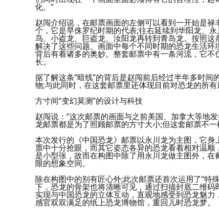
化。”
赵闯介绍说，在邮票画面的左侧可以看到一开始是禄
个，它是早侏罗纪时期的代表;往右延续到华阳龙、
鸟、小盗龙、巨盗龙、汝阳龙再转到青岛龙。按照这
解决了这些问题。画面中每个不同时期的恐龙生活环
背后有着诸多的奥妙。整套邮票中有一条河流，它不
长。
据了解这条“暗线”的背后是赵闯前后经过半年多时间
物;与此同时，在这套邮票里还体现目前对恐龙的所
方寸间“变幻莫测”的设计与科技
赵闯说：“这次邮票的画面与之前美国、加拿大等地发
龙邮票都是为了照顾邮票的方寸大小;但这套邮票不一
本次发行的《中国恐龙》邮票以永川龙为主图，它身
票中十分抢眼，而其它姿态各异的恐龙看着相对温顺
是小型张，故而在构图中除了用永川龙做主图外，在
限的想象空间。
除在构图中的别有匠心外;此次邮票还首次运用了“特殊
下，恐龙的骨架也将清晰可见，通过扫描封底二维码即
实现与中国恐龙的立体互动，直观地感受到恐龙魅力
感官双双满足的纸上恐龙博物馆，重回儿时恐龙梦。