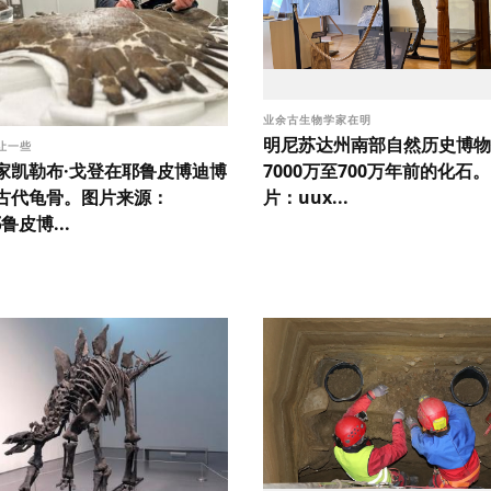
业余古生物学家在明
明尼苏达州南部自然历史博物
让一些
家凯勒布·戈登在耶鲁皮博迪博
7000万至700万年前的化石。
古代龟骨。图片来源：
片：uux...
耶鲁皮博...