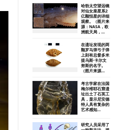
哈勃太空望远镜
对仙女座星系2
亿颗恒星的详细
观察。（图片来
源：NASA，欧
洲航天局，...
在遗址发现的两
颗罗马弹弓子弹
上刻有总督多米
提乌斯·卡尔文
努斯的名字。
（图片来源...
考古学家在法国
梅尔维耶石窟遗
址出土了石英工
具，显示尼安德
特人具有复杂的
艺术感知...
研究人员采用了