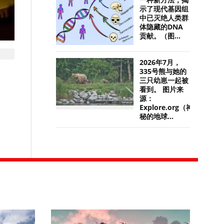
一种新方法，揭
示了现代基因组
中已灭绝人类群
体隐藏的DNA
贡献。（图...
2026年7月，
335号熊与她的
三只幼崽一起被
看到。 图片来
源：
Explore.org（神
秘的地球...