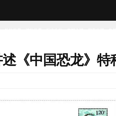
事
动物世界
植物世界
远古生物
未解之谜
探索发现
自
闯讲述《中国恐龙》特