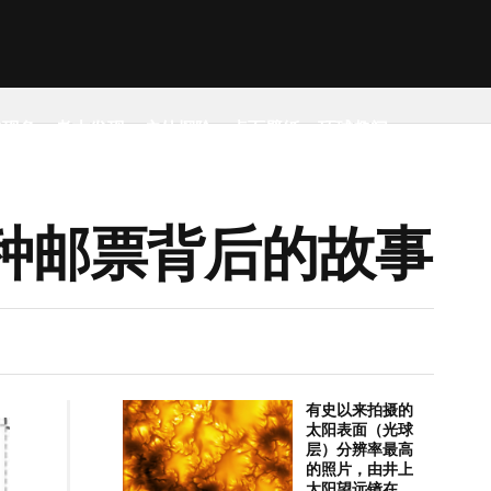
然现象
考古发现
户外探险
桌面壁纸
环球趣闻
种邮票背后的故事
有史以来拍摄的
太阳表面（光球
层）分辨率最高
的照片，由井上
太阳望远镜在