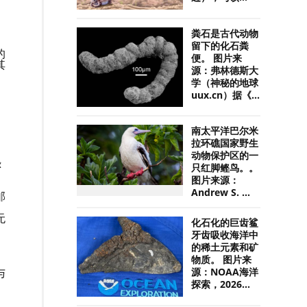
粪石是古代动物
留下的化石粪
的
便。 图片来
其
源：弗林德斯大
学（神秘的地球
uux.cn）据《...
南太平洋巴尔米
拉环礁国家野生
动物保护区的一
恐
只红脚鲣鸟。。
图片来源：
Andrew S. ...
邮
无
化石化的巨齿鲨
牙齿吸收海洋中
的稀土元素和矿
物质。 图片来
，
与
源：NOAA海洋
探索，2026...