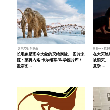
“复原灭绝”到底是
观看PBS新
长毛象是现今大象的灭绝亲缘。 图片来
在大灭绝
源：莱奥内洛·卡尔维蒂/科学照片库 /
被消灭。
盖蒂图...
复杂 ...