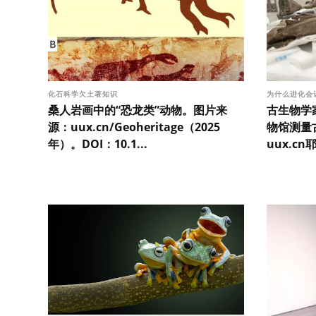
化石科学欠土著知识
为什么进化会
桑人岩画中的“恐龙类”动物。图片来
古生物学
源：uux.cn/Geoheritage（2025
物馆测量
年）。DOI：10.1...
uux.cn