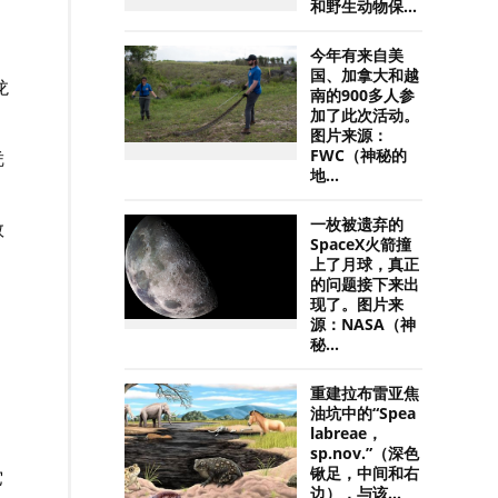
和野生动物保...
今年有来自美
国、加拿大和越
龙
南的900多人参
加了此次活动。
图片来源：
凭
FWC（神秘的
。
地...
一枚被遗弃的
数
SpaceX火箭撞
上了月球，真正
的问题接下来出
现了。图片来
源：NASA（神
秘...
重建拉布雷亚焦
油坑中的“Spea
labreae，
sp.nov.”（深色
锹足，中间和右
它
边），与该...