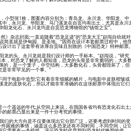
枚，小型张1枚，图案内容分别为：青岛龙、永川龙、华阳龙、中
其中，永川龙、华阳龙、马门溪龙在自贡均有出土，尤其是永川
华阳龙化石、永川龙均是自贡恐龙博物馆的“镇馆之宝”。
然》杂志封面;一直追随着“恐龙足迹”的“恐龙大王”赵闯自幼就对
说简直就是伊甸园、是圣地。”因而在设计本套邮票过程中，他
石设计出了这套带有浓厚自贡味且别致的《中国恐龙》特种邮票
阳龙的头、永川龙就是我们设计师的一手标本。”赵闯说，“研究
标本，对恐龙了解的人都知道，恐龙的头骨是非常脆弱的，大多
常薄的，是一个笼子，中空结构，大多数化石，头骨都毁坏了，但
究是非常罕见的一个事。”
不同于电影中造型;它有着非常细腻的鳞片，与电影中皮肤褶皱或
门溪龙的皮肤化石，所以才能非常准确的在这张邮票中体现出它们
一个遥远的年代;从空间上来说，在我国各省均有恐龙化石出土;
小的邮票凸显出来是一件十分考究的事情。
，我们的大方向是不仅要体现出它分部广泛，还要考虑到时间的变
一件困难的事情，涵盖这么多恐龙还有不同时间，不同空间，让
码它需要有一条暗线，演示恐龙时代早期到恐龙时代晚期的变