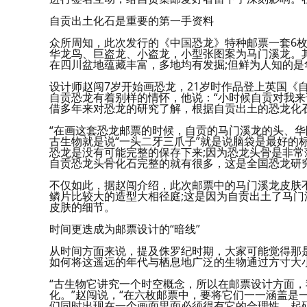
自贡出土化石是重要的第一手资料
众所周知，此次发行的《中国恐龙》特种邮票一套6
华龙鸟、巨盗龙、小盗龙，小型张图案为马门溪龙。
在四川盆地蕴藏丰富，多地均有发掘;但鲜为人知的是
设计师赵闯7岁开始画恐龙，21岁时作品登上英国《自
自贡恐龙有着别样的情怀，他说：“小时候自贡对我来
借多年来对恐龙的研究了解，根据自贡出土的恐龙化
“在画这套恐龙邮票的时候，自贡的马门溪龙的头、华
古生物就是说“一头二牙三爪子”就是说脑袋是最好的
恐龙是没有可能完整的保存下来;因为恐龙头骨是非
自贡恐龙头骨化石完整的就有很多，这是全国恐龙研
不仅如此，据赵闯介绍，此次邮票中的马门溪龙皮肤
鳞片比较大的造型大相径庭;这是因为自贡出土了马
皮肤的细节。
时间更迭成为邮票设计的“暗线”
从时间方面来说，提及侏罗纪时期，大家可能觉得那是
如何将这遥远的年代与栖息地广泛的生物通过方寸大
“古生物它讲究一个时空概念，所以在邮票设计方面
化。”赵闯说，“在六枚邮票中，要将它们一一涵盖是
们同时出现在一个画面里面必须得有它的合理性，起