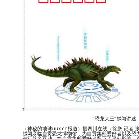
“恐龙大王”赵闯讲
（神秘的地球uux.cn报道）据四川在线（徐鹏 记者
赵闯亲临自贡恐龙博物馆，为自贡集邮爱好者以及恐
进行签名互动，给自贡集邮爱好者留下了深刻影响。