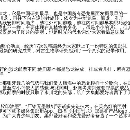
丰龙，它是中国研究最早，也是中国所有恐龙里面发掘最早的一
永川龙，再往下向右逆时针旋转，依次为中华龙鸟、寐龙、孔子
条线安排时间顺序，越往外时间越晚，越往内时间越早构思巧妙
境也不一样，主要体现在其植物的变化上，虽是小小的设计，但
仅仅是为了图片的美观，也是时光的代名词;让大家看后意味深
的呕心沥血，经历17次改稿最终为大家献上了一份特殊的集邮礼
有最新的研究成果，对古生物学研究起到了一个真实的记录作用。
行的恐龙邮票不同;他们基本都是恐龙站成一排或者几排，所有
样。”
上那张牙舞爪的气势与我们常人脑海中的恐龙模样十分吻合，在
，甚至有小鸟依人的感觉;与此同时，赵闯考虑到这套邮票的成品
截取邮票的时候只取了永川龙的头部，给广大集邮爱好者留下了
胶印油墨”、“厂铭无墨雕刻”等诸多先进技术，在荧光灯的照射
可下载多媒体集邮册App。扫描《中国恐龙》邮票和产品logo
，为广大青少年朋友、集邮爱好者和恐龙爱好者营造了一个艺术