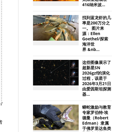
416纳米波...
找到蓝龙虾的几
率是200万分之
一。 图片来
源：Ellen
Goethel/探索
海洋世
界 &nb...
这些图像展示了
超新星SN
2026gzf的演化
过程，该星于
2026年3月21日
由爱因斯坦探测
器...
蟒蛇激励与教育
专家罗伯特·埃
德曼（Robert
者
Edman）隶属
于佛罗里达鱼类